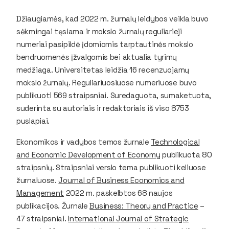
Džiaugiamės, kad 2022 m. žurnalų leidybos veikla buvo
sėkmingai tęsiama ir mokslo žurnalų reguliarieji
numeriai pasipildė įdomiomis tarptautinės mokslo
bendruomenės įžvalgomis bei aktualia tyrimų
medžiaga. Universitetas leidžia 16 recenzuojamų
mokslo žurnalų. Reguliariuosiuose numeriuose buvo
publikuoti 569 straipsniai. Suredaguota, sumaketuota,
suderinta su autoriais ir redaktoriais iš viso 8753
puslapiai.
Ekonomikos ir vadybos temos žurnale
Technological
and Economic Development of Economy
publikuota 80
straipsnių. Straipsniai verslo tema publikuoti keliuose
žurnaluose.
Journal of Business Economics and
Management
2022 m. paskelbtos 68 naujos
publikacijos. Žurnale
Business: Theory and Practice
–
47 straipsniai.
International Journal of Strategic