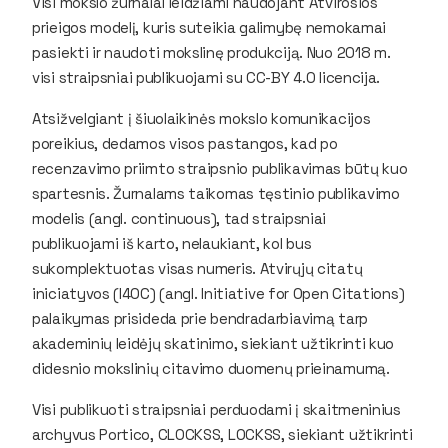
Visi mokslo žurnalai leidžiami naudojant Atvirosios
prieigos modelį, kuris suteikia galimybę nemokamai
pasiekti ir naudoti mokslinę produkciją. Nuo 2018 m.
visi straipsniai publikuojami su CC-BY 4.0 licencija.
Atsižvelgiant į šiuolaikinės mokslo komunikacijos
poreikius, dedamos visos pastangos, kad po
recenzavimo priimto straipsnio publikavimas būtų kuo
spartesnis. Žurnalams taikomas tęstinio publikavimo
modelis (angl.
continuous
), tad straipsniai
publikuojami iš karto, nelaukiant, kol bus
sukomplektuotas visas numeris. Atvirųjų citatų
iniciatyvos (I4OC) (angl.
Initiative for Open Citations
)
palaikymas prisideda prie bendradarbiavimą tarp
akademinių leidėjų skatinimo, siekiant užtikrinti kuo
didesnio mokslinių citavimo duomenų prieinamumą.
Visi publikuoti straipsniai perduodami į skaitmeninius
archyvus Portico, CLOCKSS, LOCKSS, siekiant užtikrinti