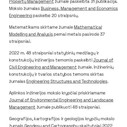
Property Management
žurnale paskelbta 31 publikacija.
Mokslo žurnalas
Business, Management and Economics
Engineering
paskelbė 20 straipsnių.
Matematikams skirtame žurnale
Mathematical
Modelling and Analysis
pernai metais pasirodė 37
straipsniai.
2022 m. 48 straipsniai statybinių medžiagų ir
konstrukcijų inžinerijos temomis paskelbti
Journal of
Civil Engineering and Management
žurnale. Inžinerinių
konstrukcijų ir tvarios statybos temoms skirtas
žurnalas
Engineering Structures and Technologies
.
Aplinkos inžinerijos mokslo krypčiai priskiriamame
Journal of Environmental Engineering and Landscape
Management
žurnale publikuoti 48 straipsniai.
Geografijos, kartografijos ir geologijos krypčių mokslo
žurnalo
Geodesy and Cartograpghy
skaitytojai 2022