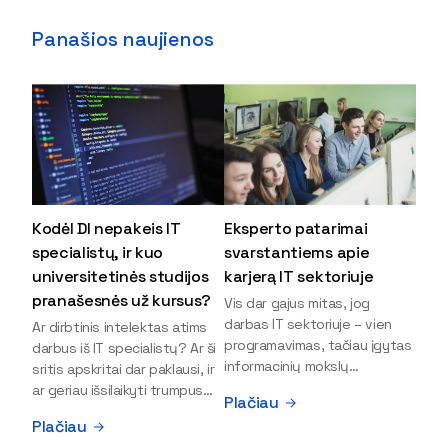
Panašios naujienos
Kodėl DI nepakeis IT
Eksperto patarimai
specialistų, ir kuo
svarstantiems apie
universitetinės studijos
karjerą IT sektoriuje
pranašesnės už kursus?
Vis dar gajus mitas, jog
darbas IT sektoriuje – vien
Ar dirbtinis intelektas atims
programavimas, tačiau įgytas
darbus iš IT specialistų? Ar ši
informacinių mokslų
sritis apskritai dar paklausi, ir
išsilavinimas gali atverti kur
ar geriau išsilaikyti trumpus
Plačiau
kas daugiau durų ir net
kursus, ar vis tik stoti į
Plačiau
užauginti iki vadovų. Sparčiai
universitetą? Tokie klausimai