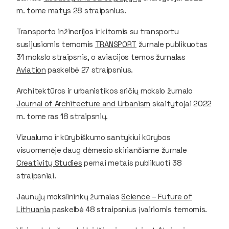
m. tome matys 28 straipsnius.
Transporto inžinerijos ir kitomis su transportu
susijusiomis temomis
TRANSPORT
žurnale publikuotas
31 mokslo straipsnis, o aviacijos temos žurnalas
Aviation
paskelbė 27 straipsnius.
Architektūros ir urbanistikos sričių mokslo žurnalo
Journal of Architecture and Urbanism
skaitytojai 2022
m. tome ras 18 straipsnių.
Vizualumo ir kūrybiškumo santykiui kūrybos
visuomenėje daug dėmesio skiriančiame žurnale
Creativity Studies
pernai metais publikuoti 38
straipsniai.
Jaunųjų mokslininkų žurnalas
Science – Future of
Lithuania
paskelbė 48 straipsnius įvairiomis temomis.