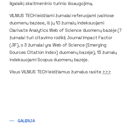
ilgalaikį skaitmeninio turinio išsaugojimą.
VILNIUS TECH leidžiami žurnalai referuojami įvairiose
duomenų bazėse, iš jų 10 žurnalų indeksuojami
Clarivate Analytics Web of Science
duomenų bazėje (7
žurnalai turi citavimo rodiklį
Journal Impact Factor
(JIF)
, o 3 žurnalai yra
Web of Science
(
Emerging
Sources Citation Index
) duomenų bazėje), 13 žurnalų
indeksuojami
Scopus
duomenų bazėje.
Visus VILNIUS TECH leidžiamus žurnalus rasite
>>>
GALERIJA