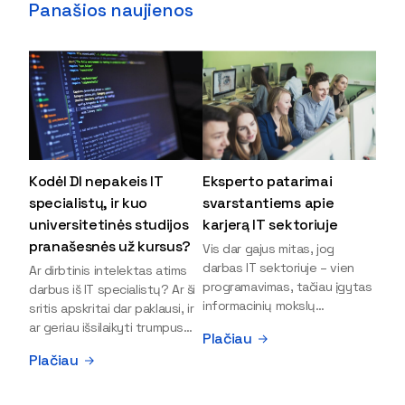
Panašios naujienos
Kodėl DI nepakeis IT
Eksperto patarimai
specialistų, ir kuo
svarstantiems apie
universitetinės studijos
karjerą IT sektoriuje
pranašesnės už kursus?
Vis dar gajus mitas, jog
darbas IT sektoriuje – vien
Ar dirbtinis intelektas atims
programavimas, tačiau įgytas
darbus iš IT specialistų? Ar ši
informacinių mokslų
sritis apskritai dar paklausi, ir
išsilavinimas gali atverti kur
ar geriau išsilaikyti trumpus
Plačiau
kas daugiau durų ir net
kursus, ar vis tik stoti į
Plačiau
užauginti iki vadovų. Sparčiai
universitetą? Tokie klausimai
keičiantis technologijoms,
dažniausiai iškyla apie
šiandien darbo rinkoje trūksta
informacinių technologijų