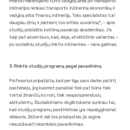
mokosi nekilnojamo turto vadybą arba po transporto
inžinerijos renkasi transporto inžinerinę ekonomiką ir
vadybą arba finansų inžineriją. Toks specialistas turi
daugiau žinių ir platesnį tos srities suvokimą“, – apie
studijų pobūdžio keitimą pasakojo akademikas. Jis
taip pat akcentavo, kad, deja, atvirkštinis variantas –
po socialinių studijų rinktis inžinerines – nėra galimas.
3. Rinktis studijų programą pagal pavadinimą
Profesorius pripažįsta, kad per ilgą savo darbo patirtį
pastebėjo, jog kasmet panašiai tiek pat būna tiek
tvirtai žinančių ko nori, tiek neapsisprendusių
abiturientų. Šiuolaikiniams dvyliktokams sunkiau tai,
kad studijų programų pasirinkimas yra nepalyginamai
didesnis. Būtent dėl tos priežasties jis ragina
nesusižavėti skambiais pavadinimas.