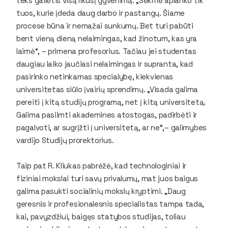
teks gailėtis visą likusį gyvenimą. „Sėkmė aplanko tik
tuos, kurie įdeda daug darbo ir pastangų. Šiame
procese būna ir nemažai sunkumų. Bet turi pabūti
bent vieną dieną nelaimingas, kad žinotum, kas yra
laimė“, – primena profesorius. Tačiau jei studentas
daugiau laiko jaučiasi nelaimingas ir supranta, kad
pasirinko netinkamas specialybę, kiekvienas
universitetas siūlo įvairių sprendimų. „Visada galima
pereiti į kitą studijų programą, net į kitą universitetą.
Galima pasiimti akademines atostogas, padirbėti ir
pagalvoti, ar sugrįžti į universitetą, ar ne“,– galimybes
vardijo Studijų prorektorius.
Taip pat R. Kliukas pabrėžė, kad technologiniai ir
fiziniai mokslai turi savų privalumų, mat juos baigus
galima pasukti socialinių mokslų kryptimi. „Daug
geresnis ir profesionalesnis specialistas tampa tada,
kai, pavyzdžiui, baigęs statybos studijas, toliau