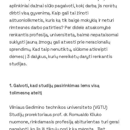
aplinkiniai dažnai siūlo pagalvoti, kokį darbą jis norėtų
dirbti visą gyvenimą. Kaip gali tai žinoti
aštuoniolikmetis, kuris ką tik baigė mokyklą ir neturi
rimtesnės darbo patirties? Per didelė atsakomybė
renkantis profesiją, universitetą, baimė nepataisomai
suklysti jauną žmogų gali atvesti prie neracionalių
sprendimų. Kad taip nenutiktų, siūlome atkreipti
dėmesį į 3 dalykus, kurių nereikėtų daryti renkantis
studijas.
1. Galvoti, kad studijų pasirinkimas lems visą
tolimesnę ateitį
Vilniaus Gedimino technikos universiteto (VGTU)
Studijų prorektoriaus prof. dr. Romualdo Kliuko
nuomone, rinkdamasis profesiją abiturientas turi gerai
pagalvoti, ko jis iš tikrųjų nori ir ką mėgsta. „Bet