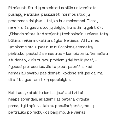
Pirmiausia Studijų prorektorius siūlo universiteto
puslapyje atidžiai pasižiūrėti norimos studijų
programos dalykus – tai, ko bus mokomasi. Tiesa,
nereikia išsigąsti studijų dalykų, kurių žinių gali trūkti.
„Sklando mitas, kad stojant į technologinį universitetą
būtinai reikia mokėti braižybą. Netiesa. VGTU mes
išmokome braižybos nuo nulio: pirmą semestrą
pieštuku, paskui 3 semestrus – kompiuteriu. Nemačiau
studento, kuris turėtų problemų dėl braižybos“, –
šypsosi profesorius. Jis taip pat pabrėžia, kad
nemažiau svarbu pasidomėti, kokiose srityse galima
dirbti baigus tam tikrą specialybę.
Net tada, kai abiturientas jaučiasi tvirtai
neapsisprendęs, akademikas pataria kritiškai
pamąstyti apie vis labiau populiarėjančią metų
pertrauką po mokyklos baigimo. „Ne vienas