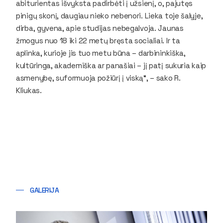
abiturientas išvyksta padirbėti į užsienį, o, pajutęs
pinigų skonį, daugiau nieko nebenori. Lieka toje šalyje,
dirba, gyvena, apie studijas nebegalvoja. Jaunas
žmogus nuo 18 iki 22 metų bręsta socialiai. Ir ta
aplinka, kurioje jis tuo metu būna – darbininkiška,
kultūringa, akademiška ar panašiai – jį patį sukuria kaip
asmenybę, suformuoja požiūrį į viską“, – sako R.
Kliukas.
GALERIJA