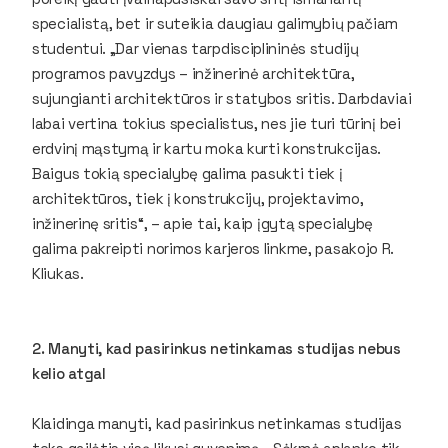
specialistą, bet ir suteikia daugiau galimybių pačiam
studentui. „Dar vienas tarpdisciplininės studijų
programos pavyzdys – inžinerinė architektūra,
sujungianti architektūros ir statybos sritis. Darbdaviai
labai vertina tokius specialistus, nes jie turi tūrinį bei
erdvinį mąstymą ir kartu moka kurti konstrukcijas.
Baigus tokią specialybę galima pasukti tiek į
architektūros, tiek į konstrukcijų, projektavimo,
inžinerinę sritis“, – apie tai, kaip įgytą specialybę
galima pakreipti norimos karjeros linkme, pasakojo R.
Kliukas.
2. Manyti, kad pasirinkus netinkamas studijas nebus
kelio atgal
Klaidinga manyti, kad pasirinkus netinkamas studijas