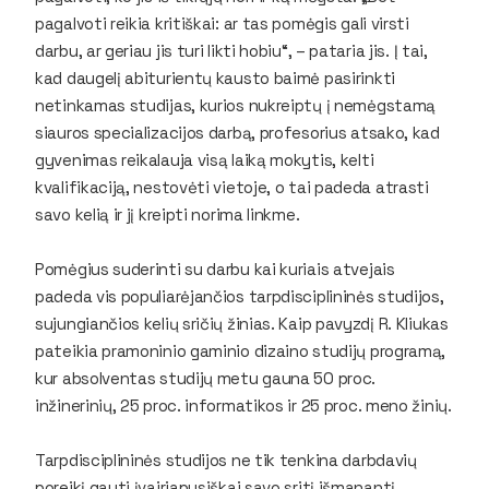
pagalvoti reikia kritiškai: ar tas pomėgis gali virsti
darbu, ar geriau jis turi likti hobiu“, – pataria jis. Į tai,
kad daugelį abiturientų kausto baimė pasirinkti
netinkamas studijas, kurios nukreiptų į nemėgstamą
siauros specializacijos darbą, profesorius atsako, kad
gyvenimas reikalauja visą laiką mokytis, kelti
kvalifikaciją, nestovėti vietoje, o tai padeda atrasti
savo kelią ir jį kreipti norima linkme.
Pomėgius suderinti su darbu kai kuriais atvejais
padeda vis populiarėjančios tarpdisciplininės studijos,
sujungiančios kelių sričių žinias. Kaip pavyzdį R. Kliukas
pateikia pramoninio gaminio dizaino studijų programą,
kur absolventas studijų metu gauna 50 proc.
inžinerinių, 25 proc. informatikos ir 25 proc. meno žinių.
Tarpdisciplininės studijos ne tik tenkina darbdavių
poreikį gauti įvairiapusiškai savo sritį išmanantį