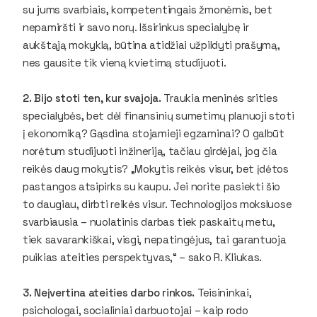
su jums svarbiais, kompetentingais žmonėmis, bet
nepamiršti ir savo norų. Išsirinkus specialybę ir
aukštąją mokyklą, būtina atidžiai užpildyti prašymą,
nes gausite tik vieną kvietimą studijuoti.
2. Bijo stoti ten, kur svajoja.
Traukia meninės srities
specialybės, bet dėl finansinių sumetimų planuoji stoti
į ekonomiką? Gąsdina stojamieji egzaminai? O galbūt
norėtum studijuoti inžineriją, tačiau girdėjai, jog čia
reikės daug mokytis? „Mokytis reikės visur, bet įdėtos
pastangos atsipirks su kaupu. Jei norite pasiekti šio
to daugiau, dirbti reikės visur. Technologijos moksluose
svarbiausia – nuolatinis darbas tiek paskaitų metu,
tiek savarankiškai, visgi, nepatingėjus, tai garantuoja
puikias ateities perspektyvas,“ – sako R. Kliukas.
3. Neįvertina ateities darbo rinkos.
Teisininkai,
psichologai, socialiniai darbuotojai – kaip rodo