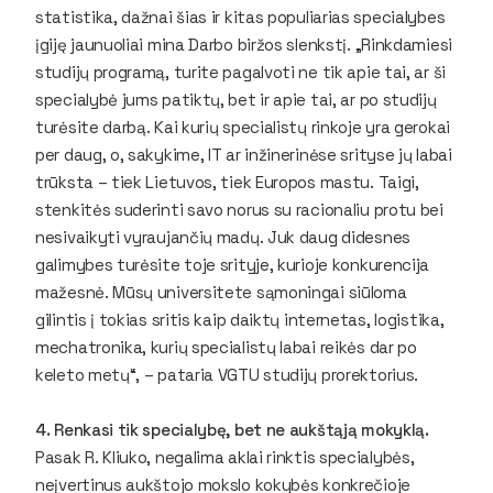
statistika, dažnai šias ir kitas populiarias specialybes
įgiję jaunuoliai mina Darbo biržos slenkstį. „Rinkdamiesi
studijų programą, turite pagalvoti ne tik apie tai, ar ši
specialybė jums patiktų, bet ir apie tai, ar po studijų
turėsite darbą. Kai kurių specialistų rinkoje yra gerokai
per daug, o, sakykime, IT ar inžinerinėse srityse jų labai
trūksta – tiek Lietuvos, tiek Europos mastu. Taigi,
stenkitės suderinti savo norus su racionaliu protu bei
nesivaikyti vyraujančių madų. Juk daug didesnes
galimybes turėsite toje srityje, kurioje konkurencija
mažesnė. Mūsų universitete sąmoningai siūloma
gilintis į tokias sritis kaip daiktų internetas, logistika,
mechatronika, kurių specialistų labai reikės dar po
keleto metų“, – pataria VGTU studijų prorektorius.
4. Renkasi tik specialybę, bet ne aukštąją mokyklą.
Pasak R. Kliuko, negalima aklai rinktis specialybės,
neįvertinus aukštojo mokslo kokybės konkrečioje