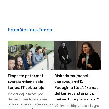
Panašios naujienos
Eksperto patarimai
Rinkodaros įmonei
svarstantiems apie
vadovaujanti D.
karjerą IT sektoriuje
Padegimaitė: „Aiškumas
dėl karjeros atsiranda
Vis dar gajus mitas, jog
veikiant, ne planuojant“
darbas IT sektoriuje – vien
programavimas, tačiau įgytas
„Kiekviena idėja, kuria tiki, yra