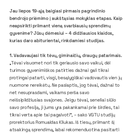
Jau liepos 19-ąją baigiasi pirmasis pagrindinio
bendrojo priėmimo į aukštąsias mokyklas etapas. Kaip
neapsirikti priimant vieną svarbiausių sprendimų
gyvenime? Jūsų dėmesiui – 4 didžiausios klaidos,
kurias daro abiturientai, rinkdamiesi studijas.
1. Vadavaujasi tik tėvų, giminaičių, draugų patarimais.
„Tėvai visuomet nori tik geriausio savo vaikui, dėl
turimos gyvenimiškos patirties dažnai gali tikrai
protingai patarti, visgi, besąlygiškai vadovautis vien jų
nuomone nereikėtų. Ne paslaptis, jog tėvai, dažnai to
net nesuprasdami, vaikams perša savo
neišsipildžiusias svajones. Jeigu tėvai, seneliai siūlo
savo profesiją, ji jums yra pakankamai prie širdies, tai
tikrai verta apie tai pagalvoti“, – sako VGTU studijų
prorektorius Romualdas Kliukas. Iš tiesų, priimant šį
atsakingą sprendimą, labai rekomenduotina pasitarti