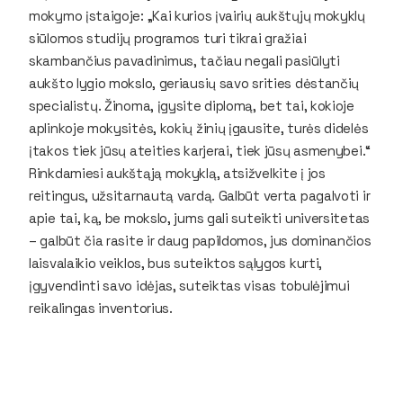
mokymo įstaigoje: „Kai kurios įvairių aukštųjų mokyklų
siūlomos studijų programos turi tikrai gražiai
skambančius pavadinimus, tačiau negali pasiūlyti
aukšto lygio mokslo, geriausių savo srities dėstančių
specialistų. Žinoma, įgysite diplomą, bet tai, kokioje
aplinkoje mokysitės, kokių žinių įgausite, turės didelės
įtakos tiek jūsų ateities karjerai, tiek jūsų asmenybei.“
Rinkdamiesi aukštąją mokyklą, atsižvelkite į jos
reitingus, užsitarnautą vardą. Galbūt verta pagalvoti ir
apie tai, ką, be mokslo, jums gali suteikti universitetas
– galbūt čia rasite ir daug papildomos, jus dominančios
laisvalaikio veiklos, bus suteiktos sąlygos kurti,
įgyvendinti savo idėjas, suteiktas visas tobulėjimui
reikalingas inventorius.