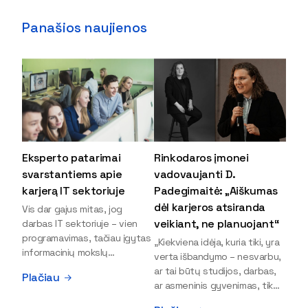
Panašios naujienos
Eksperto patarimai
Rinkodaros įmonei
svarstantiems apie
vadovaujanti D.
karjerą IT sektoriuje
Padegimaitė: „Aiškumas
dėl karjeros atsiranda
Vis dar gajus mitas, jog
veikiant, ne planuojant“
darbas IT sektoriuje – vien
programavimas, tačiau įgytas
„Kiekviena idėja, kuria tiki, yra
informacinių mokslų
verta išbandymo – nesvarbu,
išsilavinimas gali atverti kur
ar tai būtų studijos, darbas,
Plačiau
kas daugiau durų ir net
ar asmeninis gyvenimas, tik
užauginti iki vadovų. Sparčiai
bandydamas naujus dalykus