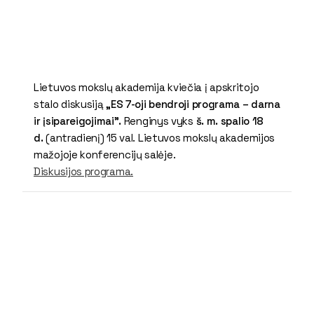
Lietuvos mokslų akademija kviečia į apskritojo
stalo diskusiją
„ES 7-oji bendroji programa – darna
ir įsipareigojimai".
Renginys vyks
š. m. spalio 18
d.
(antradienį) 15 val. Lietuvos mokslų akademijos
mažojoje konferencijų salėje.
Diskusijos programa.