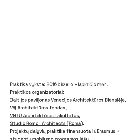
Praktika vyksta: 2016 birželio – lapkričio mėn.
Praktikos organizatoriai:
Baltijos paviljonas Venecijos Architektūros Bienalėje
,
VšĮ Architektūros fondas
,
VGTU Architektūros fakultetas
,
Studio Romoli Architects (Roma)
.
Projektų dalyvių praktika finansuota iš Erasmus +
studentų mobilumo programos lėšų.