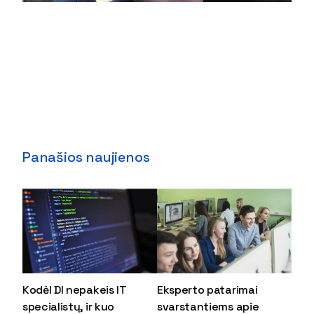
Panašios naujienos
Kodėl DI nepakeis IT
Eksperto patarimai
specialistų, ir kuo
svarstantiems apie