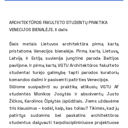
ARCHITEKTŪROS FAKULTETO STUDENTŲ PRAKTIKA
VENECIJOS BIENALĖJE. II dalis
Šiais metais Lietuvos architektūra pirmą kartą
pristatoma Venecijos bienalėje. Pirmą kartą Lietuvą,
Latviją ir Estiją suvienija jungtinė paroda Baltijos
paviljone. Ir pirmą kartą VGTU Architektūros fakulteto
studentai turėjo galimybę tapti parodos kuratorių
komandos dalimi ir pasisemti patirties Venecijoje.
Siūlome susipažinti su praktiką atlikusių VGTU AF
studentės Monikos Jocytės ir absolventų Justo
Žičkos, Karolinos Čiplytės įspūdžiais. Jiems uždavėme
tris klausimus – kodėl, kaip, kas toliau? Tikimės, kad jų
patirtys sudomins bei paskatins architektūros
studentus dalyvauti tarpdisciplininiuose projektuose