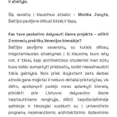
ir ateityje.
Šią savaitę į klausimus atsako –
Monika Jocytė
,
Baltijos paviljone dirbusi birželį ir liepą.
Kas tave paskatino dalyvauti šiame projekte – atlikti
2 mėnesių praktiką Venecijos bienalėje?
Baltijos paviljono savanorių, su kuriais dirbau,
mėgstamiausias atsakymas į šį klausimą buvo
why
not
. Ir tikrai, kaip architektūros studentei man būtų
buvę keblu sumąstyti priežasčių, kodėl nepasinaudoti
tokia galimybe. Nors prieš išvykstant pats darbas
atrodė gana miglotai ir nebuvo detaliai pristatytas, vis
dėlto, apsispręsti padėjo noras aplankyti bienalę,
prisidėti prie Lietuvos dalyvavimo šiame
tarptautiniame renginyje, dirbti tarpdisciplininėje
aplinkoje ir tiesiogiai susidurti su į universiteto
programą neįeinančiomis architektūrinio išsilavinimo