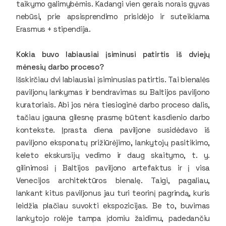
taikymo galimybėmis. Kadangi vien gerais norais gyvas
nebūsi, prie apsisprendimo prisidėjo ir suteikiama
Erasmus + stipendija.
Kokia buvo labiausiai įsiminusi patirtis iš dviejų
mėnesių darbo proceso?
Išskirčiau dvi labiausiai įsiminusias patirtis. Tai bienalės
paviljonų lankymas ir bendravimas su Baltijos paviljono
kuratoriais. Abi jos nėra tiesioginė darbo proceso dalis,
tačiau įgauna gilesnę prasmę būtent kasdienio darbo
kontekste. Įprasta diena paviljone susidėdavo iš
paviljono eksponatų prižiūrėjimo, lankytojų pasitikimo,
keleto ekskursijų vedimo ir daug skaitymo, t. y.
gilinimosi į Baltijos paviljono artefaktus ir į visa
Venecijos architektūros bienalę. Taigi, pagaliau,
lankant kitus paviljonus jau turi teorinį pagrindą, kuris
leidžia plačiau suvokti ekspozicijas. Be to, buvimas
lankytojo rolėje tampa įdomiu žaidimu, padedančiu