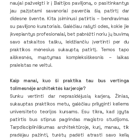
naujai pažvelgti ir į Baltijos paviljoną, o pasitinkantys
jau pažįstami savanoriai paverčia šią patirtį dar
didesne švente. Kita įsiminusi patirtis – bendravimas
su paviljono kuratoriais. Galėčiau rašyti odes, kokie jie
įkvepiantys profesionalai, bet pabrėžti noriu jų buvimą
savo atskaitos tašku, leidžiančiu įvertinti per du
praktikos mėnesius sukauptą patirtį. Temos tapo
aiškesnės, mąstymas kompleksiškesnis – laikas
praleistas ne veltui.
Kaip manai, kuo ši praktika tau bus vertinga
tolimesnėje architektės karjeroje?
Sunku vertinti dar neprasidėjusią karjerą. Žinias,
sukauptas praktikos metu, galėčiau prilyginti keliems
universiteto teorijos kursams. Esu tikra, kad įgyta
patirtis bus stiprus pagrindas magistro studijoms.
Tarpdiscipliniškumas architektūroje, kurį, manau, tik
pradėjau pažinti, turėtų padėti atrasti savo kelią