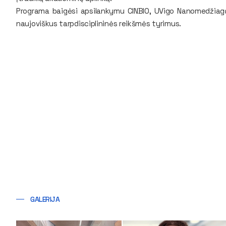
Programa baigėsi apsilankymu CINBIO, UVigo Nanomedžiag
naujoviškus tarpdisciplininės reikšmės tyrimus.
GALERIJA