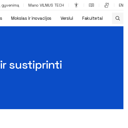
ą gyvenimą
Mano VILNIUS TECH
EN
os
Mokslas ir inovacijos
Verslui
Fakultetai
lygybei užtikrinti
r sustiprinti