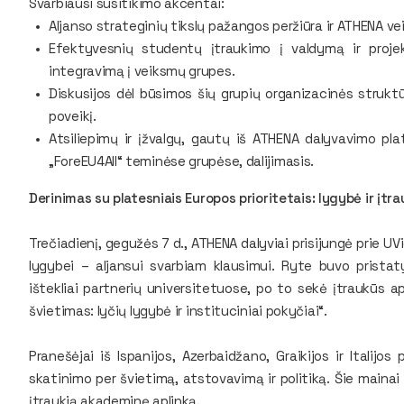
Svarbiausi susitikimo akcentai:
Aljanso strateginių tikslų pažangos peržiūra ir ATHENA v
Efektyvesnių studentų įtraukimo į valdymą ir proje
integravimą į veiksmų grupes.
Diskusijos dėl būsimos šių grupių organizacinės struktū
poveikį.
Atsiliepimų ir įžvalgų, gautų iš ATHENA dalyvavimo pl
„ForeEU4All“ teminėse grupėse, dalijimasis.
Derinimas su platesniais Europos prioritetais: lygybė ir įtra
Trečiadienį, gegužės 7 d., ATHENA dalyviai prisijungė prie U
lygybei – aljansui svarbiam klausimui. Ryte buvo pristat
ištekliai partnerių universitetuose, po to sekė įtraukūs a
švietimas: lyčių lygybė ir instituciniai pokyčiai“.
Pranešėjai iš Ispanijos, Azerbaidžano, Graikijos ir Italijo
skatinimo per švietimą, atstovavimą ir politiką. Šie maina
įtraukią akademinę aplinką.