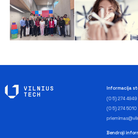
Informacija s
(0 5) 274 4949
(0 5) 274 5010
priemimas@viln
Bendroji infor