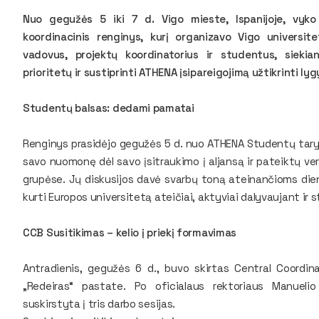
Nuo gegužės 5 iki 7 d. Vigo mieste, Ispanijoje, vyko
koordinacinis renginys, kurį organizavo Vigo universite
vadovus, projektų koordinatorius ir studentus, siekian
prioritetų ir sustiprinti ATHENA įsipareigojimą užtikrinti lyg
Studentų balsas: dedami pamatai
Renginys prasidėjo gegužės 5 d. nuo ATHENA Studentų taryb
savo nuomonę dėl savo įsitraukimo į aljansą ir pateiktų v
grupėse. Jų diskusijos davė svarbų toną ateinančioms dien
kurti Europos universitetą ateičiai, aktyviai dalyvaujant ir
CCB Susitikimas – kelio į priekį formavimas
Antradienis, gegužės 6 d., buvo skirtas Central Coordi
„Redeiras“ pastate. Po oficialaus rektoriaus Manueli
suskirstyta į tris darbo sesijas.