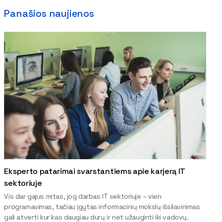
Panašios naujienos
Eksperto patarimai svarstantiems apie karjerą IT
sektoriuje
Vis dar gajus mitas, jog darbas IT sektoriuje – vien
programavimas, tačiau įgytas informacinių mokslų išsilavinimas
gali atverti kur kas daugiau durų ir net užauginti iki vadovų.