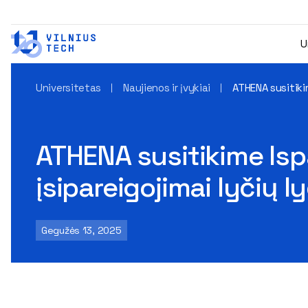
U
Universitetas
Naujienos ir įvykiai
ATHENA susitikim
ATHENA susitikime Ispa
įsipareigojimai lyčių l
Gegužės 13, 2025