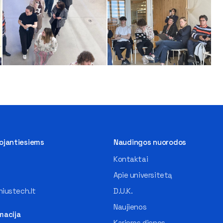
tojantiesiems
Naudingos nuorodos
Kontaktai
Apie universitetą
iustech.lt
D.U.K.
Naujienos
macija
Karjeros dienos