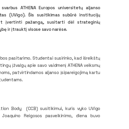
 svarbus ATHENA Europos universitetų aljanso
tas (UVigo). Šis susitikimas subūrė institucijų
t įvertinti pažangą, susitarti dėl strateginių
ybę ir įtrauktį visose savo narėse.
os pasitarimo. Studentai susirinko, kad išreikštų
ertingų įžvalgų apie savo vaidmenį ATHENA veiksmų
oms, patvirtindamos aljanso įsipareigojimą kartu
 studentams.
nation Body (CCB) susitikimui, kuris vyko UVigo
o Joaquíno Reigosos pasveikinimo, diena buvo