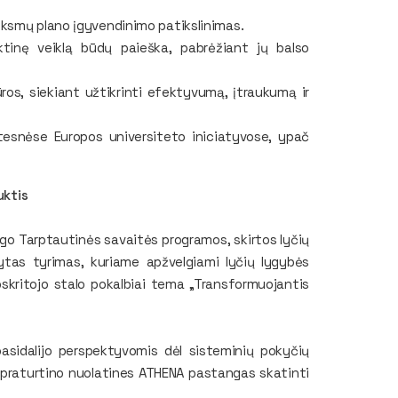
eiksmų plano įgyvendinimo patikslinimas.
ktinę veiklą būdų paieška, pabrėžiant jų balso
ros, siekiant užtikrinti efektyvumą, įtraukumą ir
atesnėse Europos universiteto iniciatyvose, ypač
uktis
Vigo Tarptautinės savaitės programos, skirtos lyčių
ytas tyrimas, kuriame apžvelgiami lyčių lygybės
pskritojo stalo pokalbiai tema „Transformuojantis
s pasidalijo perspektyvomis dėl sisteminių pokyčių
i praturtino nuolatines ATHENA pastangas skatinti