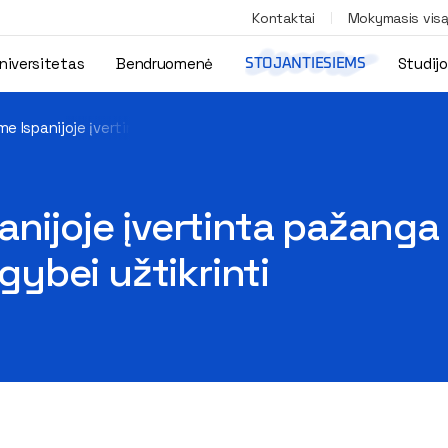
Kontaktai
Mokymasis vis
niversitetas
Bendruomenė
Studij
STOJANTIESIEMS
e Ispanijoje įvertinta pažanga ir sustiprinti įsipareigojimai lyčių 
nijoje įvertinta pažanga i
ygybei užtikrinti