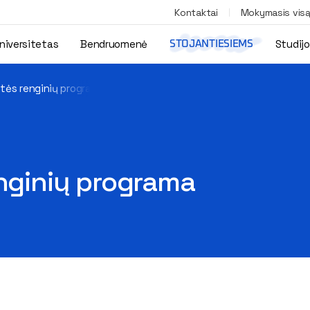
Kontaktai
Mokymasis vis
niversitetas
Bendruomenė
Studij
STOJANTIESIEMS
itės renginių programa
enginių programa