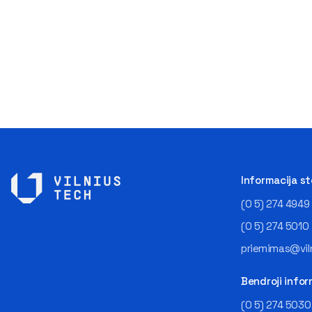
Informacija s
(0 5) 274 4949
(0 5) 274 5010
priemimas@viln
Bendroji infor
(0 5) 274 5030