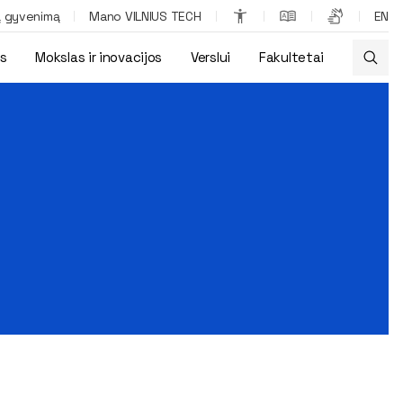
ą gyvenimą
Mano VILNIUS TECH
EN
os
Mokslas ir inovacijos
Verslui
Fakultetai