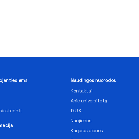
tojantiesiems
Naudingos nuorodos
Kontaktai
Apie universitetą
iustech.lt
D.U.K.
Naujienos
macija
Karjeros dienos