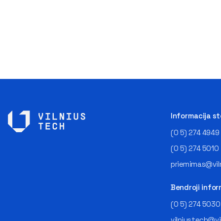
Informacija s
(0 5) 274 4949
(0 5) 274 5010
priemimas@viln
Bendroji infor
(0 5) 274 5030
vilniustech@vi