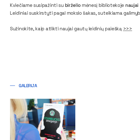
Kviečiame susipažinti su
birželio
mėnesį bibliotekoje
naujai 
Leidiniai suskirstyti pagal mokslo šakas, suteikiama galimybė 
Sužinokite, kaip atlikti naujai gautų leidinių paiešką
>>>
GALERIJA