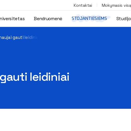
Kontaktai
Mokymasis vis
niversitetas
Bendruomenė
Studij
STOJANTIESIEMS
naujai gauti leidiniai
gauti leidiniai