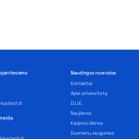
tojantiesiems
Naudingos nuorodos
Kontaktai
Apie universitetą
iustech.lt
D.U.K.
Naujienos
macija
Karjeros dienos
Duomenų saugumas
lniustech.lt