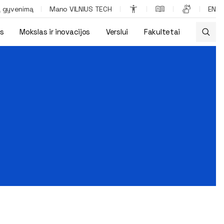
ą gyvenimą
Mano VILNIUS TECH
EN
os
Mokslas ir inovacijos
Verslui
Fakultetai