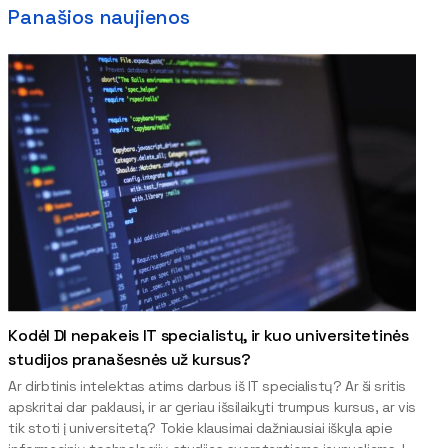
Panašios naujienos
Kodėl DI nepakeis IT specialistų, ir kuo universitetinės
studijos pranašesnės už kursus?
Ar dirbtinis intelektas atims darbus iš IT specialistų? Ar ši sritis
apskritai dar paklausi, ir ar geriau išsilaikyti trumpus kursus, ar vis
tik stoti į universitetą? Tokie klausimai dažniausiai iškyla apie