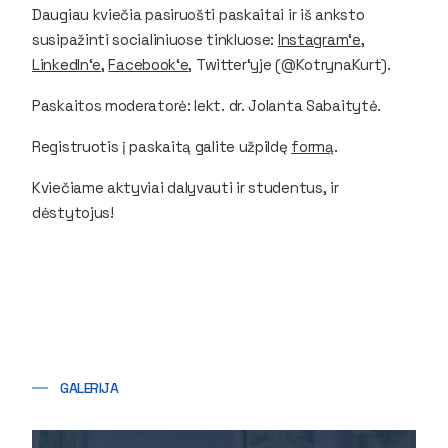
Daugiau kviečia pasiruošti paskaitai ir iš anksto
susipažinti socialiniuose tinkluose:
Instagram‘e
,
LinkedIn‘e
,
Facebook‘e
,
Twitter‘yje (@KotrynaKurt).
Paskaitos moderatorė: lekt. dr. Jolanta Sabaitytė.
Registruotis į paskaitą galite užpildę
formą
.
Kviečiame aktyviai dalyvauti ir studentus, ir
dėstytojus!
GALERIJA