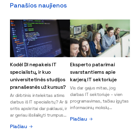
Panašios naujienos
Kodėl DI nepakeis IT
Eksperto patarimai
specialistų, ir kuo
svarstantiems apie
universitetinės studijos
karjerą IT sektoriuje
pranašesnės už kursus?
Vis dar gajus mitas, jog
darbas IT sektoriuje – vien
Ar dirbtinis intelektas atims
programavimas, tačiau įgytas
darbus iš IT specialistų? Ar ši
informacinių mokslų
sritis apskritai dar paklausi, ir
išsilavinimas gali atverti kur
ar geriau išsilaikyti trumpus
Plačiau
kas daugiau durų ir net
kursus, ar vis tik stoti į
Plačiau
užauginti iki vadovų. Sparčiai
universitetą? Tokie klausimai
keičiantis technologijoms,
dažniausiai iškyla apie