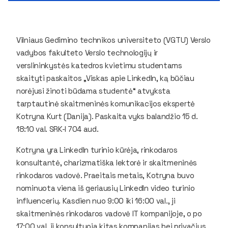
Vilniaus Gedimino technikos universiteto (VGTU) Verslo
vadybos fakulteto Verslo technologijų ir
verslininkystės katedros kvietimu studentams
skaityti paskaitos „Viskas apie LinkedIn, ką būčiau
norėjusi žinoti būdama studentė“ atvyksta
tarptautinė skaitmeninės komunikacijos ekspertė
Kotryna Kurt (Danija). Paskaita vyks balandžio 15 d.
18:10 val. SRK-I 704 aud.
Kotryna yra LinkedIn turinio kūrėja, rinkodaros
konsultantė, charizmatiška lektorė ir skaitmeninės
rinkodaros vadovė. Praeitais metais, Kotryna buvo
nominuota viena iš geriausių LinkedIn video turinio
influencerių. Kasdien nuo 9:00 iki 16:00 val., ji
skaitmeninės rinkodaros vadovė IT kompanijoje, o po
17:00 val. ji konsultuoja kitas kompanijas bei privačius