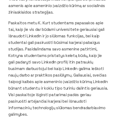
asmenis apie asmeninio įvaizdžio kūrimą ar socialinės
žiniasklaidos strategijas.
Paskaitos metu K. Kurt studentams papasakos apie
tai, kaip jie vis dar būdami universitete geriausiai gali
išnaudoti LinkedIn ir jo siūlomas funkcijas, bei kaip
studentai gali pasiruošti būsimai karjerai pabaigus
studijas. Pasidalindama savo asmenine patirtimi,
Kotryna studentams pristatys keletą būdų, kaip jie
gali padaryti savo LinkedIn profilį itin patrauklų
busimam darbuotojui bei kaip LinkedIn galima ieškoti
naujų darbo ar praktikos pasiūlymų. Galiausiai, svečias
taipogi kalbės apie asmeninio įvaizdžio kūrimą LinkedIn
būnant studentu ir kokiu tipo turiniu dalintis geriausia.
Visi paskaitoje išgirsti patarimai padės geriau
pasiruošti artėjančiai karjerai bei išnaudoti
informacinių technologijų siūlomas bendradarbiavimo
galimybes.