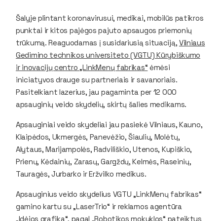
Šalyje plintant koronavirusui, medikai, mobilūs patikros
punktai ir kitos pajėgos pajuto apsaugos priemonių
trūkumą. Reaguodamas į susidariusią situaciją,
Vilniaus
Gedimino technikos universiteto (VGTU) Kūrybiškumo
ir inovacijų centro „LinkMenų fabrikas“
ėmėsi
iniciatyvos drauge su partneriais ir savanoriais.
Pasitelkiant lazerius, jau pagaminta per 12 000
apsauginių veido skydelių, skirtų šalies medikams.
Apsauginiai veido skydeliai jau pasiekė Vilniaus, Kauno,
Klaipėdos, Ukmergės, Panevėžio, Šiaulių, Molėtų,
Alytaus, Marijampolės, Radviliškio, Utenos, Kupiškio,
Prienų, Kėdainių, Zarasų, Gargždų, Kelmės, Raseinių,
Tauragės, Jurbarko ir Eržvilko medikus.
Apsauginius veido skydelius VGTU „LinkMenų fabrikas“
gamino kartu su „LaserTrio“ ir reklamos agentūra
„Idėjos grafika“, pagal „Robotikos mokyklos“ pateiktus