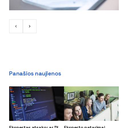
Panašios naujienos
Ekspertas atsako: ar DI
Eksperto patarimai