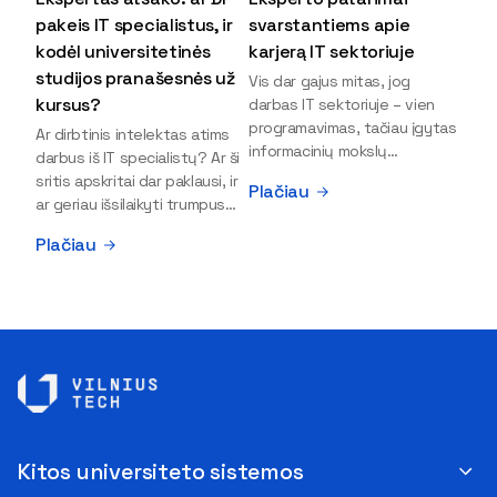
pakeis IT specialistus, ir
svarstantiems apie
kodėl universitetinės
karjerą IT sektoriuje
studijos pranašesnės už
Vis dar gajus mitas, jog
kursus?
darbas IT sektoriuje – vien
programavimas, tačiau įgytas
Ar dirbtinis intelektas atims
informacinių mokslų
darbus iš IT specialistų? Ar ši
išsilavinimas gali atverti kur
sritis apskritai dar paklausi, ir
Plačiau
kas daugiau durų ir net
ar geriau išsilaikyti trumpus
užauginti iki vadovų. Sparčiai
kursus, ar vis tik stoti į
Plačiau
keičiantis technologijoms,
universitetą? Tokie klausimai
šiandien darbo rinkoje trūksta
dažniausiai iškyla apie
dirbtinio intelekto (DI),
informacinių technologijų
kibernetinio saugumo,
studijas svarstantiems
debesijos ekspertų,
jaunuoliams. Iš šiuos ir kitus
duomenų analitikų.
klausimus apie šio sektoriaus
Apsispręsti dėl studijų
ypatybes bei universitetinių
programos ar karjeros
studijų pranašumą pasakoja
krypties neretai trukdo
VILNIUS TECH Fundamentinių
abejonės ir nežinomybė. Kaip
mokslų fakulteto lektorius ir
Kitos universiteto sistemos
tik šiuo metu svarstantiems,
Skaitmeninės gynybos