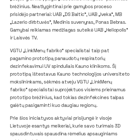
brėžinius. Neatlygintinai prie gamybos proceso
prisidėjo partneriai: UAB „DS Baltic“, UAB „Iveka“, MB
„Lazerio dirbtuvės“, Medinis suvenyras, Ponas Bebras.
Gamybai reikiamas medžiagas suteikė UAB „Heliopolis“
ir Laisvės TV.
VGTU „LinkMenų fabriko“ specialistai taip pat
pagamino prototipą panaudotų respiratorių
dezinfekavimui UV spinduliais Kauno klinikoms. Šį
prototipą ištestavus Kauno technologijos universiteto
mokslininkams, sėkmės atveju VGTU „LinkMenų
fabriko“ specialistai suprojektuos visiems prieinamus
prototipo brėžinius, kad tokias dezinfekcines talpas
galėtų pasigaminti kuo daugiau regionų.
Prie šios iniciatyvos aktyviai prisijungė ir visoje
Lietuvoje esantys meikeriai, kurie savo turimais 3D
spausdintuvais spausdina rėmelius apsauginiams