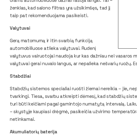
orams automobiliuose dažnai rasoja langai. Tai –
ženklas, kad salono filtras yra užsikimšęs, tad jį
taip pat rekomenduojama pasikeisti.
Valytuvai
Gerą matomumą ir itin svarbią funkciją
automobiliuose atlieka valytuvai. Rudenį
valytuvus vairuotojai naudoja kur kas dažniau nei vasaros me
valytuvai gerai nuvalo langus, ar nepalieka nešvarių ruožų. Es
Stabdžiai
Stabdžių sistemos specialiai ruošti žiemai nereikia – jie, ne
tvarkingi. Tiesa, svarbu atkreipti dėmesį, kad stabdžių sistem
turi būti keičiami pagal gamintojo numatytą intervalą. Lai
– skystyje kaupiasi drėgmė, pasikeičia užvirimo temperatūra
netinkamai.
Akumuliatorių baterija