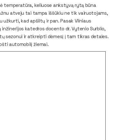
inė temperatūra, keliuose ankstyvą rytą būna
ažnu atveju tai tampa iššūkiu ne tik vairuotojams,
 užkurti, kad apšiltų ir pan. Pasak Vilniaus
inžinerijos katedros docento dr. Vytenio Surblio,
 sezonui ir atkreipti dėmesį į tam tikras detales.
uošti automobilį žiemai.