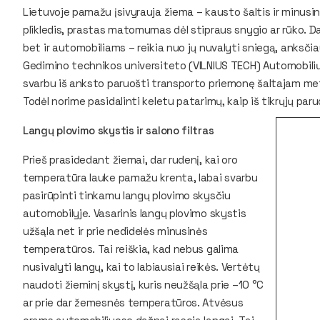
Lietuvoje pamažu įsivyrauja žiema – kausto šaltis ir minus
plikledis, prastas matomumas dėl stipraus snygio ar rūko. D
bet ir automobiliams – reikia nuo jų nuvalyti sniegą, anksčiau
Gedimino technikos universiteto (VILNIUS TECH) Automobilių 
svarbu iš anksto paruošti transporto priemonę šaltajam metų
Todėl norime pasidalinti keletu patarimų, kaip iš tikrųjų par
Langų plovimo skystis ir salono filtras
Prieš prasidedant žiemai, dar rudenį, kai oro
temperatūra lauke pamažu krenta, labai svarbu
pasirūpinti tinkamu langų plovimo skysčiu
automobilyje. Vasarinis langų plovimo skystis
užšąla net ir prie nedidelės minusinės
temperatūros. Tai reiškia, kad nebus galima
nusivalyti langų, kai to labiausiai reikės. Vertėtų
naudoti žieminį skystį, kuris neužšąla prie –10 °C
ar prie dar žemesnės temperatūros. Atvėsus