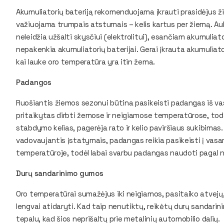
Akumuliatorių bateriją rekomenduojama įkrauti prasidėjus ži
važiuojama trumpais atstumais – kelis kartus per žiemą. Auk
neleidžia užšalti skysčiui (elektrolitui), esančiam akumuliatori
nepakenkia akumuliatorių baterijai. Gerai įkrauta akumuliat
kai lauke oro temperatūra yra itin žema.
Padangos
Ruošiantis žiemos sezonui būtina pasikeisti padangas iš vas
pritaikytas dirbti žemose ir neigiamose temperatūrose, to
stabdymo kelias, pagerėja rato ir kelio paviršiaus sukibimas
vadovaujantis įstatymais, padangas reikia pasikeisti į vasar
temperatūroje, todėl labai svarbu padangas naudoti paga
Durų sandarinimo gumos
Oro temperatūrai sumažėjus iki neigiamos, pasitaiko atvejų,
lengvai atidaryti. Kad taip nenutiktų, reikėtų durų sandarin
tepalu, kad šios neprišaltų prie metalinių automobilio dalių.