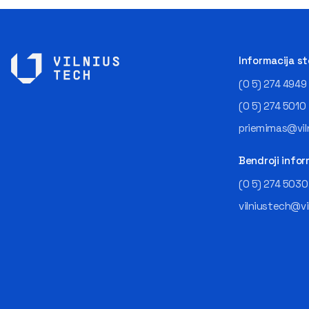
Informacija s
(0 5) 274 4949
(0 5) 274 5010
priemimas@viln
Bendroji infor
(0 5) 274 5030
vilniustech@vi