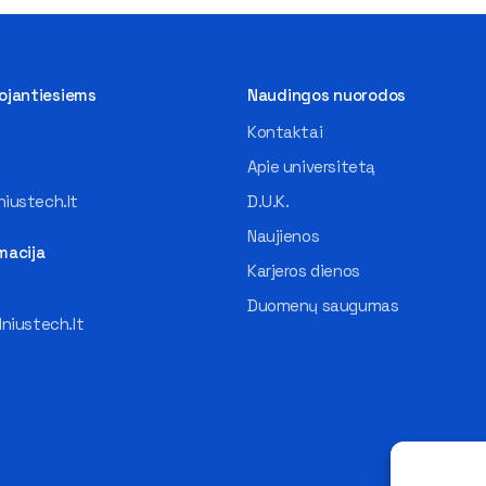
tojantiesiems
Naudingos nuorodos
Kontaktai
Apie universitetą
iustech.lt
D.U.K.
Naujienos
macija
Karjeros dienos
Duomenų saugumas
lniustech.lt