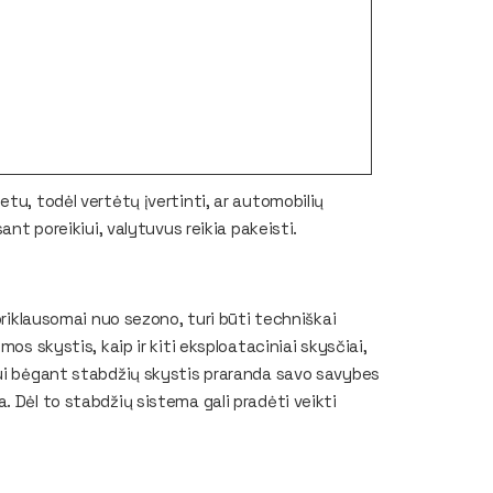
tu, todėl vertėtų įvertinti, ar automobilių
ant poreikiui, valytuvus reikia pakeisti.
priklausomai nuo sezono, turi būti techniškai
os skystis, kaip ir kiti eksploataciniai skysčiai,
kui bėgant stabdžių skystis praranda savo savybes
. Dėl to stabdžių sistema gali pradėti veikti