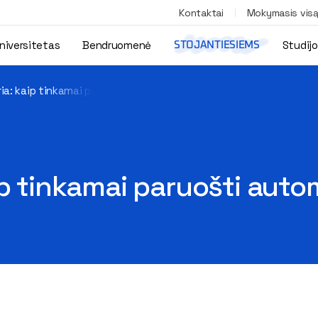
Kontaktai
Mokymasis vis
niversitetas
Bendruomenė
Studij
STOJANTIESIEMS
ia: kaip tinkamai paruošti automobilį žiemai?
p tinkamai paruošti auto