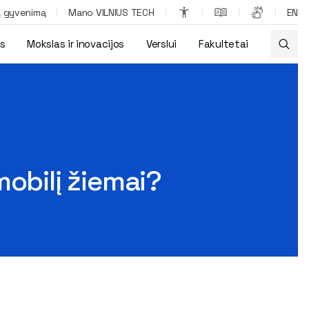
ą gyvenimą
Mano VILNIUS TECH
EN
os
Mokslas ir inovacijos
Verslui
Fakultetai
mobilį žiemai?