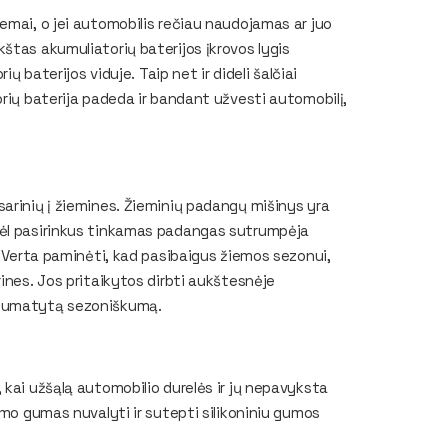
emai, o jei automobilis rečiau naudojamas ar juo
štas akumuliatorių baterijos įkrovos lygis
ų baterijos viduje. Taip net ir dideli šalčiai
orių baterija padeda ir bandant užvesti automobilį,
arinių į žiemines. Žieminių padangų mišinys yra
dėl pasirinkus tinkamas padangas sutrumpėja
. Verta paminėti, kad pasibaigus žiemos sezonui,
ines. Jos pritaikytos dirbti aukštesnėje
l numatytą sezoniškumą.
 kai užšąlą automobilio durelės ir jų nepavyksta
imo gumas nuvalyti ir sutepti silikoniniu gumos