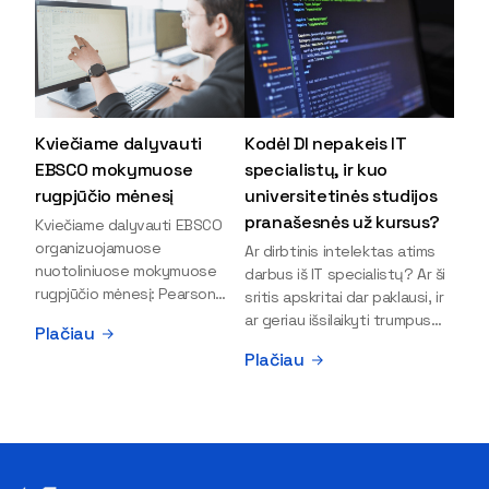
Kviečiame dalyvauti
Kodėl DI nepakeis IT
EBSCO mokymuose
specialistų, ir kuo
rugpjūčio mėnesį
universitetinės studijos
pranašesnės už kursus?
Kviečiame dalyvauti EBSCO
organizuojamuose
Ar dirbtinis intelektas atims
nuotoliniuose mokymuose
darbus iš IT specialistų? Ar ši
rugpjūčio mėnesį: Pearson
sritis apskritai dar paklausi, ir
Textbooks in EBSCO –
ar geriau išsilaikyti trumpus
Plačiau
Access, Search, and Use
kursus, ar vis tik stoti į
Plačiau
Rugpjūčio 19 d. | 11:00 val. (40
universitetą? Tokie klausimai
min.) | Registracija Explore the
dažniausiai iškyla apie
collection of Pearson
informacinių technologijų
textbooks available on the
studijas svarstantiems
EBSCO platform. During this
jaunuoliams. Iš šiuos ir kitus
session, you will learn how to
klausimus apie šio sektoriaus