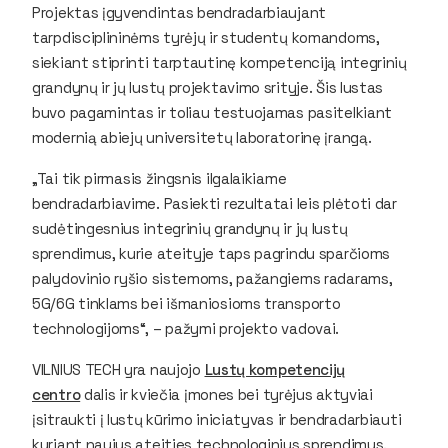
Projektas įgyvendintas bendradarbiaujant
tarpdisciplininėms tyrėjų ir studentų komandoms,
siekiant stiprinti tarptautinę kompetenciją integrinių
grandynų ir jų lustų projektavimo srityje. Šis lustas
buvo pagamintas ir toliau testuojamas pasitelkiant
modernią abiejų universitetų laboratorinę įrangą.
„Tai tik pirmasis žingsnis ilgalaikiame
bendradarbiavime. Pasiekti rezultatai leis plėtoti dar
sudėtingesnius integrinių grandynų ir jų lustų
sprendimus, kurie ateityje taps pagrindu sparčioms
palydovinio ryšio sistemoms, pažangiems radarams,
5G/6G tinklams bei išmaniosioms transporto
technologijoms“, – pažymi projekto vadovai.
VILNIUS TECH yra naujojo
Lustų kompetencijų
centro
dalis ir kviečia įmones bei tyrėjus aktyviai
įsitraukti į lustų kūrimo iniciatyvas ir bendradarbiauti
kuriant naujus ateities technologinius sprendimus.