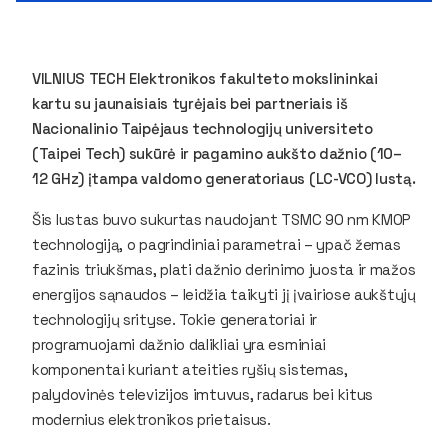
VILNIUS TECH Elektronikos fakulteto mokslininkai
kartu su jaunaisiais tyrėjais bei partneriais iš
Nacionalinio Taipėjaus technologijų universiteto
(Taipei Tech) sukūrė ir pagamino aukšto dažnio (10–
12 GHz) įtampa valdomo generatoriaus (LC-VCO) lustą.
Šis lustas buvo sukurtas naudojant TSMC 90 nm KMOP
technologiją, o pagrindiniai parametrai – ypač žemas
fazinis triukšmas, plati dažnio derinimo juosta ir mažos
energijos sąnaudos – leidžia taikyti jį įvairiose aukštųjų
technologijų srityse. Tokie generatoriai ir
programuojami dažnio dalikliai yra esminiai
komponentai kuriant ateities ryšių sistemas,
palydovinės televizijos imtuvus, radarus bei kitus
modernius elektronikos prietaisus.