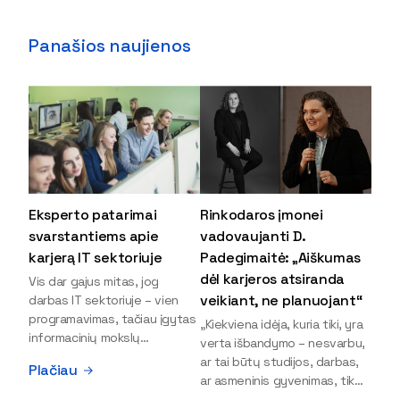
Panašios naujienos
Eksperto patarimai
Rinkodaros įmonei
svarstantiems apie
vadovaujanti D.
karjerą IT sektoriuje
Padegimaitė: „Aiškumas
dėl karjeros atsiranda
Vis dar gajus mitas, jog
veikiant, ne planuojant“
darbas IT sektoriuje – vien
programavimas, tačiau įgytas
„Kiekviena idėja, kuria tiki, yra
informacinių mokslų
verta išbandymo – nesvarbu,
išsilavinimas gali atverti kur
ar tai būtų studijos, darbas,
Plačiau
kas daugiau durų ir net
ar asmeninis gyvenimas, tik
užauginti iki vadovų. Sparčiai
bandydamas naujus dalykus