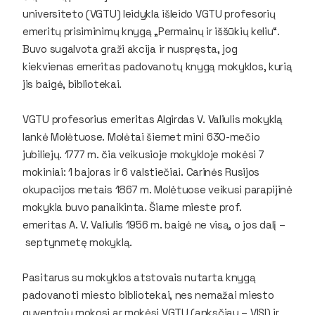
universiteto (VGTU) leidykla išleido VGTU profesorių
emeritų prisiminimų knygą „Permainų ir iššūkių keliu“.
Buvo sugalvota graži akcija ir nuspręsta, jog
kiekvienas emeritas padovanotų knygą mokyklos, kurią
jis baigė, bibliotekai.
VGTU profesorius emeritas Algirdas V. Valiulis​ mokyklą
lankė Molėtuose. Molėtai šiemet mini 630-mečio
jubiliejų. 1777 m. čia veikusioje mokykloje mokėsi 7
mokiniai: 1 bajoras ir 6 valstiečiai. Carinės Rusijos
okupacijos metais 1867 m. Molėtuose veikusi parapijinė
mokykla buvo panaikinta. Šiame mieste prof.
emeritas A. V. Valiulis 1956 m. baigė ne visą, o jos dalį –
septynmetę mokyklą.
Pasitarus su mokyklos atstovais nutarta knygą
padovanoti miesto bibliotekai, nes nemažai miesto
gyventojų mokosi ar mokėsi VGTU (anksčiau – VISI) ir