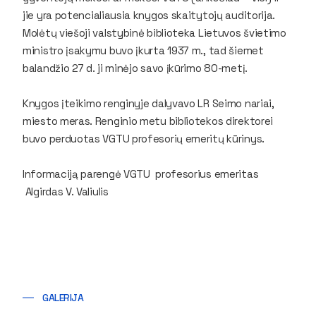
jie yra potencialiausia knygos skaitytojų auditorija.
Molėtų viešoji valstybinė biblioteka Lietuvos švietimo
ministro įsakymu buvo įkurta 1937 m., tad šiemet
balandžio 27 d. ji minėjo savo įkūrimo 80-metį.
Knygos įteikimo renginyje dalyvavo LR Seimo nariai,
miesto meras. Renginio metu bibliotekos direktorei
buvo perduotas VGTU profesorių emeritų kūrinys.
Informaciją parengė VGTU profesorius emeritas
Algirdas V. Valiulis​
GALERIJA