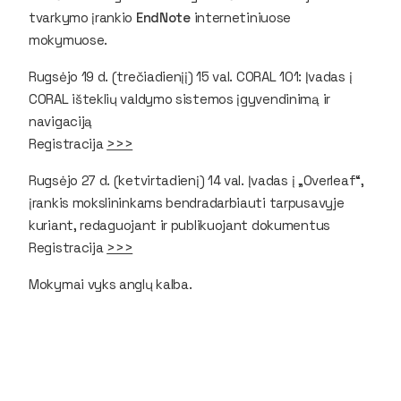
tvarkymo įrankio
EndNote
internetiniuose
mokymuose.
Rugsėjo 19 d. (trečiadienįį) 15 val.
CORAL 101: Įvadas į
CORAL išteklių valdymo sistemos įgyvendinimą ir
navigaciją
Registracija
>>>
Rugsėjo 27 d. (ketvirtadienį) 14 val.
Įvadas į „Overleaf“,
įrankis mokslininkams bendradarbiauti tarpusavyje
kuriant, redaguojant ir publikuojant dokumentus
Registracija
>>>
Mokymai vyks anglų kalba.