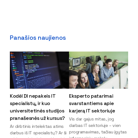
Panašios naujienos
Kodėl DI nepakeis IT
Eksperto patarimai
specialistų, ir kuo
svarstantiems apie
universitetinės studijos
karjerą IT sektoriuje
pranašesnės už kursus?
Vis dar gajus mitas, jog
darbas IT sektoriuje – vien
Ar dirbtinis intelektas atims
programavimas, tačiau įgytas
darbus iš IT specialistų? Ar ši