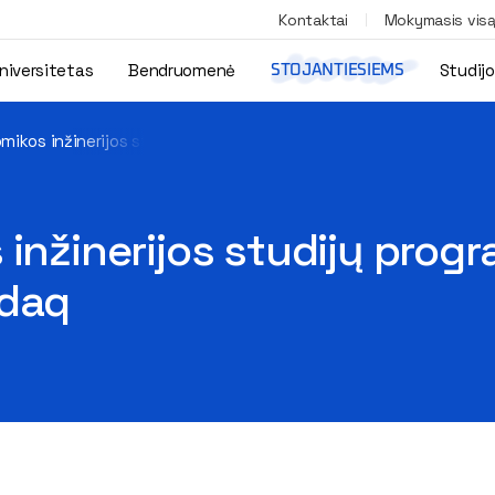
Kontaktai
Mokymasis vis
niversitetas
Bendruomenė
Studij
STOJANTIESIEMS
omikos inžinerijos studijų programų IV kurso studentai lankėsi Na
inžinerijos studijų progr
sdaq