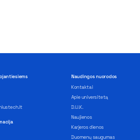
tojantiesiems
Naudingos nuorodos
Kontaktai
Apie universitetą
iustech.lt
D.U.K.
Naujienos
macija
Karjeros dienos
Duomenų saugumas