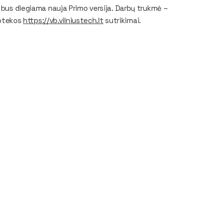
. bus diegiama nauja Primo versija. Darbų trukmė –
liotekos
https://vb.vilniustech.lt
sutrikimai.