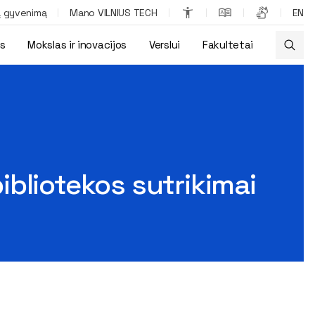
ą gyvenimą
Mano VILNIUS TECH
EN
os
Mokslas ir inovacijos
Verslui
Fakultetai
bibliotekos sutrikimai