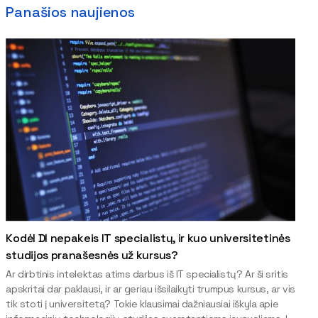
Panašios naujienos
Kodėl DI nepakeis IT specialistų, ir kuo universitetinės
studijos pranašesnės už kursus?
Ar dirbtinis intelektas atims darbus iš IT specialistų? Ar ši sritis
apskritai dar paklausi, ir ar geriau išsilaikyti trumpus kursus, ar vis
tik stoti į universitetą? Tokie klausimai dažniausiai iškyla apie