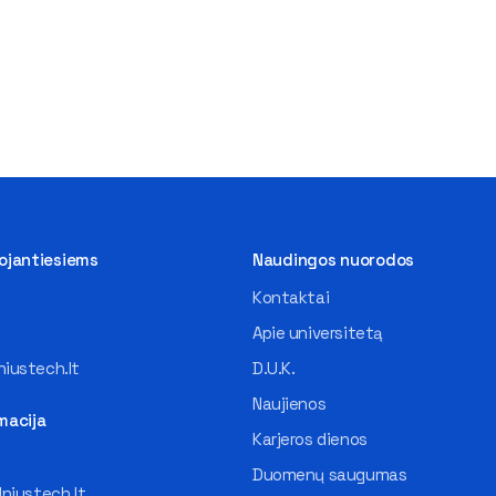
tojantiesiems
Naudingos nuorodos
Kontaktai
Apie universitetą
iustech.lt
D.U.K.
Naujienos
macija
Karjeros dienos
Duomenų saugumas
lniustech.lt