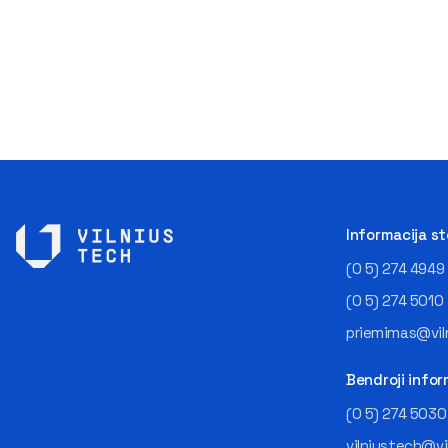
Informacija s
(0 5) 274 4949
(0 5) 274 5010
priemimas@viln
Bendroji infor
(0 5) 274 5030
vilniustech@vi