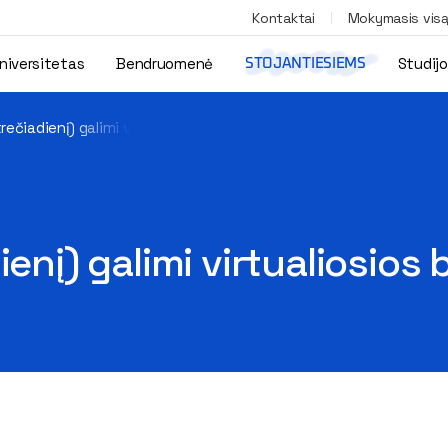
Kontaktai
Mokymasis vis
niversitetas
Bendruomenė
Studij
STOJANTIESIEMS
rečiadienį) galimi virtualiosios bibliotekos sutrikimai
enį) galimi virtualiosios 