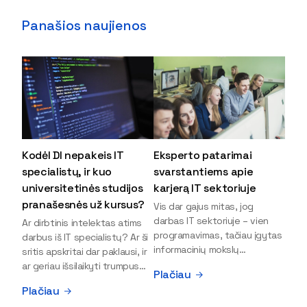
Panašios naujienos
Kodėl DI nepakeis IT
Eksperto patarimai
specialistų, ir kuo
svarstantiems apie
universitetinės studijos
karjerą IT sektoriuje
pranašesnės už kursus?
Vis dar gajus mitas, jog
darbas IT sektoriuje – vien
Ar dirbtinis intelektas atims
programavimas, tačiau įgytas
darbus iš IT specialistų? Ar ši
informacinių mokslų
sritis apskritai dar paklausi, ir
išsilavinimas gali atverti kur
ar geriau išsilaikyti trumpus
Plačiau
kas daugiau durų ir net
kursus, ar vis tik stoti į
Plačiau
užauginti iki vadovų. Sparčiai
universitetą? Tokie klausimai