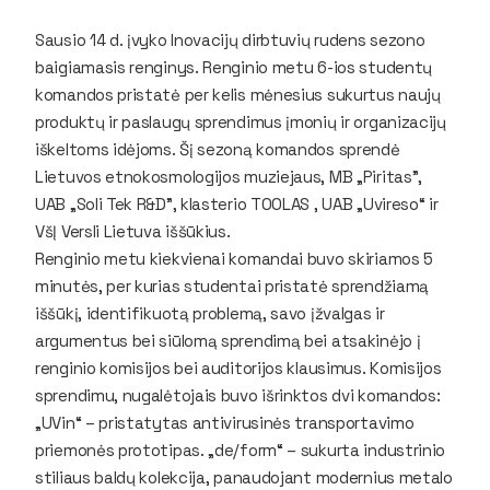
Sausio 14 d. įvyko Inovacijų dirbtuvių rudens sezono
baigiamasis renginys. Renginio metu 6-ios studentų
komandos pristatė per kelis mėnesius sukurtus naujų
produktų ir paslaugų sprendimus įmonių ir organizacijų
iškeltoms idėjoms. Šį sezoną komandos sprendė
Lietuvos etnokosmologijos muziejaus, MB „Piritas”,
UAB „Soli Tek R&D”, klasterio TOOLAS , UAB „Uvireso“ ir
VšĮ Versli Lietuva iššūkius.
Renginio metu kiekvienai komandai buvo skiriamos 5
minutės, per kurias studentai pristatė sprendžiamą
iššūkį, identifikuotą problemą, savo įžvalgas ir
argumentus bei siūlomą sprendimą bei atsakinėjo į
renginio komisijos bei auditorijos klausimus. Komisijos
sprendimu, nugalėtojais buvo išrinktos dvi komandos:
„UVin“ – pristatytas antivirusinės transportavimo
priemonės prototipas. „de/form“ – sukurta industrinio
stiliaus baldų kolekcija, panaudojant modernius metalo