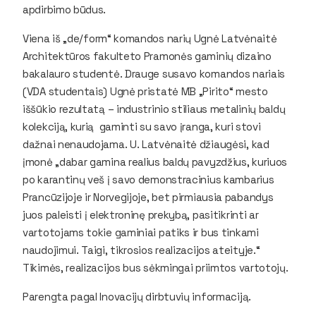
apdirbimo būdus.
Viena iš „de/form“ komandos narių Ugnė Latvėnaitė
Architektūros fakulteto Pramonės gaminių dizaino
bakalauro studentė. Drauge susavo komandos nariais
(VDA studentais) Ugnė pristatė MB „Pirito“ mesto
iššūkio rezultatą – industrinio stiliaus metalinių baldų
kolekciją, kurią gaminti su savo įranga, kuri stovi
dažnai nenaudojama. U. Latvėnaitė džiaugėsi, kad
įmonė „dabar gamina realius baldų pavyzdžius, kuriuos
po karantinų veš į savo demonstracinius kambarius
Prancūzijoje ir Norvegijoje, bet pirmiausia pabandys
juos paleisti į elektroninę prekybą, pasitikrinti ar
vartotojams tokie gaminiai patiks ir bus tinkami
naudojimui. Taigi, tikrosios realizacijos ateityje.“
Tikimės, realizacijos bus sėkmingai priimtos vartotojų.
Parengta pagal Inovacijų dirbtuvių informaciją.