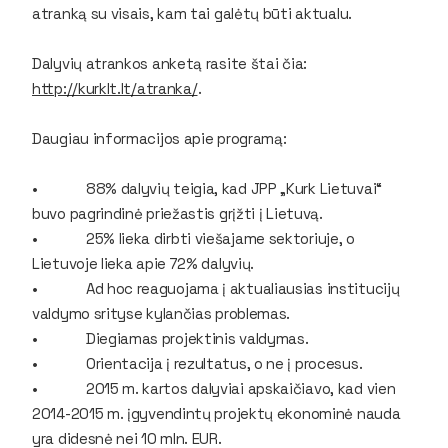
atranką su visais, kam tai galėtų būti aktualu.
Dalyvių atrankos anketą rasite štai čia:
http://kurklt.lt/atranka/
.
Daugiau informacijos apie programą:
• 88% dalyvių teigia, kad JPP „Kurk Lietuvai“
buvo pagrindinė priežastis grįžti į Lietuvą.
• 25% lieka dirbti viešajame sektoriuje, o
Lietuvoje lieka apie 72% dalyvių.
• Ad hoc reaguojama į aktualiausias institucijų
valdymo srityse kylančias problemas.
• Diegiamas projektinis valdymas.
• Orientacija į rezultatus, o ne į procesus.
• 2015 m. kartos dalyviai apskaičiavo, kad vien
2014-2015 m. įgyvendintų projektų ekonominė nauda
yra didesnė nei 10 mln. EUR.