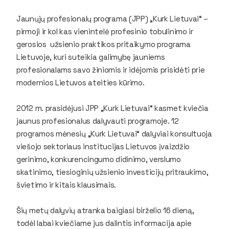
Jaunųjų profesionalų programa (JPP) „Kurk Lietuvai“ –
pirmoji ir kol kas vienintelė profesinio tobulinimo ir
gerosios užsienio praktikos pritaikymo programa
Lietuvoje, kuri suteikia galimybę jauniems
profesionalams savo žiniomis ir idėjomis prisidėti prie
modernios Lietuvos ateities kūrimo.
2012 m. prasidėjusi JPP „Kurk Lietuvai“ kasmet kviečia
jaunus profesionalus dalyvauti programoje. 12
programos mėnesių „Kurk Lietuvai“ dalyviai konsultuoja
viešojo sektoriaus institucijas Lietuvos įvaizdžio
gerinimo, konkurencingumo didinimo, verslumo
skatinimo, tiesioginių užsienio investicijų pritraukimo,
švietimo ir kitais klausimais.
Šių metų dalyvių atranka baigiasi birželio 16 dieną,
todėl labai kviečiame jus dalintis informacija apie