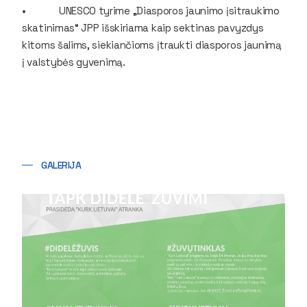
• UNESCO tyrime „Diasporos jaunimo įsitraukimo
skatinimas“ JPP išskiriama kaip sektinas pavyzdys
kitoms šalims, siekiančioms įtraukti diasporos jaunimą
į valstybės gyvenimą.
GALERIJA