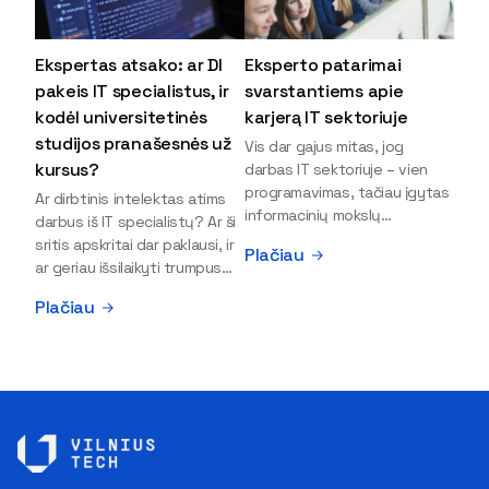
Ekspertas atsako: ar DI
Eksperto patarimai
pakeis IT specialistus, ir
svarstantiems apie
kodėl universitetinės
karjerą IT sektoriuje
studijos pranašesnės už
Vis dar gajus mitas, jog
kursus?
darbas IT sektoriuje – vien
programavimas, tačiau įgytas
Ar dirbtinis intelektas atims
informacinių mokslų
darbus iš IT specialistų? Ar ši
išsilavinimas gali atverti kur
sritis apskritai dar paklausi, ir
Plačiau
kas daugiau durų ir net
ar geriau išsilaikyti trumpus
užauginti iki vadovų. Sparčiai
kursus, ar vis tik stoti į
Plačiau
keičiantis technologijoms,
universitetą? Tokie klausimai
šiandien darbo rinkoje trūksta
dažniausiai iškyla apie
dirbtinio intelekto (DI),
informacinių technologijų
kibernetinio saugumo,
studijas svarstantiems
debesijos ekspertų,
jaunuoliams. Iš šiuos ir kitus
duomenų analitikų.
klausimus apie šio sektoriaus
Apsispręsti dėl studijų
ypatybes bei universitetinių
programos ar karjeros
studijų pranašumą pasakoja