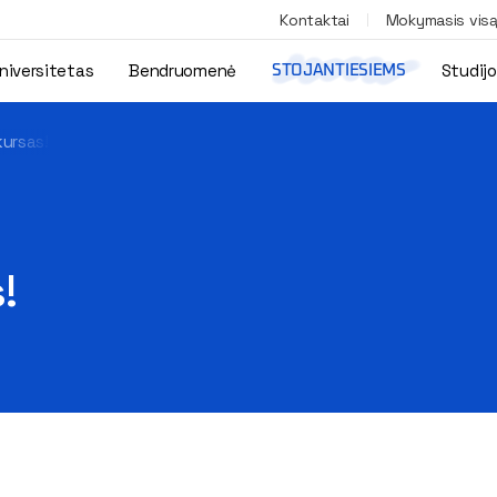
Kontaktai
Mokymasis vis
niversitetas
Bendruomenė
Studij
STOJANTIESIEMS
ursas!
!