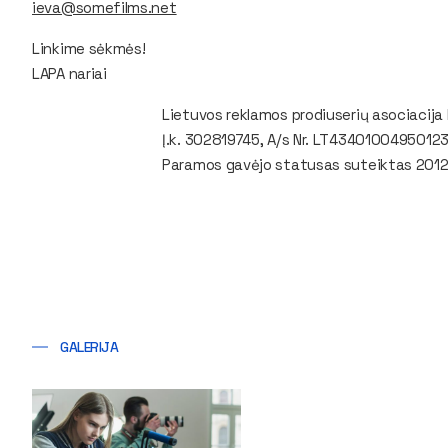
ieva@somefilms.net
Linkime sėkmės!
LAPA nariai
Lietuvos reklamos prodiuserių asociacija 
Į.k. 302819745, A/s Nr. LT4340100495012
Paramos gavėjo statusas suteiktas 2012
GALERIJA