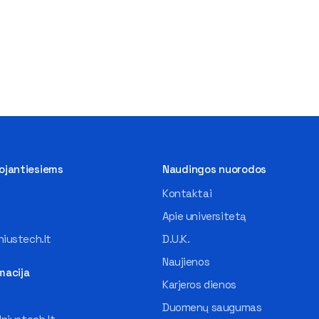
tojantiesiems
Naudingos nuorodos
Kontaktai
Apie universitetą
iustech.lt
D.U.K.
Naujienos
macija
Karjeros dienos
Duomenų saugumas