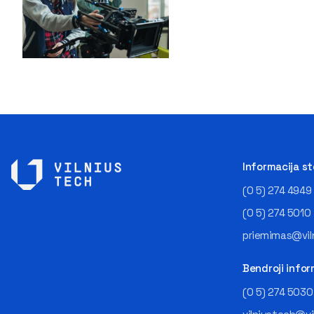
Informacija s
(0 5) 274 4949
(0 5) 274 5010
priemimas@viln
Bendroji infor
(0 5) 274 5030