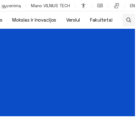
ą gyvenimą
Mano VILNIUS TECH
EN
os
Mokslas ir inovacijos
Verslui
Fakultetai