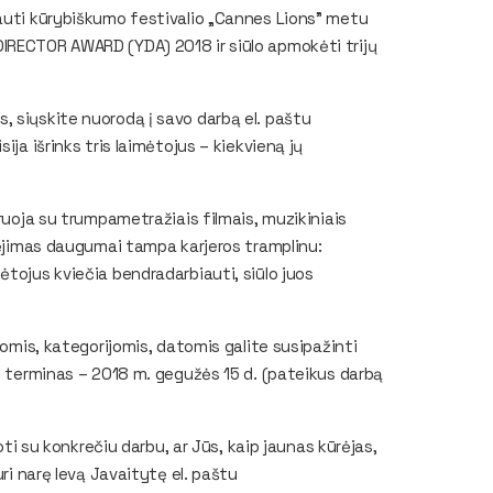
vauti kūrybiškumo festivalio „Cannes Lions” metu
IRECTOR AWARD (YDA) 2018 ir siūlo apmokėti trijų
, siųskite nuorodą į savo darbą el. paštu
ija išrinks tris laimėtojus – kiekvieną jų
uruoja su trumpametražiais filmais, muzikiniais
imėjimas daugumai tampa karjeros tramplinu:
ėtojus kviečia bendradarbiauti, siūlo juos
gomis, kategorijomis, datomis galite susipažinti
mo terminas – 2018 m. gegužės 15 d. (pateikus darbą
oti su konkrečiu darbu, ar Jūs, kaip jaunas kūrėjas,
uri narę Ievą Javaitytę el. paštu