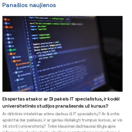
Panašios naujienos
Ekspertas atsako: ar DI pakeis IT specialistus, ir kodėl
universitetinės studijos pranašesnės už kursus?
Ar dirbtinis intelektas atims darbus iš IT specialistų? Ar ši sritis
apskritai dar paklausi, ir ar geriau išsilaikyti trumpus kursus, ar vis
tik stoti į universitetą? Tokie klausimai dažniausiai iškyla apie