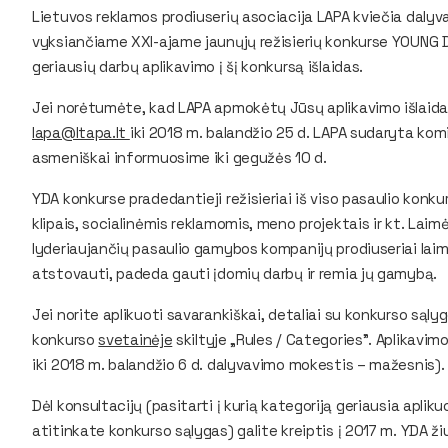
Lietuvos reklamos prodiuserių asociacija LAPA kviečia daly
vyksiančiame XXI-ajame jaunųjų režisierių konkurse YOUNG D
geriausių darbų aplikavimo į šį konkursą išlaidas.
Jei norėtumėte, kad LAPA apmokėtų Jūsų aplikavimo išlaidas
lapa@ltapa.lt
iki 2018 m. balandžio 25 d. LAPA sudaryta komis
asmeniškai informuosime iki gegužės 10 d.
YDA konkurse pradedantieji režisieriai iš viso pasaulio konk
klipais, socialinėmis reklamomis, meno projektais ir kt. La
lyderiaujančių pasaulio gamybos kompanijų prodiuseriai laim
atstovauti, padeda gauti įdomių darbų ir remia jų gamybą.
Jei norite aplikuoti savarankiškai, detaliai su konkurso sąly
konkurso
svetainėje
skiltyje „Rules / Categories”. Aplikavi
iki 2018 m. balandžio 6 d. dalyvavimo mokestis – mažesnis).
Dėl konsultacijų (pasitarti į kurią kategoriją geriausia apliku
atitinkate konkurso sąlygas) galite kreiptis į 2017 m. YDA ži