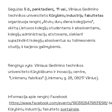
Gegužės
5 d., penktadienį,
11 val.
, Vilniaus Gedimino
technikos universiteto
Kūrybinių industrijų fakultetas
organizuoja renginį „Atvirų durų diena kolegijoms“,
skirtą Lietuvos kolegijų studentams ir absolventams,
kolegijų administracijų atstovams, siekiant
supažindinti kolegijų absolventus su tolimesnėmis
studijų ir karjeros galimybėmis.
Renginys vyks Vilniaus Gedimino technikos
universiteto Kūrybiškumo ir inovacijų centre,
"Linkmenų fabrikas" (Linkmenų g. 28, 08217 Vilnius).
Informacija apie renginį: Facebook
https://www.facebook.com/events/1903829479831298/
be
Kūrybinių industrijų fakulteto
svetainėje
.