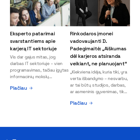
Eksperto patarimai
Rinkodaros įmonei
svarstantiems apie
vadovaujanti D.
karjerą IT sektoriuje
Padegimaitė: „Aiškumas
dėl karjeros atsiranda
Vis dar gajus mitas, jog
veikiant, ne planuojant“
darbas IT sektoriuje – vien
programavimas, tačiau įgytas
„Kiekviena idėja, kuria tiki, yra
informacinių mokslų
verta išbandymo – nesvarbu,
išsilavinimas gali atverti kur
ar tai būtų studijos, darbas,
Plačiau
kas daugiau durų ir net
ar asmeninis gyvenimas, tik
užauginti iki vadovų. Sparčiai
bandydamas naujus dalykus
Plačiau
keičiantis technologijoms,
atrandi, kas iš tiesų tau įdomu
šiandien darbo rinkoje trūksta
ir kur slypi tavo stiprybės“, –
dirbtinio intelekto (DI),
įsitikinusi skaitmeninės
kibernetinio saugumo,
rinkodaros specialistė, įmonės
debesijos ekspertų,
„Paperplanes“ vadovė Dovilė
duomenų analitikų.
Padegimaitė. Mergina tai