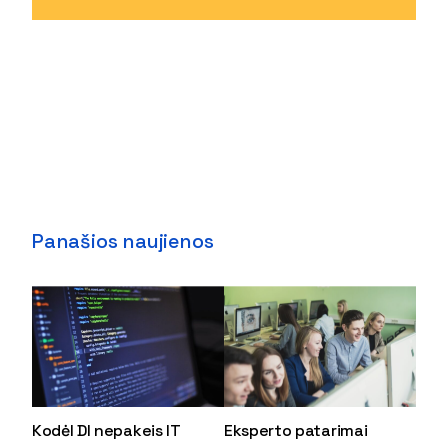
Panašios naujienos
Kodėl DI nepakeis IT
Eksperto patarimai