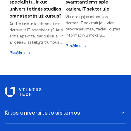
specialistų, ir kuo
svarstantiems apie
universitetinės studijos
karjerą IT sektoriuje
pranašesnės už kursus?
Vis dar gajus mitas, jog
darbas IT sektoriuje – vien
Ar dirbtinis intelektas atims
programavimas, tačiau įgytas
darbus iš IT specialistų? Ar ši
informacinių mokslų
sritis apskritai dar paklausi, ir
išsilavinimas gali atverti kur
ar geriau išsilaikyti trumpus
Plačiau
kas daugiau durų ir net
kursus, ar vis tik stoti į
Plačiau
užauginti iki vadovų. Sparčiai
universitetą? Tokie klausimai
keičiantis technologijoms,
dažniausiai iškyla apie
šiandien darbo rinkoje trūksta
informacinių technologijų
dirbtinio intelekto (DI),
studijas svarstantiems
kibernetinio saugumo,
jaunuoliams. Iš šiuos ir kitus
debesijos ekspertų,
klausimus apie šio sektoriaus
duomenų analitikų.
ypatybes bei universitetinių
Apsispręsti dėl studijų
studijų pranašumą pasakoja
programos ar karjeros
VILNIUS TECH Fundamentinių
krypties neretai trukdo
mokslų fakulteto lektorius ir
Kitos universiteto sistemos
abejonės ir nežinomybė. Kaip
Skaitmeninės gynybos
tik šiuo metu svarstantiems,
kompetencijų centro
ar verta rinktis karjerą IT
direktorius Vitalijus Gurčinas.