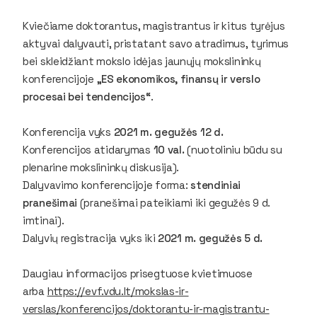
Kviečiame doktorantus, magistrantus ir kitus tyrėjus
aktyvai dalyvauti, pristatant savo atradimus, tyrimus
bei skleidžiant mokslo idėjas jaunųjų mokslininkų
konferencijoje
„ES ekonomikos, finansų ir verslo
procesai bei tendencijos“
.
Konferencija vyks
2021 m. gegužės 12 d.
Konferencijos atidarymas
10 val.
(nuotoliniu būdu su
plenarine mokslininkų diskusija).
Dalyvavimo konferencijoje forma:
stendiniai
pranešimai
(pranešimai pateikiami iki gegužės 9 d.
imtinai).
Dalyvių registracija vyks iki
2021 m. gegužės 5 d.
Daugiau informacijos prisegtuose kvietimuose
arba
https://evf.vdu.lt/mokslas-ir-
verslas/konferencijos/doktorantu-ir-magistrantu-