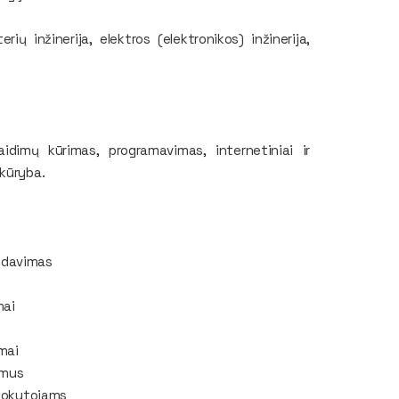
erių inžinerija, elektros (elektronikos) inžinerija,
aidimų kūrimas, programavimas, internetiniai ir
 kūryba.
išdavimas
mai
imai
imus
 mokytojams