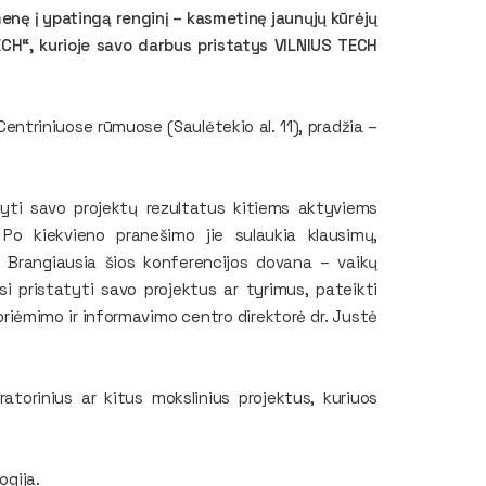
enę į ypatingą renginį – kasmetinę jaunųjų kūrėjų
ECH“, kurioje savo darbus pristatys VILNIUS TECH
entriniuose rūmuose (Saulėtekio al. 11), pradžia –
atyti savo projektų rezultatus kitiems aktyviems
Po kiekvieno pranešimo jie sulaukia klausimų,
. Brangiausia šios konferencijos dovana – vaikų
i pristatyti savo projektus ar tyrimus, pateikti
riėmimo ir informavimo centro direktorė dr. Justė
atorinius ar kitus mokslinius projektus, kuriuos
ogija.