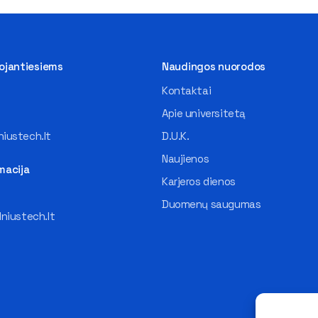
tojantiesiems
Naudingos nuorodos
Kontaktai
Apie universitetą
iustech.lt
D.U.K.
Naujienos
macija
Karjeros dienos
Duomenų saugumas
lniustech.lt