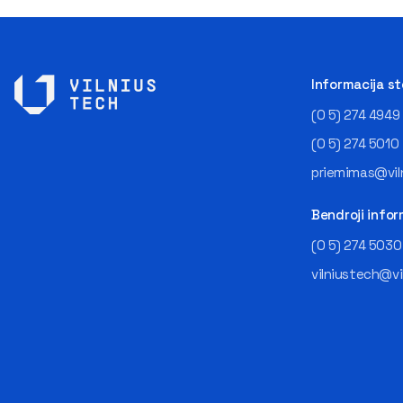
Informacija s
(0 5) 274 4949
(0 5) 274 5010
priemimas@viln
Bendroji infor
(0 5) 274 5030
vilniustech@vi