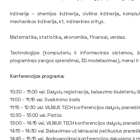
Inžinerija – chemijos inžinerija, civilinė inžinerija, kompiut
mechanikos inžinerija, kt. inžinerinės sritys.
Matematika, statistika, ekonomika, finansai, verslas.
Technologijos (kompiuterių ir informacinės sistemos, ž
programinės įrangos sprendimai, 3D modeliavimas), menai ir
Konferencijos programa:
10:30 – 11:00 val. Dalyvių registracija, balsavimo biuletenių 
11:00 – 11:15 val. Sveikinimo žodis
11:15 – 12:30 val. VILNIUS TECH konferencijos dalyvių praneši
12:30 – 13:00 val. Pietūs
13:00 – 14:15 val. VILNIUS TECH konferencijos dalyvių praneš
14:15 – 14:30 val. Balsavimas už labiausiai patikusius praneš
14:45 – 15:15 val. Apdovanojimai konferencijos dalyviams ir