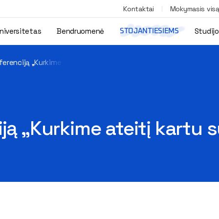
Kontaktai
Mokymasis vis
niversitetas
Bendruomenė
Studij
STOJANTIESIEMS
ferenciją „Kurkime ateitį kartu su VILNIUS TECH“
ją „Kurkime ateitį kartu 