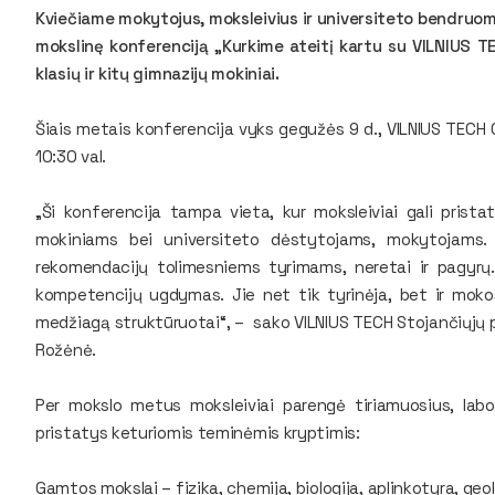
Kviečiame mokytojus, moksleivius ir universiteto bendruom
mokslinę konferenciją „Kurkime ateitį kartu su VILNIUS T
klasių ir kitų gimnazijų mokiniai.
Šiais metais konferencija vyks gegužės 9 d., VILNIUS TECH C
10:30 val.
„Ši konferencija tampa vieta, kur moksleiviai gali prist
mokiniams bei universiteto dėstytojams, mokytojams. 
rekomendacijų tolimesniems tyrimams, neretai ir pagyrų
kompetencijų ugdymas. Jie net tik tyrinėja, bet ir mokos
medžiagą struktūruotai“, – sako VILNIUS TECH Stojančiųjų p
Rožėnė.
Per mokslo metus moksleiviai parengė tiriamuosius, labor
pristatys keturiomis teminėmis kryptimis:
Gamtos mokslai – fizika, chemija, biologija, aplinkotyra, geol