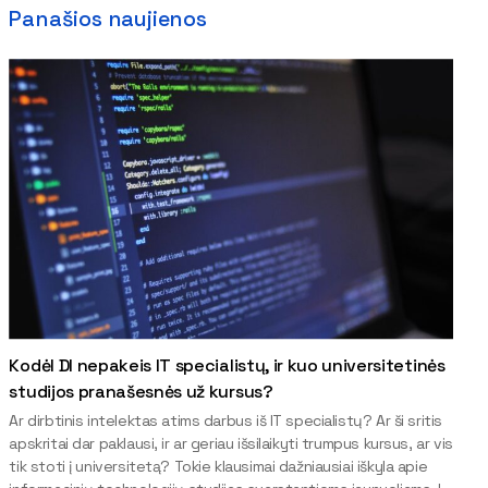
Panašios naujienos
Kodėl DI nepakeis IT specialistų, ir kuo universitetinės
studijos pranašesnės už kursus?
Ar dirbtinis intelektas atims darbus iš IT specialistų? Ar ši sritis
apskritai dar paklausi, ir ar geriau išsilaikyti trumpus kursus, ar vis
tik stoti į universitetą? Tokie klausimai dažniausiai iškyla apie