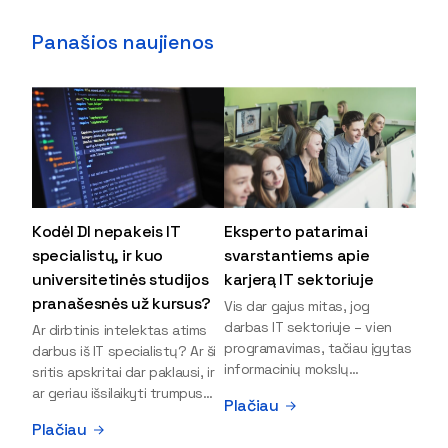
Panašios naujienos
Kodėl DI nepakeis IT
Eksperto patarimai
specialistų, ir kuo
svarstantiems apie
universitetinės studijos
karjerą IT sektoriuje
pranašesnės už kursus?
Vis dar gajus mitas, jog
darbas IT sektoriuje – vien
Ar dirbtinis intelektas atims
programavimas, tačiau įgytas
darbus iš IT specialistų? Ar ši
informacinių mokslų
sritis apskritai dar paklausi, ir
išsilavinimas gali atverti kur
ar geriau išsilaikyti trumpus
Plačiau
kas daugiau durų ir net
kursus, ar vis tik stoti į
Plačiau
užauginti iki vadovų. Sparčiai
universitetą? Tokie klausimai