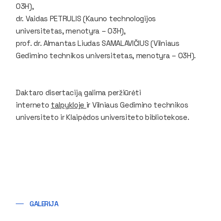
03H),
dr. Vaidas PETRULIS (Kauno technologijos
universitetas, menotyra – 03H),
prof. dr. Almantas Liudas SAMALAVIČIUS (Vilniaus
Gedimino technikos universitetas, menotyra – 03H).
Daktaro disertaciją galima peržiūrėti
interneto
talpykloje
ir Vilniaus Gedimino technikos
universiteto ir Klaipėdos universiteto bibliotekose.
GALERIJA