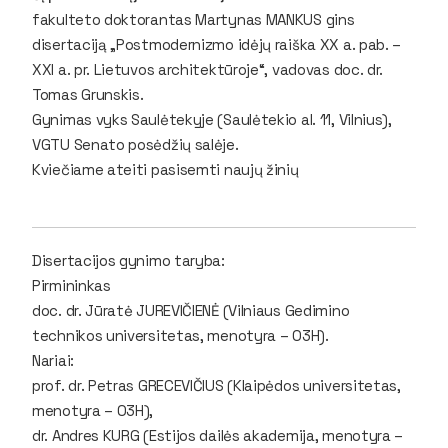
fakulteto doktorantas Martynas MANKUS gins
disertaciją „Postmodernizmo idėjų raiška XX a. pab. –
XXI a. pr. Lietuvos architektūroje“, vadovas doc. dr.
Tomas Grunskis.
Gynimas vyks Saulėtekyje (Saulėtekio al. 11, Vilnius),
VGTU Senato posėdžių salėje.
Kviečiame ateiti pasisemti naujų žinių
Disertacijos gynimo taryba:
Pirmininkas
doc. dr. Jūratė JUREVIČIENĖ (Vilniaus Gedimino
technikos universitetas, menotyra – 03H).
Nariai:
prof. dr. Petras GRECEVIČIUS (Klaipėdos universitetas,
menotyra – 03H),
dr. Andres KURG (Estijos dailės akademija, menotyra –