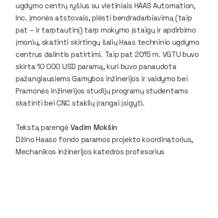
ugdymo centrų ryšius su vietiniais
HAAS Automation,
Inc.
įmonės atstovais, plėsti bendradarbiavimą (taip
pat – ir tarptautinį) tarp mokymo įstaigų ir apdirbimo
įmonių, skatinti skirtingų šalių Haas techninio ugdymo
centrus dalintis patirtimi. Taip pat 2015 m. VGTU buvo
skirta 10 000 USD paramą, kuri buvo panaudota
pažangiausiems Gamybos inžinerijos ir valdymo bei
Pramonės inžinerijos studijų programų studentams
skatinti bei CNC staklių įrangai įsigyti.
Tekstą parengė
Vadim Mokšin
Džino Haaso fondo paramos projekto koordinatorius,
Mechanikos inžinerijos katedros profesorius