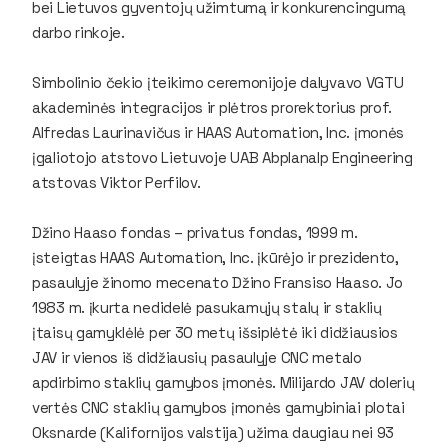
bei Lietuvos gyventojų užimtumą ir konkurencingumą
darbo rinkoje.
Simbolinio čekio įteikimo ceremonijoje dalyvavo VGTU
akademinės integracijos ir plėtros prorektorius prof.
Alfredas Laurinavičus ir
HAAS Automation, Inc.
įmonės
įgaliotojo atstovo Lietuvoje
UAB Abplanalp Engineering
atstovas Viktor Perfilov.
Džino Haaso fondas – privatus fondas, 1999 m.
įsteigtas
HAAS Automation, Inc.
įkūrėjo ir prezidento,
pasaulyje žinomo mecenato Džino Fransiso Haaso. Jo
1983 m. įkurta nedidelė pasukamųjų stalų ir staklių
įtaisų gamyklėlė per 30 metų išsiplėtė iki didžiausios
JAV ir vienos iš didžiausių pasaulyje CNC metalo
apdirbimo staklių gamybos įmonės. Milijardo JAV dolerių
vertės CNC staklių gamybos įmonės gamybiniai plotai
Oksnarde (Kalifornijos valstija) užima daugiau nei 93