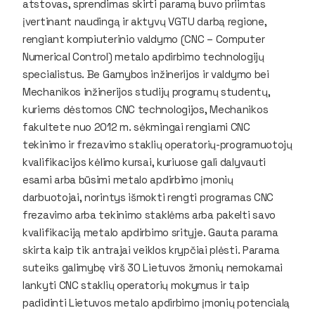
atstovas, sprendimas skirti paramą buvo priimtas
įvertinant naudingą ir aktyvų VGTU darbą regione,
rengiant kompiuterinio valdymo (CNC –
Computer
Numerical Control
) metalo apdirbimo technologijų
specialistus. Be Gamybos inžinerijos ir valdymo bei
Mechanikos inžinerijos studijų programų studentų,
kuriems dėstomos CNC technologijos, Mechanikos
fakultete nuo 2012 m. sėkmingai rengiami CNC
tekinimo ir frezavimo staklių operatorių-programuotojų
kvalifikacijos kėlimo kursai, kuriuose gali dalyvauti
esami arba būsimi metalo apdirbimo įmonių
darbuotojai, norintys išmokti rengti programas CNC
frezavimo arba tekinimo staklėms arba pakelti savo
kvalifikaciją metalo apdirbimo srityje. Gauta parama
skirta kaip tik antrajai veiklos krypčiai plėsti. Parama
suteiks galimybę virš 30 Lietuvos žmonių nemokamai
lankyti CNC staklių operatorių mokymus ir taip
padidinti Lietuvos metalo apdirbimo įmonių potencialą