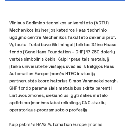
Vilniaus Gedimino technikos universiteto (VGTU)
Mechanikos inžinerijos katedros Haas techninio
ugdymo centre Mechanikos fakulteto dekanui prof.
Vytautui Turlai buvo iškilmingai įteiktas Džino Haaso
fondo (Gene Haas Foundation – GHF) 17 250 dolerių
vertės simbolinis čekis. Kaip ir praeitais metais, jį
įteikė universitete viešėjęs svečias iš Belgijos
Haas
Automation Europe
įmonės HTEC ir studijų
partnerystės koordinatorius Simon Vanmaekelbergh.
GHF fondo parama šiais metais bus skirta paremti
Lietuvos žmones, siekiančius įgyti šalies metalo
apdirbimo įmonėms labai reikalingą CNC staklių
operatoriaus-programuotojo profesiją.
Kaip pabrėžė
HAAS Automation Europe
įmonės