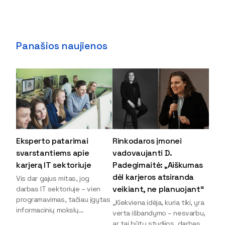
Panašios naujienos
Eksperto patarimai
Rinkodaros įmonei
svarstantiems apie
vadovaujanti D.
karjerą IT sektoriuje
Padegimaitė: „Aiškumas
dėl karjeros atsiranda
Vis dar gajus mitas, jog
veikiant, ne planuojant“
darbas IT sektoriuje – vien
programavimas, tačiau įgytas
„Kiekviena idėja, kuria tiki, yra
informacinių mokslų
verta išbandymo – nesvarbu,
išsilavinimas gali atverti kur
ar tai būtų studijos, darbas,