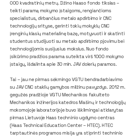
000 kvadratinių metrų. Džino Haaso fondo tikslas –
teikti paramą mokymo įstaigoms, rengiančioms
specialistus, dirbančius metalo apdirbimo ir CNC
technologijų srityse, gerinti tokių mokyklų CNC
įrenginių klasių materialinę bazę, motyvuoti ir skatinti
studentus studijuoti su metalo apdirbimo pjovimu bei
technologijomis susijusius mokslus. Nuo fondo
įsikūrimo pradžios parama suteikta virš 1000 mokymo
įstaigų, išdalinta apie 30 mln. JAV dolerių paramos.
Tai – jau ne pirmas sėkmingo VGTU bendradarbiavimo
su JAV CNC staklių gamybos milžinu pavyzdys. 2012 m.
gegužės pradžioje VGTU Mechanikos fakulteto
Mechanikos inžinerijos katedros Mašinų ir technologijų
mokomojoje laboratorijoje buvo iškilmingai atidarytas
pirmas Lietuvoje Haas techninio ugdymo centras
(
Haas Technical Education Center
– HTEC). HTEC
tarptautinės programos misija yra stiprinti techninio