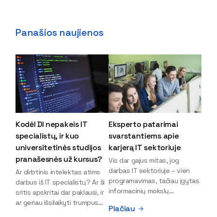
Panašios naujienos
Kodėl DI nepakeis IT
Eksperto patarimai
specialistų, ir kuo
svarstantiems apie
universitetinės studijos
karjerą IT sektoriuje
pranašesnės už kursus?
Vis dar gajus mitas, jog
darbas IT sektoriuje – vien
Ar dirbtinis intelektas atims
programavimas, tačiau įgytas
darbus iš IT specialistų? Ar ši
informacinių mokslų
sritis apskritai dar paklausi, ir
išsilavinimas gali atverti kur
ar geriau išsilaikyti trumpus
Plačiau
kas daugiau durų ir net
kursus, ar vis tik stoti į