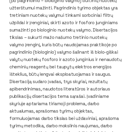
(po pagrindinio – biologinio valymo) buitinių nuotekų
užterštumui mažinti. Pagrindinis tyrimo objektas yra
tretiniam nuotekų valymui tinkami sorbciniai filtrų
užpildai ir įrenginiai, skirti azoto ir fosforo junginiams
sumažinti po biologinio nuotekų valymo. Disertacijos
tikslas – sukurti mažo našumo tretinio nuotekų
valymo įrenginį, kuris būtų naudojamas praktikoje po
pagrindinio (biologinio) valymo šalinant iš biolo-giškai
valytų nuotekų fosforo ir azoto junginius ir nenaudotų
cheminių reagentų bei taupytų elektros energijos
išteklius, būtų lengvai eksploatuojamas ir saugus.
Disertaciją sudaro įvadas, trys skyriai, rezultatų
apibendrinimas, naudotos literatūros ir autoriaus
publikacijų disertacijos tema sąrašai. Įvadiniame
skyriuje aptariama tiriamoji problema, darbo
aktualumas, aprašomas tyrimų objektas,
formuluojamas darbo tikslas bei uždaviniai, aprašoma
tyrimų metodika, darbo mokslinis naujumas, darbo