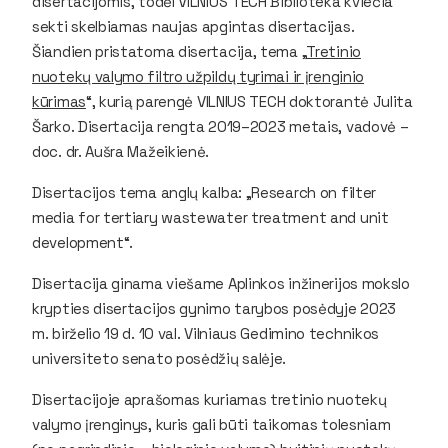
disertacijomis, todėl VILNIUS TECH Biblioteka kviečia
sekti skelbiamas naujas apgintas disertacijas.
Šiandien pristatoma disertacija, tema „
Tretinio
nuotekų valymo filtro užpildų tyrimai ir įrenginio
kūrimas
“, kurią parengė VILNIUS TECH doktorantė Julita
Šarko. Disertacija rengta 2019–2023 metais, vadovė –
doc. dr. Aušra Mažeikienė.
Disertacijos tema anglų kalba: „Research on filter
media for tertiary wastewater treatment and unit
development“.
Disertacija ginama viešame Aplinkos inžinerijos mokslo
krypties disertacijos gynimo tarybos posėdyje 2023
m. birželio 19 d. 10 val. Vilniaus Gedimino technikos
universiteto senato posėdžių salėje.
Disertacijoje aprašomas kuriamas tretinio nuotekų
valymo įrenginys, kuris gali būti taikomas tolesniam