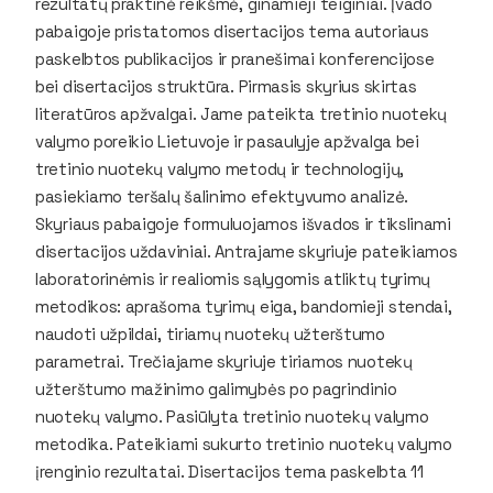
rezultatų praktinė reikšmė, ginamieji teiginiai. Įvado
pabaigoje pristatomos disertacijos tema autoriaus
paskelbtos publikacijos ir pranešimai konferencijose
bei disertacijos struktūra. Pirmasis skyrius skirtas
literatūros apžvalgai. Jame pateikta tretinio nuotekų
valymo poreikio Lietuvoje ir pasaulyje apžvalga bei
tretinio nuotekų valymo metodų ir technologijų,
pasiekiamo teršalų šalinimo efektyvumo analizė.
Skyriaus pabaigoje formuluojamos išvados ir tikslinami
disertacijos uždaviniai. Antrajame skyriuje pateikiamos
laboratorinėmis ir realiomis sąlygomis atliktų tyrimų
metodikos: aprašoma tyrimų eiga, bandomieji stendai,
naudoti užpildai, tiriamų nuotekų užterštumo
parametrai. Trečiajame skyriuje tiriamos nuotekų
užterštumo mažinimo galimybės po pagrindinio
nuotekų valymo. Pasiūlyta tretinio nuotekų valymo
metodika. Pateikiami sukurto tretinio nuotekų valymo
įrenginio rezultatai. Disertacijos tema paskelbta 11