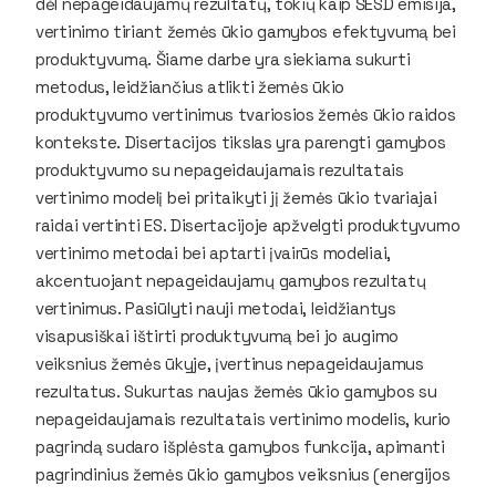
dėl nepageidaujamų rezultatų, tokių kaip ŠESD emisija,
vertinimo tiriant žemės ūkio gamybos efektyvumą bei
produktyvumą. Šiame darbe yra siekiama sukurti
metodus, leidžiančius atlikti žemės ūkio
produktyvumo vertinimus tvariosios žemės ūkio raidos
kontekste. Disertacijos tikslas yra parengti gamybos
produktyvumo su nepageidaujamais rezultatais
vertinimo modelį bei pritaikyti jį žemės ūkio tvariajai
raidai vertinti ES. Disertacijoje apžvelgti produktyvumo
vertinimo metodai bei aptarti įvairūs modeliai,
akcentuojant nepageidaujamų gamybos rezultatų
vertinimus. Pasiūlyti nauji metodai, leidžiantys
visapusiškai ištirti produktyvumą bei jo augimo
veiksnius žemės ūkyje, įvertinus nepageidaujamus
rezultatus. Sukurtas naujas žemės ūkio gamybos su
nepageidaujamais rezultatais vertinimo modelis, kurio
pagrindą sudaro išplėsta gamybos funkcija, apimanti
pagrindinius žemės ūkio gamybos veiksnius (energijos