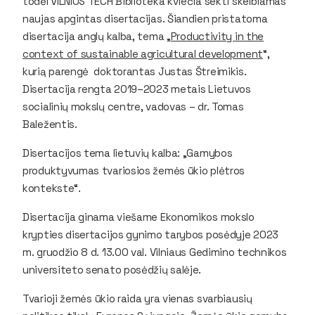
todėl VILNIUS TECH Biblioteka kviečia sekti skelbiamas
naujas apgintas disertacijas. Šiandien pristatoma
disertacija anglų kalba, tema „
Productivity in the
context of sustainable agricultural development
“,
kurią parengė doktorantas Justas Štreimikis.
Disertacija rengta 2019–2023 metais Lietuvos
socialinių mokslų centre, vadovas – dr. Tomas
Baležentis.
Disertacijos tema lietuvių kalba: „Gamybos
produktyvumas tvariosios žemės ūkio plėtros
kontekste“.
Disertacija ginama viešame Ekonomikos mokslo
krypties disertacijos gynimo tarybos posėdyje 2023
m. gruodžio 8 d. 13.00 val. Vilniaus Gedimino technikos
universiteto senato posėdžių salėje.
Tvarioji žemės ūkio raida yra vienas svarbiausių