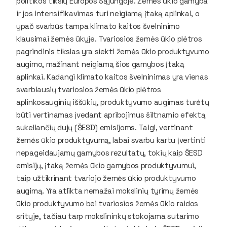
politikos tikslų Europos Sąjungoje. Žemės ūkio gamyba
ir jos intensifikavimas turi neigiamą įtaką aplinkai, o
ypač svarbūs tampa klimato kaitos švelninimo
klausimai žemės ūkyje. Tvariosios žemės ūkio plėtros
pagrindinis tikslas yra siekti žemės ūkio produktyvumo
augimo, mažinant neigiamą šios gamybos įtaką
aplinkai. Kadangi klimato kaitos švelninimas yra vienas
svarbiausių tvariosios žemės ūkio plėtros
aplinkosauginių iššūkių, produktyvumo augimas turėtų
būti vertinamas įvedant apribojimus šiltnamio efektą
sukeliančių dujų (ŠESD) emisijoms. Taigi, vertinant
žemės ūkio produktyvumą, labai svarbu kartu įvertinti
nepageidaujamų gamybos rezultatų, tokių kaip ŠESD
emisijų, įtaką žemės ūkio gamybos produktyvumui,
taip užtikrinant tvariojo žemės ūkio produktyvumo
augimą. Yra atlikta nemažai mokslinių tyrimų žemės
ūkio produktyvumo bei tvariosios žemės ūkio raidos
srityje, tačiau tarp mokslininkų stokojama sutarimo