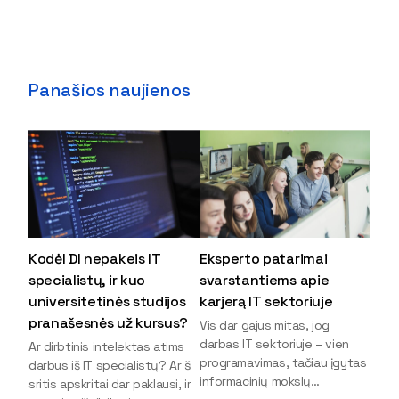
Panašios naujienos
Kodėl DI nepakeis IT
Eksperto patarimai
specialistų, ir kuo
svarstantiems apie
universitetinės studijos
karjerą IT sektoriuje
pranašesnės už kursus?
Vis dar gajus mitas, jog
darbas IT sektoriuje – vien
Ar dirbtinis intelektas atims
programavimas, tačiau įgytas
darbus iš IT specialistų? Ar ši
informacinių mokslų
sritis apskritai dar paklausi, ir