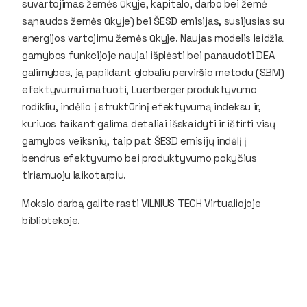
suvartojimas žemės ūkyje, kapitalo, darbo bei žemė
sąnaudos žemės ūkyje) bei ŠESD emisijas, susijusias su
energijos vartojimu žemės ūkyje. Naujas modelis leidžia
gamybos funkcijoje naujai išplėsti bei panaudoti DEA
galimybes, ją papildant globaliu perviršio metodu (SBM)
efektyvumui matuoti, Luenberger produktyvumo
rodikliu, indėlio į struktūrinį efektyvumą indeksu ir,
kuriuos taikant galima detaliai išskaidyti ir ištirti visų
gamybos veiksnių, taip pat ŠESD emisijų indėlį į
bendrus efektyvumo bei produktyvumo pokyčius
tiriamuoju laikotarpiu.
Mokslo darbą galite rasti
VILNIUS TECH Virtualiojoje
bibliotekoje
.