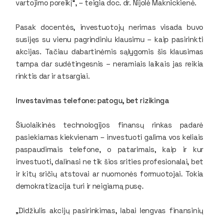
vartojimo poreikį“, – teigia doc. dr. Nijolė Maknickienė.
Pasak docentės, investuotojų nerimas visada buvo
susijęs su vienu pagrindiniu klausimu – kaip pasirinkti
akcijas. Tačiau dabartinėmis sąlygomis šis klausimas
tampa dar sudėtingesnis – neramiais laikais jas reikia
rinktis dar ir atsargiai.
Investavimas telefone: patogu, bet rizikinga
Šiuolaikinės technologijos finansų rinkas padarė
pasiekiamas kiekvienam – investuoti galima vos keliais
paspaudimais telefone, o patarimais, kaip ir kur
investuoti, dalinasi ne tik šios srities profesionalai, bet
ir kitų sričių atstovai ar nuomonės formuotojai. Tokia
demokratizacija turi ir neigiamą pusę.
„Didžiulis akcijų pasirinkimas, labai lengvas finansinių