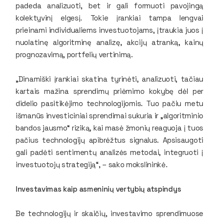
padeda analizuoti, bet ir gali formuoti pavojingą
kolektyvinį elgesį. Tokie įrankiai tampa lengvai
prieinami individualiems investuotojams, įtraukia juos į
nuolatinę algoritminę analizę, akcijų atranką, kainų
prognozavimą, portfelių vertinimą.
„Dinamiški įrankiai skatina tyrinėti, analizuoti, tačiau
kartais mažina sprendimų priėmimo kokybę dėl per
didelio pasitikėjimo technologijomis. Tuo pačiu metu
išmanūs investiciniai sprendimai sukuria ir „algoritminio
bandos jausmo“ riziką, kai masė žmonių reaguoja į tuos
pačius technologijų apibrėžtus signalus. Apsisaugoti
gali padėti sentimentų analizės metodai, integruoti į
investuotojų strategiją“, – sako mokslininkė.
Investavimas kaip asmeninių vertybių atspindys
Be technologijų ir skaičių, investavimo sprendimuose