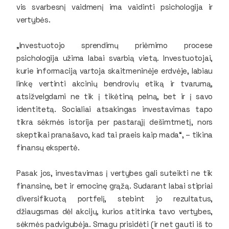
vis svarbesnį vaidmenį ima vaidinti psichologija ir
vertybės.
„Investuotojo sprendimų priėmimo procese
psichologija užima labai svarbią vietą. Investuotojai,
kurie informaciją vartoja skaitmeninėje erdvėje, labiau
linkę vertinti akcinių bendrovių etiką ir tvarumą,
atsižvelgdami ne tik į tikėtiną pelną, bet ir į savo
identitetą. Socialiai atsakingas investavimas tapo
tikra sėkmės istorija per pastarąjį dešimtmetį, nors
skeptikai pranašavo, kad tai praeis kaip mada“, – tikina
finansų ekspertė.
Pasak jos, investavimas į vertybes gali suteikti ne tik
finansinę, bet ir emocinę grąžą. Sudarant labai stipriai
diversifikuotą portfelį, stebint jo rezultatus,
džiaugsmas dėl akcijų, kurios atitinka tavo vertybes,
sėkmės padvigubėja. Smagu prisidėti (ir net gauti iš to