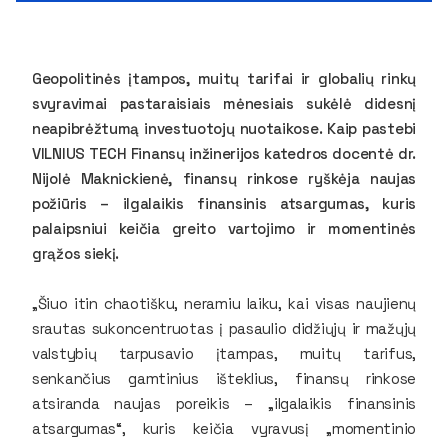
Geopolitinės įtampos, muitų tarifai ir globalių rinkų
svyravimai pastaraisiais mėnesiais sukėlė didesnį
neapibrėžtumą investuotojų nuotaikose. Kaip pastebi
VILNIUS TECH Finansų inžinerijos katedros docentė dr.
Nijolė Maknickienė, finansų rinkose ryškėja naujas
požiūris – ilgalaikis finansinis atsargumas, kuris
palaipsniui keičia greito vartojimo ir momentinės
grąžos siekį.
„Šiuo itin chaotišku, neramiu laiku, kai visas naujienų
srautas sukoncentruotas į pasaulio didžiųjų ir mažųjų
valstybių tarpusavio įtampas, muitų tarifus,
senkančius gamtinius išteklius, finansų rinkose
atsiranda naujas poreikis – „ilgalaikis finansinis
atsargumas“, kuris keičia vyravusį „momentinio