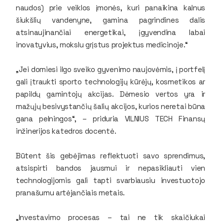
naudos) prie veiklos įmonės, kuri panaikina kalnus
šiukšlių vandenyne, gamina pagrindines dalis
atsinaujinančiai energetikai, įgyvendina labai
inovatyvius, mokslu grįstus projektus medicinoje.“
„Jei domiesi ilgo sveiko gyvenimo naujovėmis, į portfelį
gali įtraukti sporto technologijų kūrėjų, kosmetikos ar
papildų gamintojų akcijas. Dėmesio vertos yra ir
mažųjų besivystančių šalių akcijos, kurios neretai būna
gana pelningos“, – priduria VILNIUS TECH Finansų
inžinerijos katedros docentė.
Būtent šis gebėjimas reflektuoti savo sprendimus,
atsispirti bandos jausmui ir nepasikliauti vien
technologijomis gali tapti svarbiausiu investuotojo
pranašumu artėjančiais metais.
„Investavimo procesas – tai ne tik skaičiukai