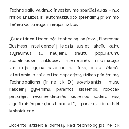
Technologijų vaidmuo investavime sparčiai auga – nuo
rinkos analizės iki automatizuoto sprendimų priėmimo.
Tačiau kartu auga ir naujos rizikos.
„Šiuolaikinės finansinės technologijos (pvz. „Bloomberg
Business Intelligence“) leidžia susieti akcijų kainų
svyravimus su naujienų srautu, populiarumu
socialiniuose tinkluose. Internetinės informacijos
vartotojai lygina save ne su rinka, o su sėkmės
istorijomis, o tai skatina nepagrįstą rizikos prisiėmimą.
Technologijoms (ir ne tik DI) skverbiantis į mūsų
kasdienį gyvenimą, paramos sistemos, robotai-
patarėjai, rekomendacinės sistemos sudaro visą
algoritminės prekybos branduolį“, – pasakoja doc. dr. N.
Maknickienė.
Docentė atkreipia dėmesį, kad technologijos ne tik