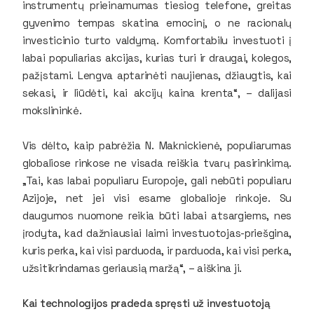
instrumentų prieinamumas tiesiog telefone, greitas
gyvenimo tempas skatina emocinį, o ne racionalų
investicinio turto valdymą. Komfortabilu investuoti į
labai populiarias akcijas, kurias turi ir draugai, kolegos,
pažįstami. Lengva aptarinėti naujienas, džiaugtis, kai
sekasi, ir liūdėti, kai akcijų kaina krenta“, – dalijasi
mokslininkė.
Vis dėlto, kaip pabrėžia N. Maknickienė, populiarumas
globaliose rinkose ne visada reiškia tvarų pasirinkimą.
„Tai, kas labai populiaru Europoje, gali nebūti populiaru
Azijoje, net jei visi esame globalioje rinkoje. Su
daugumos nuomone reikia būti labai atsargiems, nes
įrodyta, kad dažniausiai laimi investuotojas-priešgina,
kuris perka, kai visi parduoda, ir parduoda, kai visi perka,
užsitikrindamas geriausią maržą“, – aiškina ji.
Kai technologijos pradeda spręsti už investuotoją