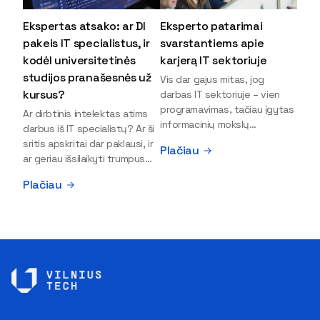
Ekspertas atsako: ar DI
Eksperto patarimai
pakeis IT specialistus, ir
svarstantiems apie
kodėl universitetinės
karjerą IT sektoriuje
studijos pranašesnės už
Vis dar gajus mitas, jog
kursus?
darbas IT sektoriuje – vien
programavimas, tačiau įgytas
Ar dirbtinis intelektas atims
informacinių mokslų
darbus iš IT specialistų? Ar ši
išsilavinimas gali atverti kur
sritis apskritai dar paklausi, ir
Plačiau
kas daugiau durų ir net
ar geriau išsilaikyti trumpus
užauginti iki vadovų. Sparčiai
kursus, ar vis tik stoti į
Plačiau
keičiantis technologijoms,
universitetą? Tokie klausimai
šiandien darbo rinkoje trūksta
dažniausiai iškyla apie
dirbtinio intelekto (DI),
informacinių technologijų
kibernetinio saugumo,
studijas svarstantiems
debesijos ekspertų,
jaunuoliams. Iš šiuos ir kitus
duomenų analitikų.
klausimus apie šio sektoriaus
Apsispręsti dėl studijų
ypatybes bei universitetinių
programos ar karjeros
studijų pranašumą pasakoja
krypties neretai trukdo
VILNIUS TECH Fundamentinių
abejonės ir nežinomybė. Kaip