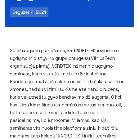
Gegužės 4, 2021
Su džiaugsmu pranešame, kad NORDTEK inžinerinio
ugdymo iniciatyvinė grupė drauge su VilniusTech
organizuoja pirmąjį NORDTEK inžinerinio ugdymo
seminarą, kuris vyks šių metų birželio 4 dieną.
Pandemijos metai išmokė mus vertinti šalia esančius
žmones, tad su viltimi laukiame ateinančio rudens,
kuris vėl atneštų gyvo bendravimo džiaugsmą. O kol
kas užbaikime šiuos akademinius metus per nuotolį,
bet drauge: susitikime, padiskutuokime ir
pasidalinkime, ko išmokome. Viliamės, kad šis
seminaras virs nuolatine platforma žinių ir patirčių
mainams tarp kolegų iš NORDTEK tinklo technikos