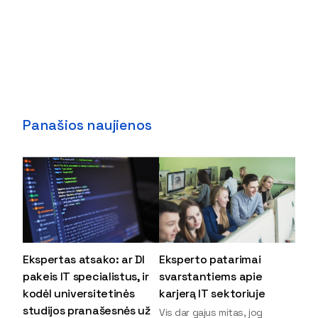
Panašios naujienos
Ekspertas atsako: ar DI
Eksperto patarimai
pakeis IT specialistus, ir
svarstantiems apie
kodėl universitetinės
karjerą IT sektoriuje
studijos pranašesnės už
Vis dar gajus mitas, jog