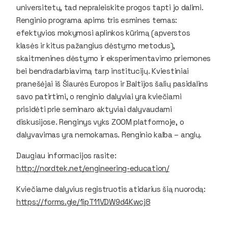
universitetų, tad nepraleiskite progos tapti jo dalimi.
Renginio programa apims tris esmines temas:
efektyvios mokymosi aplinkos kūrimą (apverstos
klasės ir kitus pažangius dėstymo metodus),
skaitmenines dėstymo ir eksperimentavimo priemones
bei bendradarbiavimą tarp institucijų. Kviestiniai
pranešėjai iš Šiaurės Europos ir Baltijos šalių pasidalins
savo patirtimi, o renginio dalyviai yra kviečiami
prisidėti prie seminaro aktyviai dalyvaudami
diskusijose. Renginys vyks ZOOM platformoje, o
dalyvavimas yra nemokamas. Renginio kalba – anglų.
Daugiau informacijos rasite:
http://nordtek.net/engineering-education/
Kviečiame dalyvius registruotis atidarius šią nuorodą:
https://forms.gle/1ipT11VDW9d4Kwcj8