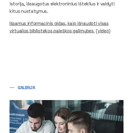
istoriją, išsaugotus elektroninius išteklius ir valdyti
kitus nustatymus.
Išsamus informacinis gidas, kaip išnaudoti visas
virtualios bibliotekos paieškos galimybes
(
video
)
GALERIJA