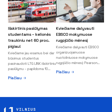
Išskirtinis pasiūlymas
Kviečiame dalyvauti
studentams – kelionės
EBSCO mokymuose
traukiniu net 60 proc.
rugpjūčio mėnesį
pigiau!
Kviečiame dalyvauti EBSCO
organizuojamuose
Kviečiame jau esamus bei dar
nuotoliniuose mokymuose
būsimus studentus
rugpjūčio mėnesį: Pearson
pasinaudoti LTG LINK išskirtiniu
Textbooks in EBSCO –
pasiūlymu – papildoma 10
Plačiau
Access, Search, and Use
proc. nuolaida kelionėms
Plačiau
Rugpjūčio 19 d. | 11:00 val. (40
traukiniu. Ši nuolaida
min.) | Registracija Explore the
sumuojasi prie studentams
collection of Pearson
įprastai suteikiamos 50 proc.
textbooks available on the
lengvatos, todėl dabar
EBSCO platform. During this
keliauti traukiniais dar labiau
session, you will learn how to
apsimoka! Bilietus kelionėms
search for e-textbooks and
nuo rugpjūčio 20 iki rugsėjo 1