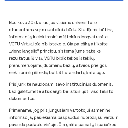
Nuo kovo 30 d. studijos visiems universiteto
studentams vyks nuotoliniu būdu. Studijoms būtiną
informaciją ir elektroninius išteklius lengvai rasite
VGTU virtualioje bibliotekoje. Čia paiešką atliksite
„vieno langelio“ principu, sistema jums pateiks
rezultatus iš visų VGTU bibliotekos išteklių,
prenumeruojamų duomenų bazių, atviros prieigos
elektroninių išteklių bei LST standartų katalogo.
Prisijunkite naudodami savo institucinius duomenis,
kad galėtumėte atsidaryti bei atsisiųsti viso teksto
dokumentus.
Primename, jog prisijungusiam vartotojui asmeninė
informacija, pasiekiama paspaudus nuorodą su vardu ir
pavarde puslapio viršuje. Čia galite pamatyti paieškos