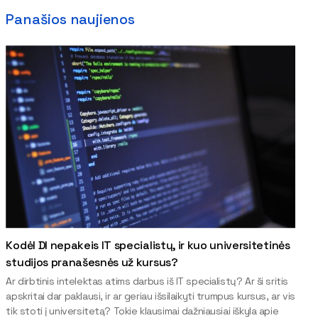
Panašios naujienos
Kodėl DI nepakeis IT specialistų, ir kuo universitetinės
studijos pranašesnės už kursus?
Ar dirbtinis intelektas atims darbus iš IT specialistų? Ar ši sritis
apskritai dar paklausi, ir ar geriau išsilaikyti trumpus kursus, ar vis
tik stoti į universitetą? Tokie klausimai dažniausiai iškyla apie