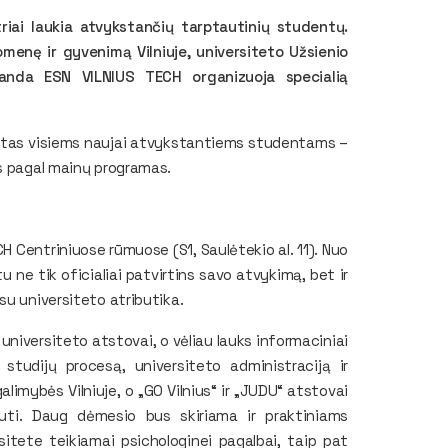
iai laukia atvykstančių tarptautinių studentų.
menę ir gyvenimą Vilniuje, universiteto Užsienio
anda ESN VILNIUS TECH organizuoja specialią
irtas visiems naujai atvykstantiems studentams –
ms pagal mainų programas.
CH Centriniuose rūmuose (S1, Saulėtekio al. 11). Nuo
u ne tik oficialiai patvirtins savo atvykimą, bet ir
su universiteto atributika.
 universiteto atstovai, o vėliau lauks informaciniai
studijų procesą, universiteto administraciją ir
alimybės Vilniuje, o „GO Vilnius“ ir „JUDU“ atstovai
uti. Daug dėmesio bus skiriama ir praktiniams
tete teikiamai psichologinei pagalbai, taip pat