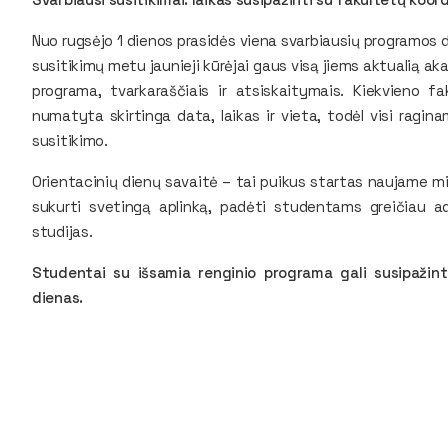
Nuo rugsėjo 1 dienos prasidės viena svarbiausių programos da
susitikimų metu jaunieji kūrėjai gaus visą jiems aktualią ak
programa, tvarkaraščiais ir atsiskaitymais. Kiekvieno f
numatyta skirtinga data, laikas ir vieta, todėl visi ragina
susitikimo.
Orientacinių dienų savaitė – tai puikus startas naujame mi
sukurti svetingą aplinką, padėti studentams greičiau ad
studijas.
Studentai su išsamia renginio programa gali susipažinti
dienas.