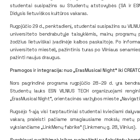
studentai susipažins su Studentų atstovybės (SA ir ESN)
Didysis lietuviškos kultūros vakaras.
Rugpjūčio 29 d., penktadienį, studentai susipažins su VILN
universiteto bendrabutyje taisyklėmis, mainų programų 
žodžius lietuviškai įvadinėje kalbos paskaitoje. Po informa
universiteto miestelį, pažintinis turas po Vilniaus senamies
pažinti naujus draugus.
Pramogos ir integracija: nuo „ErasMusical Night“ iki CREAT
Nors pagrindinė programa rugpjūčio 28–29 d. yra bendra v
Studentų lauks ESN VILNIUS TECH organizuojami renginia
„ErasMusical Night“, orientacinės varžybos mieste „Navigati
Rugsėjo 1-ąją visi tarptautiniai studentai kviečiami dalyv
vakarą praleisti pačiame smagiausiame mokslų metų pr
vyksiančiame „LinkMenų fabrike“ (Linkmenų g. 28, Vilnius).
Svarbiausi susitikimai: laikas susipažinti su fakultetų koord