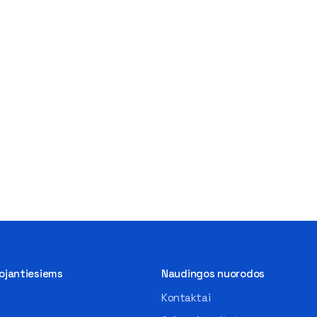
tojantiesiems
Naudingos nuorodos
Kontaktai