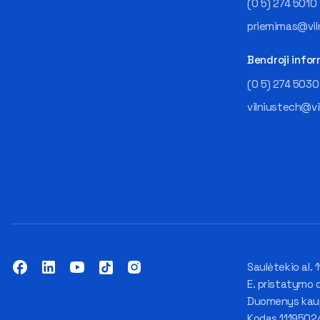
(0 5) 274 5010
priemimas@viln
Bendroji infor
(0 5) 274 5030
vilniustech@vi
Saulėtekio al. 1
E. pristatymo 
Duomenys kaupi
Kodas 1119502