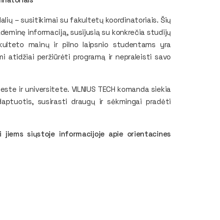
lių – susitikimai su fakultetų koordinatoriais. Šių
ademinę informaciją, susijusią su konkrečia studijų
akulteto mainų ir pilno laipsnio studentams yra
mi atidžiai peržiūrėti programą ir nepraleisti savo
este ir universitete. VILNIUS TECH komanda siekia
aptuotis, susirasti draugų ir sėkmingai pradėti
 jiems siųstoje informacijoje apie orientacines