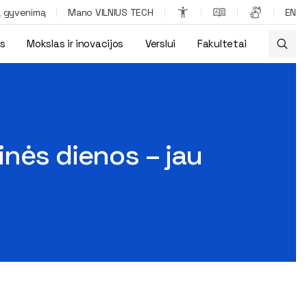
ą gyvenimą
Mano VILNIUS TECH
EN
os
Mokslas ir inovacijos
Verslui
Fakultetai
inės dienos – jau