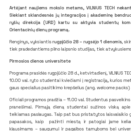
Artėjant naujiems mokslo metams, VILNIUS TECH nekantr
Siekiant sklandesnės jų integracijos į akademinę bendruo
ryšių direkcija (URD) kartu su aktyvia studentų kom
Orientacinių dienų programą.
Renginys, vyksiantis
rugpjūčio 28 – rugsėjo 1 dienomis
, sk
tiek pradedantiems pilno laipsnio studijas, tiek atvykusie
Pirmosios dienos universitete
Programa prasidės rugpjūčio 28 d., ketvirtadienį, VILNIUS TE
10.00 val. ryto studentai kviečiami į registraciją, kurios met
gaus specialius pasitikimo krepšelius (ang. welcome packs) 
Oficiali programos pradžia – 11.00 val. Studentus pasveikins
pranešimai. Pirmąją dieną studentai sužinos viską apie 
teikiamas paslaugas. Taip pat bus pristatytos laisvalaikio g
papasakos, kaip pažinti miestą ir patogiai jame kelia
klausimams – saugumui ir pagalbos tarnyboms bei universi