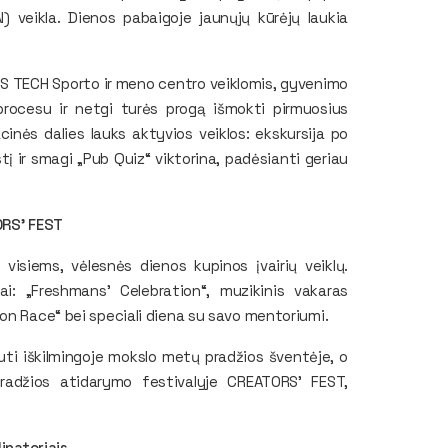
 veikla. Dienos pabaigoje jaunųjų kūrėjų laukia
IUS TECH Sporto ir meno centro veiklomis, gyvenimo
procesu ir netgi turės progą išmokti pirmuosius
cinės dalies lauks aktyvios veiklos: ekskursija po
tį ir smagi „Pub Quiz“ viktorina, padėsianti geriau
ORS' FEST
isiems, vėlesnės dienos kupinos įvairių veiklų.
i: „Freshmans' Celebration“, muzikinis vakaras
on Race“ bei speciali diena su savo mentoriumi.
auti iškilmingoje mokslo metų pradžios šventėje, o
adžios atidarymo festivalyje CREATORS' FEST,
inatoriais