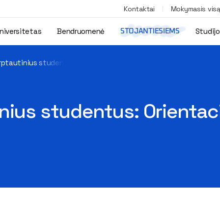
Kontaktai
Mokymasis vis
niversitetas
Bendruomenė
Studij
STOJANTIESIEMS
ptautinius studentus: Orientacinės dienos – jau prasidėjo
nius studentus: Orientac