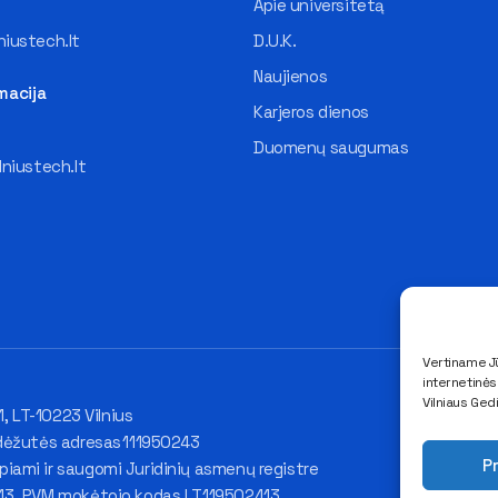
Apie universitetą
iustech.lt
D.U.K.
Naujienos
macija
Karjeros dienos
Duomenų saugumas
lniustech.lt
Vertiname Jū
internetinė
Vilniaus Ged
1, LT-10223 Vilnius
dėžutės adresas 111950243
Pr
ami ir saugomi Juridinių asmenų registre
43, PVM mokėtojo kodas LT119502413