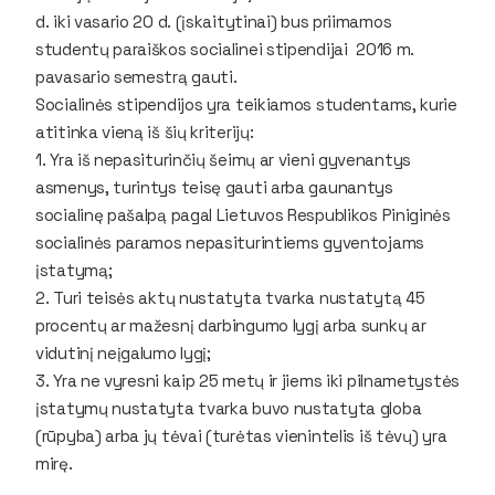
d. iki vasario 20 d. (įskaitytinai) bus priimamos
studentų paraiškos socialinei stipendijai 2016 m.
pavasario semestrą gauti.
Socialinės stipendijos yra teikiamos studentams, kurie
atitinka vieną iš šių kriterijų:
1. Yra iš nepasiturinčių šeimų ar vieni gyvenantys
asmenys, turintys teisę gauti arba gaunantys
socialinę pašalpą pagal Lietuvos Respublikos Piniginės
socialinės paramos nepasiturintiems gyventojams
įstatymą;
2. Turi teisės aktų nustatyta tvarka nustatytą 45
procentų ar mažesnį darbingumo lygį arba sunkų ar
vidutinį neįgalumo lygį;
3. Yra ne vyresni kaip 25 metų ir jiems iki pilnametystės
įstatymų nustatyta tvarka buvo nustatyta globa
(rūpyba) arba jų tėvai (turėtas vienintelis iš tėvų) yra
mirę.