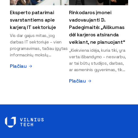
Eksperto patarimai
Rinkodaros įmonei
svarstantiems apie
vadovaujanti D.
karjerą IT sektoriuje
Padegimaitė: „Aiškumas
dėl karjeros atsiranda
Vis dar gajus mitas, jog
veikiant, ne planuojant“
darbas IT sektoriuje – vien
programavimas, tačiau įgytas
„Kiekviena idėja, kuria tiki, yra
informacinių mokslų
verta išbandymo – nesvarbu,
išsilavinimas gali atverti kur
ar tai būtų studijos, darbas,
Plačiau
kas daugiau durų ir net
ar asmeninis gyvenimas, tik
užauginti iki vadovų. Sparčiai
bandydamas naujus dalykus
Plačiau
keičiantis technologijoms,
atrandi, kas iš tiesų tau įdomu
šiandien darbo rinkoje trūksta
ir kur slypi tavo stiprybės“, –
dirbtinio intelekto (DI),
įsitikinusi skaitmeninės
kibernetinio saugumo,
rinkodaros specialistė, įmonės
debesijos ekspertų,
„Paperplanes“ vadovė Dovilė
duomenų analitikų.
Padegimaitė. Mergina tai
Apsispręsti dėl studijų
įrodo savo pavyzdžiu: VILNIUS
programos ar karjeros
TECH Verslo vadybos
krypties neretai trukdo
fakulteto alumnė į dabartinę