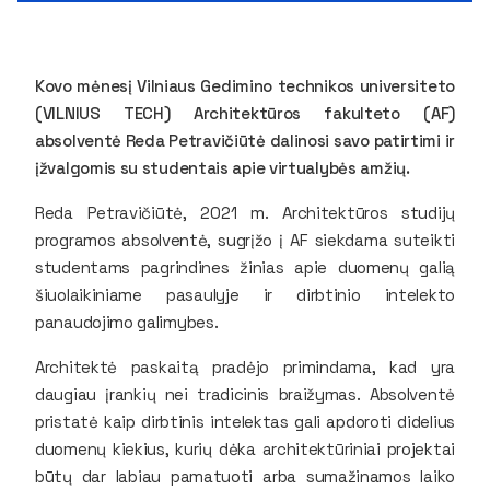
Kovo mėnesį Vilniaus Gedimino technikos universiteto
(VILNIUS TECH) Architektūros fakulteto (AF)
absolventė Reda Petravičiūtė dalinosi savo patirtimi ir
įžvalgomis su studentais apie virtualybės amžių.
Reda Petravičiūtė, 2021 m. Architektūros studijų
programos absolventė, sugrįžo į AF siekdama suteikti
studentams pagrindines žinias apie duomenų galią
šiuolaikiniame pasaulyje ir dirbtinio intelekto
panaudojimo galimybes.
Architektė paskaitą pradėjo primindama, kad yra
daugiau įrankių nei tradicinis braižymas. Absolventė
pristatė kaip dirbtinis intelektas gali apdoroti didelius
duomenų kiekius, kurių dėka architektūriniai projektai
būtų dar labiau pamatuoti arba sumažinamos laiko