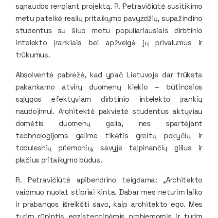
sąnaudos rengiant projektą. R. Petravičiūtė susitikimo
metu pateikė realių pritaikymo pavyzdžių, supažindino
studentus su šiuo metu populiariausiais dirbtinio
intelekto įrankiais bei apžvelgė jų privalumus ir
trūkumus.
Absolventė pabrėžė, kad ypač Lietuvoje dar trūksta
pakankamo atvirų duomenų kiekio – būtinosios
sąlygos efektyviam dirbtinio intelekto įrankių
naudojimui. Architektė pakvietė studentus aktyviau
domėtis duomenų galia, nes spartėjant
technologijoms galime tikėtis greitų pokyčių ir
tobulesnių priemonių, savyje talpinančių gilius ir
plačius pritaikymo būdus.
R. Petravičiūtė apibendrino teigdama: „Architekto
vaidmuo nuolat stipriai kinta. Dabar mes neturim laiko
ir prabangos išreikšti savo, kaip architekto ego. Mes
turim rūpintis egzistencinėmis problemomis ir turim