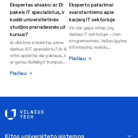
Ekspertas atsako: ar DI
Eksperto patarimai
pakeis IT specialistus, ir
svarstantiems apie
kodėl universitetinės
karjerą IT sektoriuje
studijos pranašesnės už
Vis dar gajus mitas, jog
kursus?
darbas IT sektoriuje – vien
programavimas, tačiau įgytas
Ar dirbtinis intelektas atims
informacinių mokslų
darbus iš IT specialistų? Ar ši
išsilavinimas gali atverti kur
sritis apskritai dar paklausi, ir
Plačiau
kas daugiau durų ir net
ar geriau išsilaikyti trumpus
užauginti iki vadovų. Sparčiai
kursus, ar vis tik stoti į
Plačiau
keičiantis technologijoms,
universitetą? Tokie klausimai
šiandien darbo rinkoje trūksta
dažniausiai iškyla apie
dirbtinio intelekto (DI),
informacinių technologijų
kibernetinio saugumo,
studijas svarstantiems
debesijos ekspertų,
jaunuoliams. Iš šiuos ir kitus
duomenų analitikų.
klausimus apie šio sektoriaus
Apsispręsti dėl studijų
ypatybes bei universitetinių
programos ar karjeros
studijų pranašumą pasakoja
krypties neretai trukdo
VILNIUS TECH Fundamentinių
abejonės ir nežinomybė. Kaip
mokslų fakulteto lektorius ir
Kitos universiteto sistemos
tik šiuo metu svarstantiems,