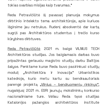
tokias svarbias misijas kaip tvarumas.“
Reda Petravičiūtė šį pavasarį planuoja mokymus
dirbtinio intelekto tema architektūroje, apie kuriuos
išgirsime jau netrukus. Rudenį absolventė dar kartą
sugrįš pas Architektūros studentus į trečio kurso
kūrybines dirbtuves.
Reda Petravičiūtė
2021 m. baigė VILNIUS TECH
Architektūros studijas. Jos baigiamasis darbas buvo
pripažintas geriausiu magistro studijų darbu Baltijos
šalyse. Penktame kurse Reda buvo pasirinkusi studijų
modulį „Architektūra ir inovacija“ Urbanistikos
katedroje, kurio metu kartu su bendraautoriais
parengė projektą
„Vilnius – bendruomenių rinkinys“
,
nugalėjusį 2021 m. ESRI jaunųjų mokslininkų konkurso
nacionaliniame ture. Vėliau Reda tęsė studijas
Katalonijos pažangios architektūros institute