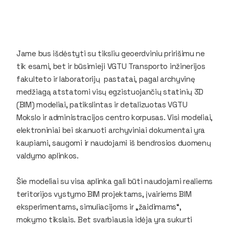
Jame bus išdėstyti su tiksliu geoerdviniu pririšimu ne
tik esami, bet ir būsimieji VGTU Transporto inžinerijos
fakulteto ir laboratorijų pastatai, pagal archyvinę
medžiagą atstatomi visų egzistuojančių statinių 3D
(BIM) modeliai, patikslintas ir detalizuotas VGTU
Mokslo ir administracijos centro korpusas. Visi modeliai,
elektroniniai bei skanuoti archyviniai dokumentai yra
kaupiami, saugomi ir naudojami iš bendrosios duomenų
valdymo aplinkos.
Šie modeliai su visa aplinka gali būti naudojami realiems
teritorijos vystymo BIM projektams, įvairiems BIM
eksperimentams, simuliacijoms ir „žaidimams“,
mokymo tikslais. Bet svarbiausia idėja yra sukurti