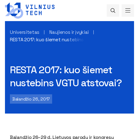
Universitetas
Naujienos ir įvykiai
RESTA 2017: kuo šiemet nustebins VGTU atstovai?
RESTA 2017: kuo šiemet
nustebins VGTU atstovai?
Balandžio 26, 2017
Balandžio 26–29 d. Lietuvos parodų ir kongresų