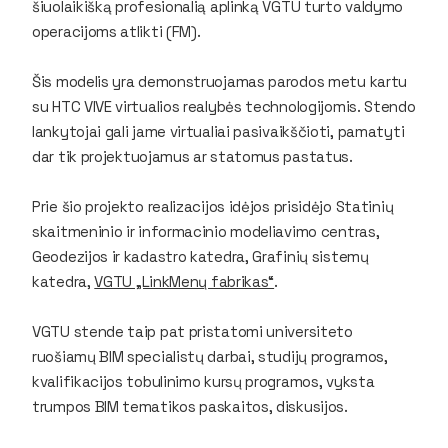
šiuolaikišką profesionalią aplinką VGTU turto valdymo
operacijoms atlikti (FM).
Šis modelis yra demonstruojamas parodos metu kartu
su HTC VIVE virtualios realybės technologijomis. Stendo
lankytojai gali jame virtualiai pasivaikščioti, pamatyti
dar tik projektuojamus ar statomus pastatus.
Prie šio projekto realizacijos idėjos prisidėjo Statinių
skaitmeninio ir informacinio modeliavimo centras,
Geodezijos ir kadastro katedra, Grafinių sistemų
katedra,
VGTU „LinkMenų fabrikas“
.
VGTU stende taip pat pristatomi universiteto
ruošiamų BIM specialistų darbai, studijų programos,
kvalifikacijos tobulinimo kursų programos, vyksta
trumpos BIM tematikos paskaitos, diskusijos.