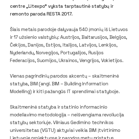
centre „Litexpo“ vyksta tarptautinė statybų ir
remonto paroda RESTA 2017.
Šiais metais parodoje dalyvauja 540 įmonių iš Lietuvos
ir 17 užsienio valstybių: Austrijos, Baltarusijos, Belgijos,
Čekijos, Danijos, Estijos, Italijos, Latvijos, Lenkijos,
Nyderlandų, Norvegijos, Portugalijos, Rusijos
Federacijos, Suomijos, Ukrainos, Vengrijos, Vokietijos.
Vienas pagrindinių parodos akcentų – skaitmeninė
statyba, BIM (angl. BIM – Building Information
Modelling) ir kiti pažangūs IT sprendimai statyboje.
Skaitmeninė statyba ir statinio informacinio
modeliavimo metodologija – neišvengiama revoliucija
statybų sektoriuje. Vilniaus Gedimino technikos
universitetas (VGTU) aktyviai veikia BIM įtvirtinimo
Lietuvoje projektuose ir parodos metu pristatys