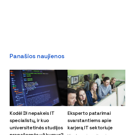
Panašios naujienos
Kodėl DI nepakeis IT
Eksperto patarimai
specialistų, ir kuo
svarstantiems apie
universitetinės studijos
karjerą IT sektoriuje
pranašesnės už kursus?