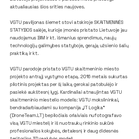
aktualiausias šios srities naujoves.
VGTU paviljonas šiemet stovi atskiroje SKAITMENINĖS
STATYBOS salėje, kurioje įmonės pristato Lietuvoje jau
naudojamus BIM ir kt. išmanius sprendimus, naujų
technologijų galimybes statyboje, gerąją užsienio šalių
praktiką ir kt.
VGTU parodoje pristato VGTU skaitmeninio miesto
projekto antrąjį vystymo etapą. 2016 metais sukurtas
pilotinis projektas per šį laiką gerokai patobulėjo ir
pasiekė aukštesnį lygį. Kardinaliai atnaujintas VGTU
skaitmeninio miestelio modelis: VGTU mokslininkai,
bendradarbiaudami su kompanija „IT Logika“
(DroneTeam.LT) bepiločiais orlaiviais nufotografavo
visą VGTU miestelį ir iš nuotraukų rinkinio sukūrė
profesionalios kokybės, detalesnį ir daug didesnės
teritorijos 3D realybės modelį.