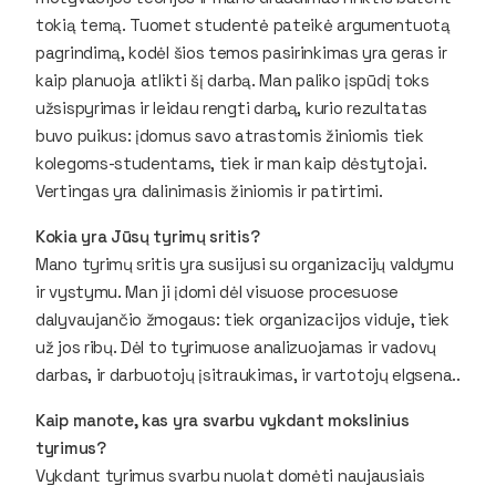
tokią temą. Tuomet studentė pateikė argumentuotą
pagrindimą, kodėl šios temos pasirinkimas yra geras ir
kaip planuoja atlikti šį darbą. Man paliko įspūdį toks
užsispyrimas ir leidau rengti darbą, kurio rezultatas
buvo puikus: įdomus savo atrastomis žiniomis tiek
kolegoms-studentams, tiek ir man kaip dėstytojai.
Vertingas yra dalinimasis žiniomis ir patirtimi.
Kokia yra Jūsų tyrimų sritis?
Mano tyrimų sritis yra susijusi su organizacijų valdymu
ir vystymu. Man ji įdomi dėl visuose procesuose
dalyvaujančio žmogaus: tiek organizacijos viduje, tiek
už jos ribų. Dėl to tyrimuose analizuojamas ir vadovų
darbas, ir darbuotojų įsitraukimas, ir vartotojų elgsena..
Kaip manote, kas yra svarbu vykdant mokslinius
tyrimus?
Vykdant tyrimus svarbu nuolat domėti naujausiais