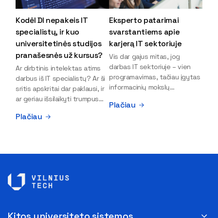
Kodėl DI nepakeis IT
Eksperto patarimai
specialistų, ir kuo
svarstantiems apie
universitetinės studijos
karjerą IT sektoriuje
pranašesnės už kursus?
Vis dar gajus mitas, jog
darbas IT sektoriuje – vien
Ar dirbtinis intelektas atims
programavimas, tačiau įgytas
darbus iš IT specialistų? Ar ši
informacinių mokslų
sritis apskritai dar paklausi, ir
išsilavinimas gali atverti kur
ar geriau išsilaikyti trumpus
Plačiau
kas daugiau durų ir net
kursus, ar vis tik stoti į
Plačiau
užauginti iki vadovų. Sparčiai
universitetą? Tokie klausimai
keičiantis technologijoms,
dažniausiai iškyla apie
šiandien darbo rinkoje trūksta
informacinių technologijų
dirbtinio intelekto (DI),
studijas svarstantiems
kibernetinio saugumo,
jaunuoliams. Iš šiuos ir kitus
debesijos ekspertų,
klausimus apie šio sektoriaus
duomenų analitikų.
ypatybes bei universitetinių
Apsispręsti dėl studijų
studijų pranašumą pasakoja
programos ar karjeros
VILNIUS TECH Fundamentinių
krypties neretai trukdo
mokslų fakulteto lektorius ir
Kitos universiteto sistemos