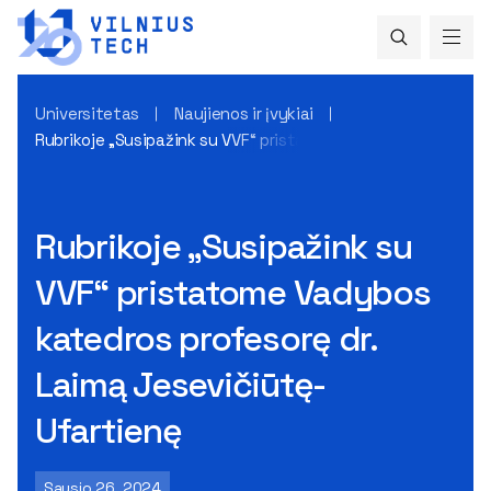
Universitetas
Naujienos ir įvykiai
Rubrikoje „Susipažink su VVF“ pristatome Vadybos katedros
Rubrikoje „Susipažink su
VVF“ pristatome Vadybos
katedros profesorę dr.
Laimą Jesevičiūtę-
Ufartienę
Sausio 26, 2024