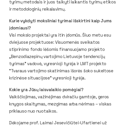
tyrimų metodais ir juos taikyti laikantis tyrimų etikos
ir metodologinių reikalavimų.
Kurie vykdyti moksliniai tyrimai išskirtini kaip Jums
įdomiausi?
Visi mokslo projektai yra itin įdomūs. Šiuo metu esu
dviejuose projektuose: Visuomenės sveikatos
stiprinimo fondo lėšomis finansuojamo projekto
„Benzodiazepinų vartojimo Lietuvoje tendencijų
tyrimas” vadovė, vyresnioji tyrėja ir LMT projekto
"Tvaraus vartojimo skatinimas išorės šoko sukeltose
krizinėse situacijose" vyresnioji tyrėja.
Kokie yra Jūsų laisvalaikio pomėgiai?
Vaikščiojimas, važinėjimas dviračiu gamtoje, geros
knygos skaitymas, mezgimas arba nėrimas – viskas
priklauso nuo nuotaikos.
Dėkojame prof. Laimai Jesevičiūtei-Ufartienei už