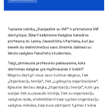
Tęsiame rubriką „Susipažink su VVF“ ir pristatome VVF
dėstytojus. Šįkart kalbinome Vadybos katedros
profesorę dr. Laimą Jesevičiūtę-Ufartienę, kuri jau
beveik du dešimtmečius savo žiniomis dalinasi su
Verslo vadybos fakulteto studentais.
Taigi, pirmiausia profesorės paklausėme, koks
dėstomas dalykas yra mylimiausias ir kodėl?
Mėgstu dėstyti visus savo turimus dalykus, tiek
„Organizacijų teorija“, tiek „Lyderystę organizacijose“.
Ilgiausiai dėstau dalyką „Organizacijų teorija“, kuris yra
susijęs tiek su pasaulio istorija, tiek su organizacijų
vadybos raida, atskleidžianti kaip vystėsi organizacijų
vadybos mokslas, kaip buvo plėtojami tyrimai ir kokia