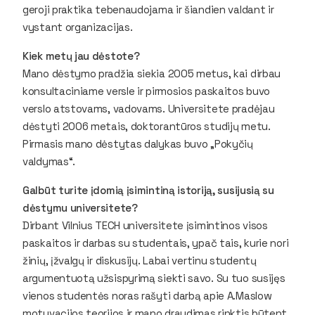
geroji praktika tebenaudojama ir šiandien valdant ir
vystant organizacijas.
Kiek metų jau dėstote?
Mano dėstymo pradžia siekia 2005 metus, kai dirbau
konsultaciniame versle ir pirmosios paskaitos buvo
verslo atstovams, vadovams. Universitete pradėjau
dėstyti 2006 metais, doktorantūros studijų metu.
Pirmasis mano dėstytas dalykas buvo „Pokyčių
valdymas“.
Galbūt turite įdomią įsimintiną istoriją, susijusią su
dėstymu universitete?
Dirbant Vilnius TECH universitete įsimintinos visos
paskaitos ir darbas su studentais, ypač tais, kurie nori
žinių, įžvalgų ir diskusijų. Labai vertinu studentų
argumentuotą užsispyrimą siekti savo. Su tuo susijęs
vienos studentės noras rašyti darbą apie A.Maslow
motyvacijos teorijos ir mano draudimas rinktis būtent