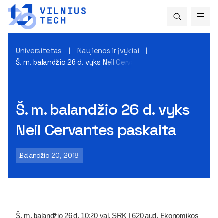
Universitetas
Naujienos ir įvykiai
Š. m. balandžio 26 d. vyks Neil Cervantes paskaita
Š. m. balandžio 26 d. vyks
Neil Cervantes paskaita
Balandžio 20, 2018
Š. m. balandžio 26 d. 10:20 val. SRK I 620 aud. Ekonomikos