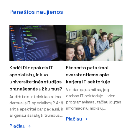
Panašios naujienos
Kodėl DI nepakeis IT
Eksperto patarimai
specialistų, ir kuo
svarstantiems apie
universitetinės studijos
karjerą IT sektoriuje
pranašesnės už kursus?
Vis dar gajus mitas, jog
darbas IT sektoriuje – vien
Ar dirbtinis intelektas atims
programavimas, tačiau įgytas
darbus iš IT specialistų? Ar ši
informacinių mokslų
sritis apskritai dar paklausi, ir
išsilavinimas gali atverti kur
ar geriau išsilaikyti trumpus
Plačiau
kas daugiau durų ir net
kursus, ar vis tik stoti į
Plačiau
užauginti iki vadovų. Sparčiai
universitetą? Tokie klausimai