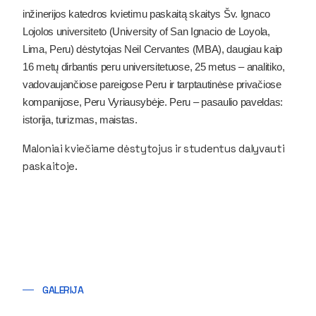
inžinerijos katedros kvietimu paskaitą skaitys Šv. Ignaco
Lojolos universiteto (University of San Ignacio de Loyola,
Lima, Peru) dėstytojas Neil Cervantes (MBA), daugiau kaip
16 metų dirbantis peru universitetuose, 25 metus – analitiko,
vadovaujančiose pareigose Peru ir tarptautinėse privačiose
kompanijose, Peru Vyriausybėje. Peru – pasaulio paveldas:
istorija, turizmas, maistas.
Maloniai kviečiame dėstytojus ir studentus dalyvauti
paskaitoje.
GALERIJA