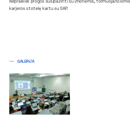
Nepraleisk progos susipažinti su įmonėmis, formuojančiomis t
karjeros stotelę kartu su SAP.
GALERIJA