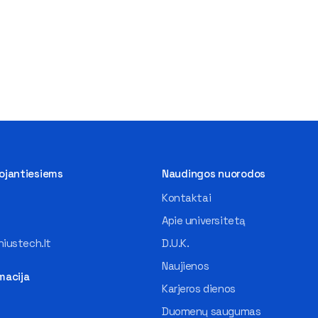
tojantiesiems
Naudingos nuorodos
Kontaktai
Apie universitetą
iustech.lt
D.U.K.
Naujienos
macija
Karjeros dienos
Duomenų saugumas