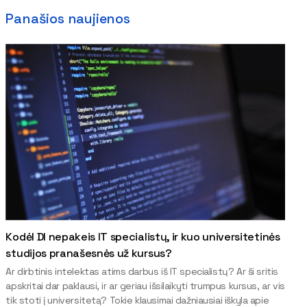
Panašios naujienos
Kodėl DI nepakeis IT specialistų, ir kuo universitetinės
studijos pranašesnės už kursus?
Ar dirbtinis intelektas atims darbus iš IT specialistų? Ar ši sritis
apskritai dar paklausi, ir ar geriau išsilaikyti trumpus kursus, ar vis
tik stoti į universitetą? Tokie klausimai dažniausiai iškyla apie