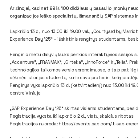
Ar žinojai, kad net 99 iš 100 didžiausių pasaulio įmonių nau
organizacijos ieško specialistų, išmanančių SAP sistemas ir 
Lapkričio 13 d., nuo 13.00 iki 19.00 val., „Courtyard by Marri
Experience Day ‘25“ – išskirtinis renginys studentams, besi
Renginio metu dalyvių lauks penkios interaktyvios sesijos su
„Accenture“, „FRANMAX“, „Girteka“, „InnoForce“ ir „Telia“. P
technologijos taikomos verslo sprendimuose, o taip pat išgi
sėkmės istorijas studentų, kurie savo profesinį kelią pradėj
Renginys vyks lapkričio 13 d. (ketvirtadienį) nuo 13.00 iki 19
centre Vilniuje.
„SAP Experience Day ‘25“ skirtas visiems studentams, besido
Registracija vyksta iki lapkričio 2 d., vietų skaičius ribotas.
Registracijos nuoroda:
https://events.sap.com/lt-sap-exp