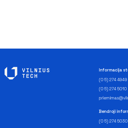
Informacija s
(0 5) 274 4949
(0 5) 274 5010
priemimas@viln
Bendroji infor
(0 5) 274 5030