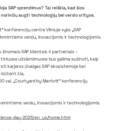
doja SAP sprendimus? Tai reiškia, kad šios
norinčių augti technologijų bei verslo srityse.
ott“ konferencijų centre Vilniuje vyks „SAP
domintiems verslu, inovacijomis ir technologijomis.
 žinomais SAP klientais ir partneriais –
raktiniuose užsiėmimuose bus galima sužinoti, kaip
rsti karjeros įžvalgas SAP ekosistemoje bei
o būtent čia.
.00 val. „Courtyard by Marriott“ konferencijų
mintiems verslu, inovacijomis ir technologijomis.
erience-day-2025/en_us/home.html