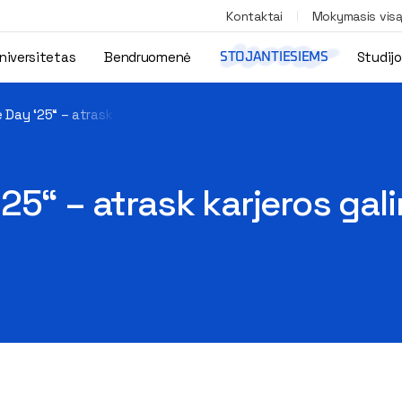
Kontaktai
Mokymasis vis
niversitetas
Bendruomenė
Studij
STOJANTIESIEMS
 Day ‘25“ – atrask karjeros galimybes technologijų pasaulyje
25“ – atrask karjeros ga