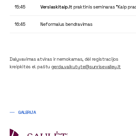
15:45
Verslaskitaip.lt
praktinis seminaras "Kaip prad
16:45
Neformalus bendravimas
Dalyvavimas atviras ir nemokamas, dėl registracijos
kreipkitės el. paštu
gerda.vaikutyte@sunrisevalley.lt
GALERIJA