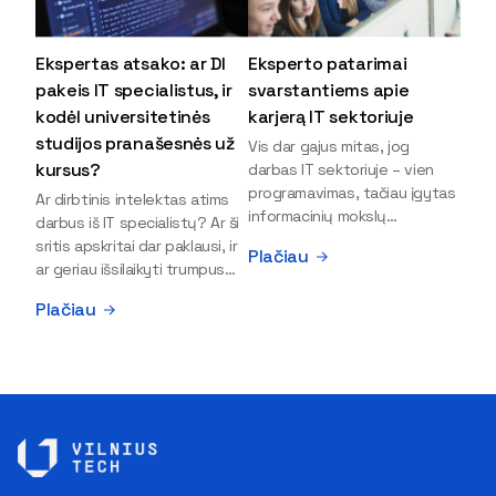
Ekspertas atsako: ar DI
Eksperto patarimai
pakeis IT specialistus, ir
svarstantiems apie
kodėl universitetinės
karjerą IT sektoriuje
studijos pranašesnės už
Vis dar gajus mitas, jog
kursus?
darbas IT sektoriuje – vien
programavimas, tačiau įgytas
Ar dirbtinis intelektas atims
informacinių mokslų
darbus iš IT specialistų? Ar ši
išsilavinimas gali atverti kur
sritis apskritai dar paklausi, ir
Plačiau
kas daugiau durų ir net
ar geriau išsilaikyti trumpus
užauginti iki vadovų. Sparčiai
kursus, ar vis tik stoti į
Plačiau
keičiantis technologijoms,
universitetą? Tokie klausimai
šiandien darbo rinkoje trūksta
dažniausiai iškyla apie
dirbtinio intelekto (DI),
informacinių technologijų
kibernetinio saugumo,
studijas svarstantiems
debesijos ekspertų,
jaunuoliams. Iš šiuos ir kitus
duomenų analitikų.
klausimus apie šio sektoriaus
Apsispręsti dėl studijų
ypatybes bei universitetinių
programos ar karjeros
studijų pranašumą pasakoja
krypties neretai trukdo