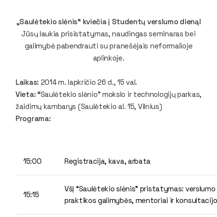
„
Saulėtekio slėnis“ kviečia į Studentų verslumo dieną
!
Jūsų laukia prisistatymas, naudingas seminaras bei
galimybė pabendrauti su pranešėjais neformalioje
aplinkoje.
Laikas:
2014 m. lapkričio 26 d., 15 val.
Vieta: “
Saulėtekio slėnio” mokslo ir technologijų parkas,
žaidimų kambarys (Saulėtekio al. 15, Vilnius)
Programa:
15:00
Registracija, kava, arbata
VšĮ “Saulėtekio slėnis” pristatymas: verslumo
15:15
praktikos galimybės, mentoriai ir konsultacij