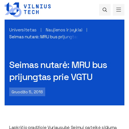
Universitetas
Naujienos ir įvykiai
Seimas nutarė: MRU bus prijungtas prie VGTU
Seimas nutarė: MRU bus
prijungtas prie VGTU
Gruodžio 5, 2018
Lapkričio pradžioje Vyriausybė Seimui pateikė siūlymą