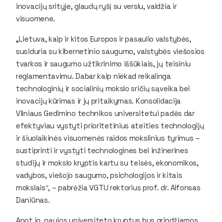
inovacijų srityje, glaudų ryšį su verslu, valdžia ir
visuomene.
„Lietuva, kaip ir kitos Europos ir pasaulio valstybės,
susiduria su kibernetinio saugumo, valstybės viešosios
tvarkos ir saugumo užtikrinimo iššūkiais, jų teisiniu
reglamentavimu. Dabar kaip niekad reikalinga
technologinių ir socialinių mokslo sričių sąveika bei
inovacijų kūrimas ir jų pritaikymas. Konsolidacija
Vilniaus Gedimino technikos universitetui padės dar
efektyviau vystyti prioritetinius ateities technologijų
ir šiuolaikinės visuomenės raidos mokslinius tyrimus –
sustiprinti ir vystyti technologines bei inžinerines
studijų ir mokslo kryptis kartu su teisės, ekonomikos,
vadybos, viešojo saugumo, psichologijos ir kitais
mokslais
, – pabrėžia VGTU rektorius prof. dr. Alfonsas
“
Daniūnas.
Anot jo, naujos universiteto kryptys bus grindžiamos