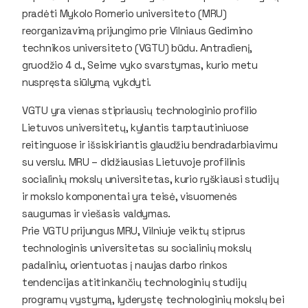
pradėti Mykolo Romerio universiteto (MRU)
reorganizavimą prijungimo prie Vilniaus Gedimino
technikos universiteto (VGTU) būdu. Antradienį,
gruodžio 4 d., Seime vyko svarstymas, kurio metu
nuspręsta siūlymą vykdyti.
VGTU yra vienas stipriausių technologinio profilio
Lietuvos universitetų, kylantis tarptautiniuose
reitinguose ir išsiskiriantis glaudžiu bendradarbiavimu
su verslu. MRU – didžiausias Lietuvoje profilinis
socialinių mokslų universitetas, kurio ryškiausi studijų
ir mokslo komponentai yra teisė, visuomenės
saugumas ir viešasis valdymas.
Prie VGTU prijungus MRU, Vilniuje veiktų stiprus
technologinis universitetas su socialinių mokslų
padaliniu, orientuotas į naujas darbo rinkos
tendencijas atitinkančių technologinių studijų
programų vystymą, lyderystę technologinių mokslų bei