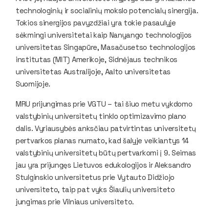
technologinių ir socialinių mokslo potencialų sinergija.
Tokios sinergijos pavyzdžiai yra tokie pasaulyje
sėkmingi universitetai kaip Nanyango technologijos
universitetas Singapūre, Masačusetso technologijos
institutas (MIT) Amerikoje, Sidnėjaus technikos
universitetas Australijoje, Aalto universitetas
Suomijoje.
MRU prijungimas prie VGTU – tai šiuo metu vykdomo
valstybinių universitetų tinklo optimizavimo plano
dalis. Vyriausybės anksčiau patvirtintas universitetų
pertvarkos planas numato, kad šalyje veikiantys 14
valstybinių universitetų būtų pertvarkomi į 9. Seimas
jau yra prijungęs Lietuvos edukologijos ir Aleksandro
Stulginskio universitetus prie Vytauto Didžiojo
universiteto, taip pat vyks Šiaulių universiteto
jungimas prie Vilniaus universiteto.