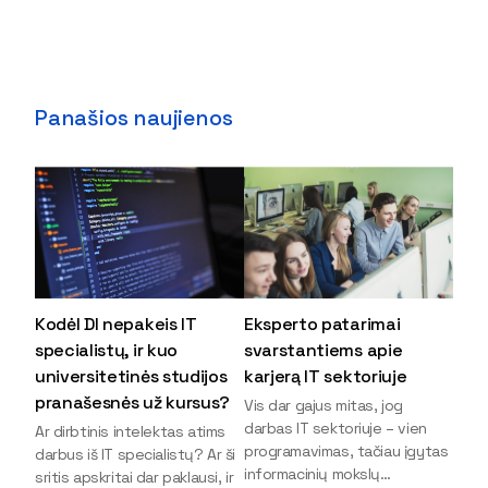
Panašios naujienos
Kodėl DI nepakeis IT
Eksperto patarimai
specialistų, ir kuo
svarstantiems apie
universitetinės studijos
karjerą IT sektoriuje
pranašesnės už kursus?
Vis dar gajus mitas, jog
darbas IT sektoriuje – vien
Ar dirbtinis intelektas atims
programavimas, tačiau įgytas
darbus iš IT specialistų? Ar ši
informacinių mokslų
sritis apskritai dar paklausi, ir