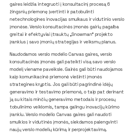
gaires leidžia integruoti į konsultacinį procesą 6
žingsnių priemonę įvertinti ir patobulinti
netechnologines inovacijas smulkaus ir vidutinio verslo
įmonėse. Verslo konsultacinės įmonės gairių pagalba
greitai ir efektyviai įtrauktų „Snowman“ projekto
įrankius į savo įmonių strategijas ir veiksmų planus.
Naudodamos verslo modelio Canvas gaires, verslo
konsultacinės įmonės gali pateikti visą savo verslo
modelį viename paveiksle. Gairės gali būti naudojamos
kaip komunikacinė priemonė viešinti įmonės
strategines kryptis. Jos gali būti pagrindinė idėjų
generavimo ir testavimo priemonė, o taip pat derinant
ją su kitais minčių generavimo metodais ir procesų
tobulinimo veiklomis, tampa galingu inovacijų kūrimo
įrankiu. Verslo modelio Canvas gaires gali naudoti
smulkios ir vidutinės įmonės, siekdamos palengvinti
naujų verslo modelių kūrimą ir perprojektavimą.