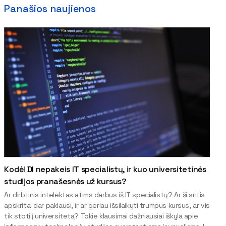
Panašios naujienos
Kodėl DI nepakeis IT specialistų, ir kuo universitetinės
studijos pranašesnės už kursus?
Ar dirbtinis intelektas atims darbus iš IT specialistų? Ar ši sritis
apskritai dar paklausi, ir ar geriau išsilaikyti trumpus kursus, ar vis
tik stoti į universitetą? Tokie klausimai dažniausiai iškyla apie