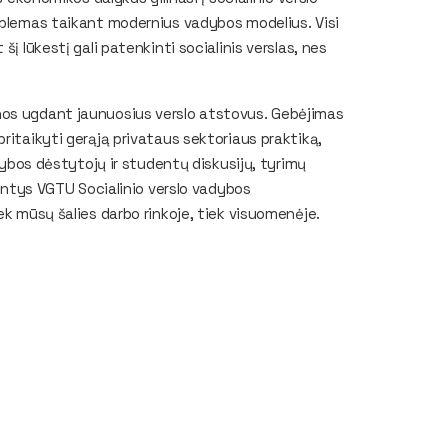
roblemas taikant modernius vadybos modelius. Visi
į lūkestį gali patenkinti socialinis verslas, nes
nos ugdant jaunuosius verslo atstovus. Gebėjimas
ritaikyti gerąją privataus sektoriaus praktiką,
adybos dėstytojų ir studentų diskusijų, tyrimų
iantys VGTU Socialinio verslo vadybos
ek mūsų šalies darbo rinkoje, tiek visuomenėje.