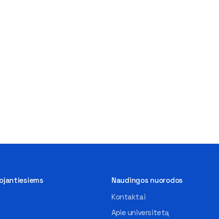
tojantiesiems
Naudingos nuorodos
Kontaktai
Apie universitetą