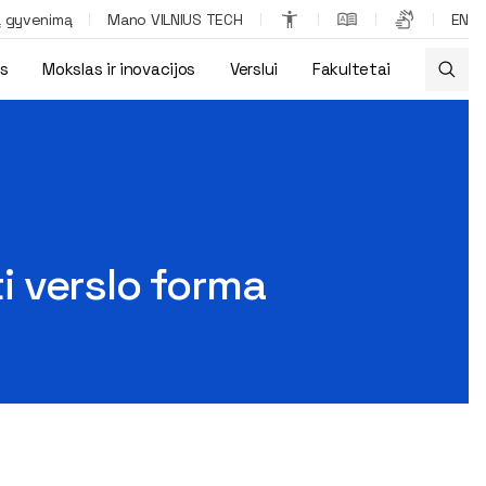
ą gyvenimą
Mano VILNIUS TECH
EN
os
Mokslas ir inovacijos
Verslui
Fakultetai
ti verslo forma