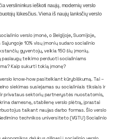
čia verslininkus ieškoti naujų, modernių verslo
darbuotojų lūkesčius. Viena iš naujų lanksčių verslo
cialinio verslo įmonė, o Belgijoje, Suomijoje,
os Sąjungoje 10% visų įmonių sudaro socialinio
kstančių gyventojų, veikia 150 šių įmonių
.
ų paslaugų teikimo perduoti socialiniams
forma? Kaip sukurti tokią įmonę?
 verslo
know-how
pasitelkiant kūrybiškumą.
T
ai –
lno siekimas susiejamas su socialiniais tikslais ir
o ir privataus sektorių partnerystės nuostatomis,
krina darnesnę, stabilenę verslo plėtrą, įprastai
buotojus taikant naujas darbo formas. Šio verslo
Gedimino technikos universiteto (VGTU) Socialinio
s ekonomikos dalykus gilinasi į socialinio verslo