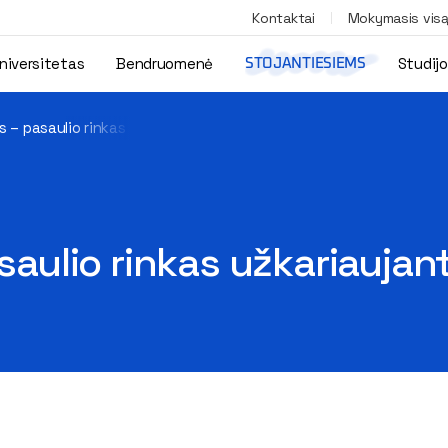
Kontaktai
Mokymasis vis
niversitetas
Bendruomenė
Studij
STOJANTIESIEMS
as – pasaulio rinkas užkariaujanti verslo forma
asaulio rinkas užkariaujan