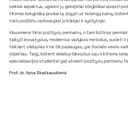
veiklos aspektus, ugdomi jų gebėjimai kūrybiškai spręsti p
tikimės kokybišką produktą įsigyti už teisingą kainą, būtent š
tokiu požiūriu vadovaujasi jo kūrėjai ir vystytojai.
Visuomenė tikisi pozityvių permainų, o tam būtinos permai
taikyti inovatyvius, modernius vadybos metodus, susieti ir p
teikiant viešąsias ir ne tik paslaugas, yra Socialio verslo v
objektas. Taigi, būtent didelius lūkesčius sau ir kitiems kel
specializacijos studentai gali atnešti pozityvių permainų ti
Prof. dr. Ilona Skačkauskienė