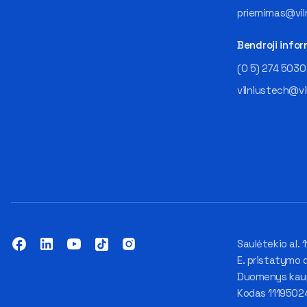
priemimas@viln
Bendroji infor
(0 5) 274 5030
vilniustech@vi
Saulėtekio al. 1
E. pristatymo 
Duomenys kaupi
Kodas 1119502