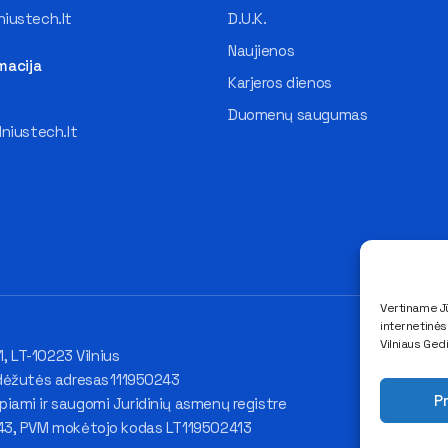
iustech.lt
D.U.K.
Naujienos
macija
Karjeros dienos
Duomenų saugumas
lniustech.lt
Vertiname Jū
internetinė
Vilniaus Ged
1, LT-10223 Vilnius
dėžutės adresas 111950243
Pr
ami ir saugomi Juridinių asmenų registre
43, PVM mokėtojo kodas LT119502413