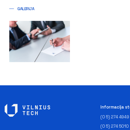
GALERIJA
Informacija s
(0 5) 274 4949
(0 5) 274 5010