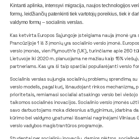
Kintanti aplinka, intensyvi migracija, naujos technologijos ver
formų, leidžiančių patenkinti tiek vartotojų poreikius, tiek ir 
valdymo formų – socialinis verslas.
Kas ketvirta Europos Sąjungoje įsteigiama nauja įmonė yra so
Prancūzijoje
1 iš 3 įmonių yra socialinio verslo įmonė. Europ
verslo įmonės,
vien Plymouth’e (UK), turinčiame apie 260 tū
Lietuvoje iki 2020 m. planuojama ne mažiau kaip 15% viešųj
partneriams. Kas yra ši taip sparčiai populiarėjanti verslo 
Socialinis verslas sujungia socialinių problemų sprendimą su
verslo modelis, pagal kurį, išnaudojant rinkos mechanizmą, pe
prioritetais, remiamasi socialiai atsakingo verslo bei viešoj
taikomos socialinės inovacijos. Socialinio verslo įmonės užti
savo darbuotojams moka didesnius atlyginimus, įdarbina dar
kūrimo bei valdymo ypatumai išsamiai nagrinėjami Vilniaus 
verslo vadybos magistrantūros programoje.
Studentai per socialinių inovacijų, darnios plėtros, socialinė