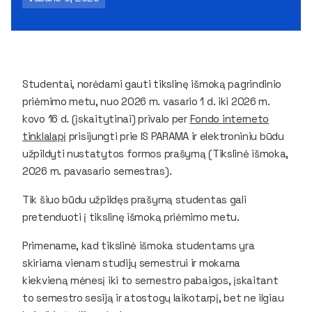
Studentai, norėdami gauti tikslinę išmoką pagrindinio
priėmimo metu, nuo 2026 m. vasario 1 d. iki 2026 m.
kovo 16 d. (įskaitytinai) privalo per
Fondo interneto
tinklalapį
prisijungti prie IS PARAMA ir elektroniniu būdu
užpildyti nustatytos formos prašymą (
Tikslinė išmoka,
2026 m. pavasario semestras
).
Tik šiuo būdu užpildęs prašymą studentas gali
pretenduoti į tikslinę išmoką priėmimo metu.
Primename, kad tikslinė išmoka studentams yra
skiriama vienam studijų semestrui ir mokama
kiekvieną mėnesį iki to semestro pabaigos, įskaitant
to semestro sesiją ir atostogų laikotarpį, bet ne ilgiau