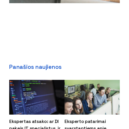
Panašios naujienos
Ekspertas atsako: ar DI
Eksperto patarimai
pakeis IT specialistus, ir
svarstantiems apie