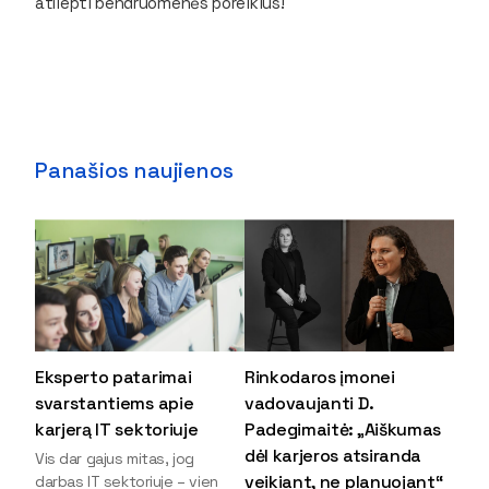
atliepti bendruomenės poreikius!
Panašios naujienos
Eksperto patarimai
Rinkodaros įmonei
svarstantiems apie
vadovaujanti D.
karjerą IT sektoriuje
Padegimaitė: „Aiškumas
dėl karjeros atsiranda
Vis dar gajus mitas, jog
veikiant, ne planuojant“
darbas IT sektoriuje – vien