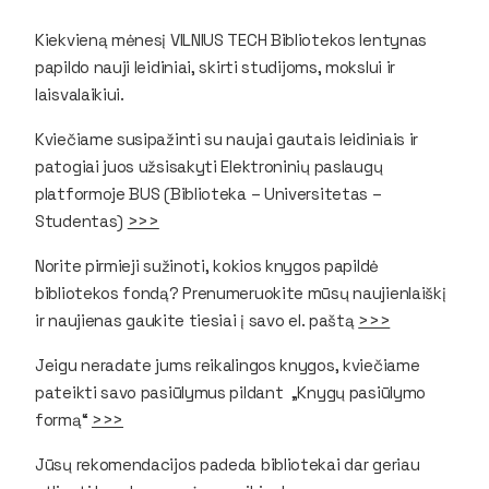
Kiekvieną mėnesį VILNIUS TECH Bibliotekos lentynas
papildo nauji leidiniai, skirti studijoms, mokslui ir
laisvalaikiui.
Kviečiame susipažinti su naujai gautais leidiniais ir
patogiai juos užsisakyti Elektroninių paslaugų
platformoje BUS (Biblioteka – Universitetas –
Studentas)
>>>
Norite pirmieji sužinoti, kokios knygos papildė
bibliotekos fondą? Prenumeruokite mūsų naujienlaiškį
ir naujienas gaukite tiesiai į savo el. paštą
>>>
Jeigu neradate jums reikalingos knygos, kviečiame
pateikti savo pasiūlymus pildant „Knygų pasiūlymo
formą“
>>>
Jūsų rekomendacijos padeda bibliotekai dar geriau