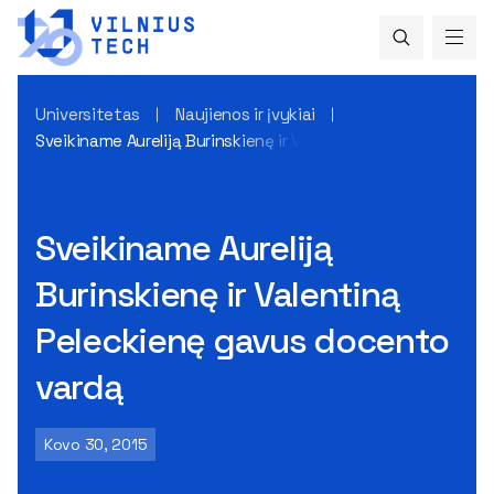
Universitetas
Naujienos ir įvykiai
Sveikiname Aureliją Burinskienę ir Valentiną Peleckienę gav
Sveikiname Aureliją
Burinskienę ir Valentiną
Peleckienę gavus docento
vardą
Kovo 30, 2015