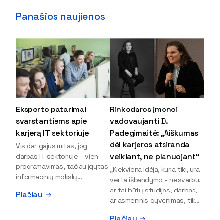
Panašios naujienos
Eksperto patarimai
Rinkodaros įmonei
svarstantiems apie
vadovaujanti D.
karjerą IT sektoriuje
Padegimaitė: „Aiškumas
dėl karjeros atsiranda
Vis dar gajus mitas, jog
veikiant, ne planuojant“
darbas IT sektoriuje – vien
programavimas, tačiau įgytas
„Kiekviena idėja, kuria tiki, yra
informacinių mokslų
verta išbandymo – nesvarbu,
išsilavinimas gali atverti kur
ar tai būtų studijos, darbas,
Plačiau
kas daugiau durų ir net
ar asmeninis gyvenimas, tik
užauginti iki vadovų. Sparčiai
bandydamas naujus dalykus
Plačiau
keičiantis technologijoms,