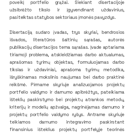
poveikį portfelio grąžai. Siekiant disertacijoje
užsibrėžto tikslo ir įgyvendinant uždavinius,
pasitelktas statybos sektoriaus įmonės pavyzdys.
Disertaciją sudaro įvadas, trys skyriai, bendrosios
išvados, literatūros šaltinių sąrašas, autorės
publikacijų disertacijos tema sąrašas. Įvade aptariama
tiriamoji problema, atskleidžiamas darbo aktualumas,
aprašomas tyrimų objektas, formuluojamas darbo
tikslas ir uždaviniai, aprašoma tyrimų metodika,
išryškinamas mokslinis naujumas bei darbo praktinė
reikšmė. Pirmame skyriuje analizuojamos projektų
portfelio valdymo ir darnumo apibrėžtys, pateikiama
išteklių paskirstymo bei projektų atrankos metodų,
kriterijų ir modelių apžvalga, nagrinėjamas darnumo ir
projektų portfelio valdymo ryšys. Antrame skyriuje
teikiamos darnumo integravimo paskirstant
finansinius išteklius projektų portfelyje teorinės