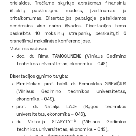
prielaidos. Trečiame skyriuje aprašomas finansinių
išteklių paskirstymo modelis, įvertinamas jo
pritaikomumas. Disertacijos pabaigoje pateikiamos
bendrosios viso darbo išvados. Disertacijos tema
paskelbta 10 mokslinių straipsnių, perskaityti 6
pranešimai mokslinėse konferencijose.
Mokslinis vadovas:
doc. dr. Rima TAMOŠIŪNIENĖ (Vilniaus Gedimino
technikos universitetas, ekonomika – 04S).
Disertacijos gynimo taryba:
Pirmininkas: prof. habil. dr. Romualdas GINEVIČIUS
(Vilniaus Gedimino technikos universitetas,
ekonomika – 04S).
prof. dr. Natalja LACE (Rygos technikos
universitetas, ekonomika – 04S),
dr. Viktorija STASYTYTĖ (Vilniaus Gedimino
technikos universitetas, ekonomika – 04S),