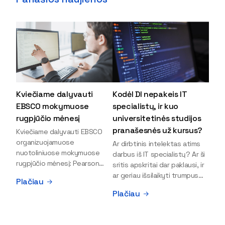
Kviečiame dalyvauti
Kodėl DI nepakeis IT
EBSCO mokymuose
specialistų, ir kuo
rugpjūčio mėnesį
universitetinės studijos
pranašesnės už kursus?
Kviečiame dalyvauti EBSCO
organizuojamuose
Ar dirbtinis intelektas atims
nuotoliniuose mokymuose
darbus iš IT specialistų? Ar ši
rugpjūčio mėnesį: Pearson
sritis apskritai dar paklausi, ir
Textbooks in EBSCO –
ar geriau išsilaikyti trumpus
Plačiau
Access, Search, and Use
kursus, ar vis tik stoti į
Plačiau
Rugpjūčio 19 d. | 11:00 val. (40
universitetą? Tokie klausimai
min.) | Registracija Explore the
dažniausiai iškyla apie
collection of Pearson
informacinių technologijų