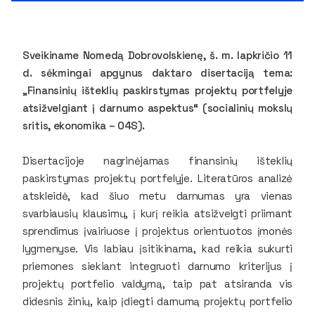
Sveikiname Nomedą Dobrovolskienę, š. m. lapkričio 11
d. sėkmingai apgynus daktaro disertaciją tema:
„Finansinių išteklių paskirstymas projektų portfelyje
atsižvelgiant į darnumo aspektus“ (socialinių mokslų
sritis, ekonomika – 04S).
Disertacijoje nagrinėjamas finansinių išteklių
paskirstymas projektų portfelyje. Literatūros analizė
atskleidė, kad šiuo metu darnumas yra vienas
svarbiausių klausimų, į kurį reikia atsižvelgti priimant
sprendimus įvairiuose į projektus orientuotos įmonės
lygmenyse. Vis labiau įsitikinama, kad reikia sukurti
priemones siekiant integruoti darnumo kriterijus į
projektų portfelio valdymą, taip pat atsiranda vis
didesnis žinių, kaip įdiegti darnumą projektų portfelio