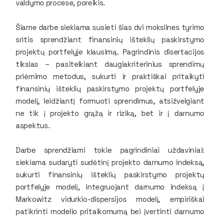
valdymo procese, poreikis.
Šiame darbe siekiama susieti šias dvi mokslines tyrimo
sritis sprendžiant finansinių išteklių paskirstymo
projektų portfelyje klausimą. Pagrindinis disertacijos
tikslas – pasitelkiant daugiakriterinius sprendimų
priėmimo metodus, sukurti ir praktiškai pritaikyti
finansinių išteklių paskirstymo projektų portfelyje
modelį, leidžiantį formuoti sprendimus, atsižvelgiant
ne tik į projekto grąžą ir riziką, bet ir į darnumo
aspektus.
Darbe sprendžiami tokie pagrindiniai uždaviniai:
siekiama sudaryti sudėtinį projekto darnumo indeksą,
sukurti finansinių išteklių paskirstymo projektų
portfelyje modelį, integruojant darnumo indeksą į
Markowitz vidurkio-dispersijos modelį, empiriškai
patikrinti modelio pritaikomumą bei įvertinti darnumo