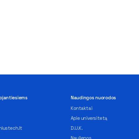
tojantiesiems
Naudingos nuorodos
Kontaktai
Apie universitetą
iustech.lt
D.U.K.
Naujienos