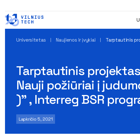
U
Universitetas
Naujienos ir įvykiai
Tarptautinis pr
Tarptautinis projekta
Nauji požiūriai į jud
)” , Interreg BSR prog
Lapkričio 5, 2021