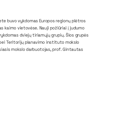
ltete buvo vykdomas Europos regionų plėtros
 kaimo vietovėse. Nauji požiūriai į judumo
ykdomas dviejų tiriamųjų grupių. Šios grupės
ei Teritorijų planavimo instituto mokslo
siasis mokslo darbuotojas, prof. Gintautas