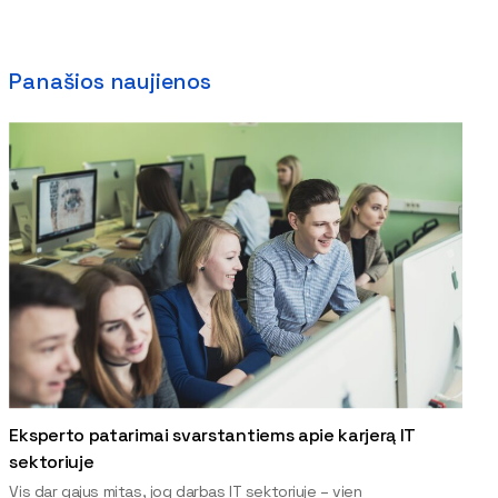
Panašios naujienos
Eksperto patarimai svarstantiems apie karjerą IT
sektoriuje
Vis dar gajus mitas, jog darbas IT sektoriuje – vien