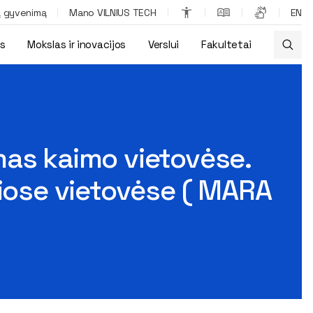
ą gyvenimą
Mano VILNIUS TECH
EN
os
Mokslas ir inovacijos
Verslui
Fakultetai
ai į judumo koncepcijų kūrimą atokiose vietovėse ( MARA )” , Int
mas kaimo vietovėse.
kiose vietovėse ( MARA