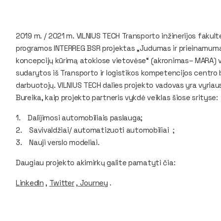
2019 m. / 2021 m. VILNIUS TECH Transporto inžinerijos faku
programos INTERREG BSR projektas „Judumas ir prieinamumas
koncepcijų kūrimą atokiose vietovėse“ (akronimas– MARA) v
sudarytos iš Transporto ir logistikos kompetencijos centro b
darbuotojų. VILNIUS TECH dalies projekto vadovas yra vyriau
Bureika, kaip projekto partneris vykdė veiklas šiose srityse:
1. Dalijimosi automobiliais paslauga;
2. Savivaldžiai/ automatizuoti automobiliai ;
3. Nauji verslo modeliai.
Daugiau projekto akimirkų galite pamatyti čia:
LinkedIn
,
Twitter
,
Journey
.