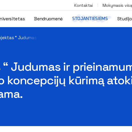
Kontaktai
Mokymasis vis
niversitetas
Bendruomenė
Studij
STOJANTIESIEMS
ojektas “ Judumas ir prieinamumas kaimo vietovėse. Nauji požiūri
s “ Judumas ir prieinamu
umo koncepcijų kūrimą ato
rama.