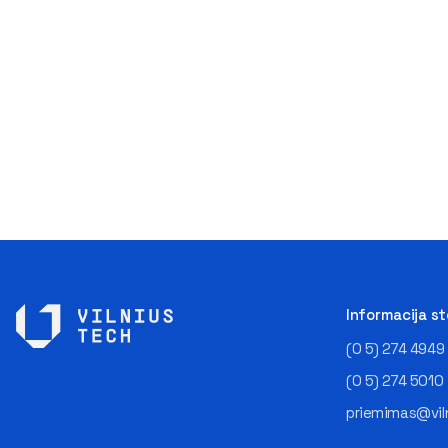
Informacija s
(0 5) 274 4949
(0 5) 274 5010
priemimas@viln