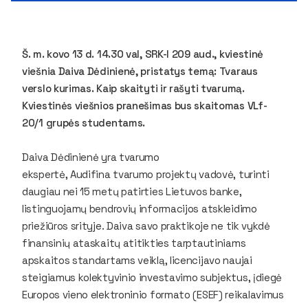
Š. m. kovo 13 d. 14.30 val, SRK-I 209 aud., kviestinė
viešnia Daiva Dėdinienė, pristatys temą: Tvaraus
verslo kurimas. Kaip skaityti ir rašyti tvarumą.
Kviestinės viešnios pranešimas bus skaitomas VLf-
20/1 grupės studentams.
Daiva Dėdinienė yra tvarumo
ekspertė, Audifina tvarumo projektų vadovė, turinti
daugiau nei 15 metų patirties Lietuvos banke,
listinguojamų bendrovių informacijos atskleidimo
priežiūros srityje. Daiva savo praktikoje ne tik vykdė
finansinių ataskaitų atitikties tarptautiniams
apskaitos standartams veiklą, licencijavo naujai
steigiamus kolektyvinio investavimo subjektus, įdiegė
Europos vieno elektroninio formato (ESEF) reikalavimus