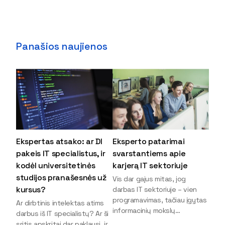
Panašios naujienos
Ekspertas atsako: ar DI
Eksperto patarimai
pakeis IT specialistus, ir
svarstantiems apie
kodėl universitetinės
karjerą IT sektoriuje
studijos pranašesnės už
Vis dar gajus mitas, jog
kursus?
darbas IT sektoriuje – vien
programavimas, tačiau įgytas
Ar dirbtinis intelektas atims
informacinių mokslų
darbus iš IT specialistų? Ar ši
išsilavinimas gali atverti kur
sritis apskritai dar paklausi, ir