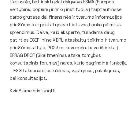
Lietuvoje, bet ir aktyviai dalyvavo ESMA (Europos
vertybinių popierių ir rinkų institucija) tarptautinėse
darbo grupėse dėl finansinės ir tvarumo informacijos
priežiūros, kur pristatydavo Lietuvos banko priimtus
sprendimus. Daiva, kaip ekspertė, turėdama daug
patirties ESEF inline XBRL ataskaitų teikimo ir tvarumo
priežiūros srityje, 2023 m. kovo mėn. buvo išrinkta į
EFRAG DRCF (Skaitmeninės atskaitomybės
konsultacinis forumas) nares, kurio pagrindinė funkcija
– ESG taksonomijos kūrimas, vystymas, palaikymas,
bei konsultacijos.
Kviečiame prisijungti!