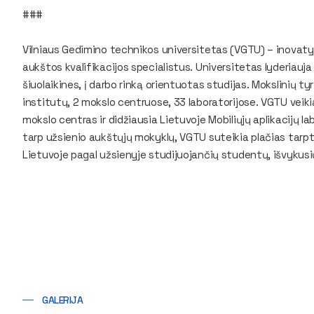
###
Vilniaus Gedimino technikos universitetas (VGTU) – inovaty
aukštos kvalifikacijos specialistus. Universitetas lyderiauja 
šiuolaikines, į darbo rinką orientuotas studijas. Mokslinių t
institutų, 2 mokslo centruose, 33 laboratorijose. VGTU veiki
mokslo centras ir didžiausia Lietuvoje Mobiliųjų aplikacijų 
tarp užsienio aukštųjų mokyklų, VGTU suteikia plačias tarpta
Lietuvoje pagal užsienyje studijuojančių studentų, išvykusi
GALERIJA