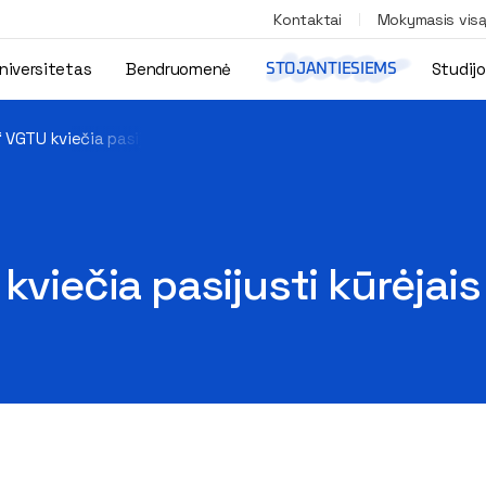
Kontaktai
Mokymasis vis
niversitetas
Bendruomenė
Studij
STOJANTIESIEMS
 VGTU kviečia pasijusti kūrėjais
kviečia pasijusti kūrėjais