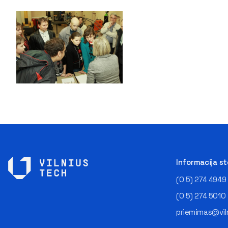
Informacija s
(0 5) 274 4949
(0 5) 274 5010
priemimas@viln