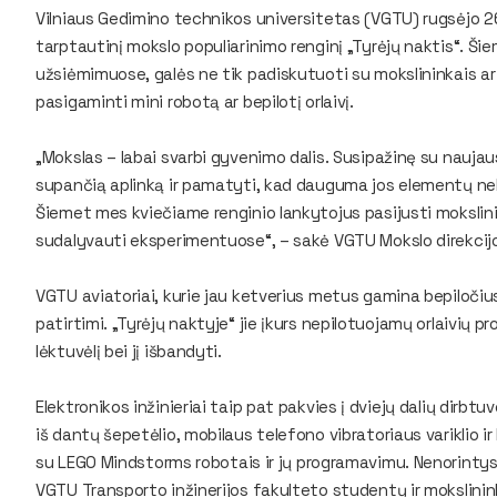
Vilniaus Gedimino technikos universitetas (VGTU) rugsėjo 2
tarptautinį mokslo populiarinimo renginį „Tyrėjų naktis“. Š
užsiėmimuose, galės ne tik padiskutuoti su mokslininkais a
pasigaminti mini robotą ar bepilotį orlaivį.
„Mokslas – labai svarbi gyvenimo dalis. Susipažinę su naujaus
supančią aplinką ir pamatyti, kad dauguma jos elementų nebū
Šiemet mes kviečiame renginio lankytojus pasijusti mokslini
sudalyvauti eksperimentuose“, – sakė VGTU Mokslo direkcijos
VGTU aviatoriai, kurie jau ketverius metus gamina bepiločius
patirtimi. „Tyrėjų naktyje“ jie įkurs nepilotuojamų orlaivių 
lėktuvėlį bei jį išbandyti.
Elektronikos inžinieriai taip pat pakvies į dviejų dalių dirb
iš dantų šepetėlio, mobilaus telefono vibratoriaus variklio i
su
LEGO Mindstorms
robotais ir jų programavimu. Nenorintys 
VGTU Transporto inžinerijos fakulteto studentų ir mokslinin