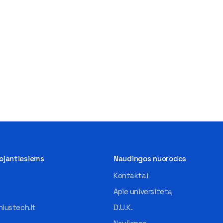
tojantiesiems
Naudingos nuorodos
Kontaktai
Apie universitetą
iustech.lt
D.U.K.