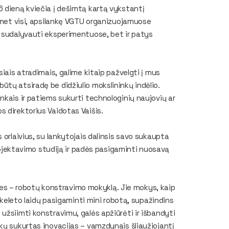
6 dieną kviečia į dešimtą kartą vykstantį
iemet visi, apsilankę VGTU organizuojamuose
r sudalyvauti eksperimentuose, bet ir patys
iais atradimais, galime kitaip pažvelgti į mus
tų atsiradę be didžiulio mokslininkų indėlio.
nkais ir patiems sukurti technologinių naujovių ar
 direktorius Vaidotas Vaišis.
 orlaivius, su lankytojais dalinsis savo sukaupta
projektavimo studiją ir padės pasigaminti nuosavą
tuves – robotų konstravimo mokyklą. Jie mokys, kaip
r keleto laidų pasigaminti mini robotą, supažindins
užsiimti konstravimu, galės apžiūrėti ir išbandyti
kų sukurtas inovacijas – vamzdynais šliaužiojantį