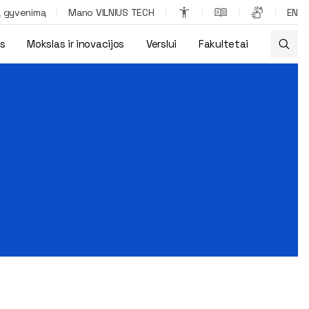
ą gyvenimą
Mano VILNIUS TECH
EN
os
Mokslas ir inovacijos
Verslui
Fakultetai