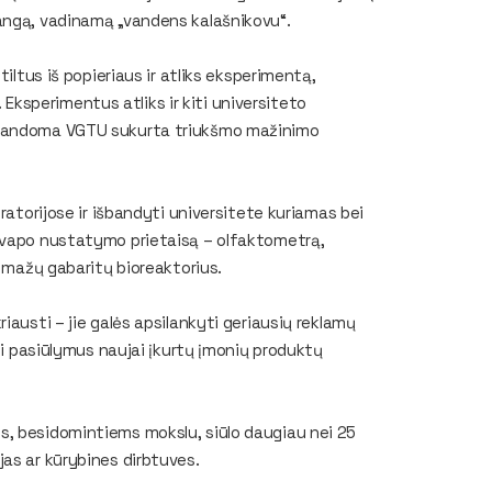
angą, vadinamą „vandens kalašnikovu“.
iltus iš popieriaus ir atliks eksperimentą,
. Eksperimentus atliks ir kiti universiteto
išbandoma VGTU sukurta triukšmo mažinimo
ratorijose ir išbandyti universitete kuriamas bei
 kvapo nustatymo prietaisą – olfaktometrą,
, mažų gabaritų bioreaktorius.
iausti – jie galės apsilankyti geriausių reklamų
kti pasiūlymus naujai įkurtų įmonių produktų
s, besidomintiems mokslu, siūlo daugiau nei 25
as ar kūrybines dirbtuves.