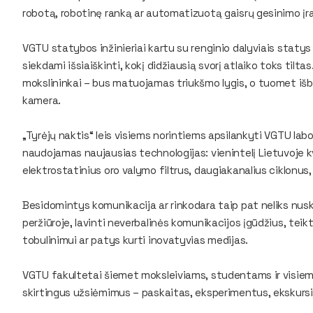
robotą, robotinę ranką ar automatizuotą gaisrų gesinimo įr
VGTU statybos inžinieriai kartu su renginio dalyviais statys t
siekdami išsiaiškinti, kokį didžiausią svorį atlaiko toks tiltas
mokslininkai – bus matuojamas triukšmo lygis, o tuomet 
kamera.
„Tyrėjų naktis“ leis visiems norintiems apsilankyti VGTU labo
naudojamas naujausias technologijas: vienintelį Lietuvoje
elektrostatinius oro valymo filtrus, daugiakanalius ciklonus
Besidomintys komunikacija ar rinkodara taip pat neliks nuskr
peržiūroje, lavinti neverbalinės komunikacijos įgūdžius, tei
tobulinimui ar patys kurti inovatyvias medijas.
VGTU fakultetai šiemet moksleiviams, studentams ir visiem
skirtingus užsiėmimus – paskaitas, eksperimentus, ekskursij