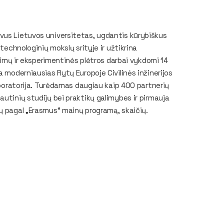
vus Lietuvos universitetas, ugdantis kūrybiškus
technologinių mokslų srityje ir užtikrina
yrimų ir eksperimentinės plėtros darbai vykdomi 14
a moderniausias Rytų Europoje Civilinės inžinerijos
laboratorija. Turėdamas daugiau kaip 400 partnerių
utinių studijų bei praktikų galimybes ir pirmauja
ų pagal „Erasmus“ mainų programą, skaičių.