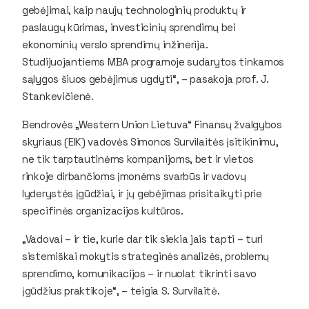
gebėjimai, kaip naujų technologinių produktų ir
paslaugų kūrimas, investicinių sprendimų bei
ekonominių verslo sprendimų inžinerija.
Studijuojantiems MBA programoje sudarytos tinkamos
sąlygos šiuos gebėjimus ugdyti“, – pasakoja prof. J.
Stankevičienė.
Bendrovės „Western Union Lietuva“ Finansų žvalgybos
skyriaus (EIK) vadovės Simonos Survilaitės įsitikinimu,
ne tik tarptautinėms kompanijoms, bet ir vietos
rinkoje dirbančioms įmonėms svarbūs ir vadovų
lyderystės įgūdžiai, ir jų gebėjimas prisitaikyti prie
specifinės organizacijos kultūros.
„Vadovai – ir tie, kurie dar tik siekia jais tapti – turi
sistemiškai mokytis strateginės analizės, problemų
sprendimo, komunikacijos – ir nuolat tikrinti savo
įgūdžius praktikoje“, – teigia S. Survilaitė.