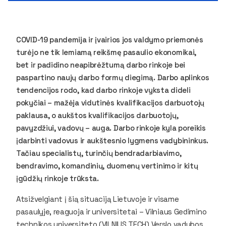
COVID-19 pandemija ir įvairios jos valdymo priemonės
turėjo ne tik lemiamą reikšmę pasaulio ekonomikai,
bet ir padidino neapibrėžtumą darbo rinkoje bei
paspartino naujų darbo formų diegimą. Darbo aplinkos
tendencijos rodo, kad darbo rinkoje vyksta dideli
pokyčiai – mažėja vidutinės kvalifikacijos darbuotojų
paklausa, o aukštos kvalifikacijos darbuotojų,
pavyzdžiui, vadovų – auga. Darbo rinkoje kyla poreikis
įdarbinti vadovus ir aukštesnio lygmens vadybininkus.
Tačiau specialistų, turinčių bendradarbiavimo,
bendravimo, komandinių, duomenų vertinimo ir kitų
įgūdžių rinkoje trūksta.
Atsižvelgiant į šią situaciją Lietuvoje ir visame
pasaulyje, reaguoja ir universitetai – Vilniaus Gedimino
technikos universiteto (VILNIUS TECH)
Verslo vadybos