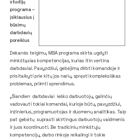
studijų
programa –
įsiklausius į
būsimų
darbdavių
poreikius
Dekanės teigimu, MBA programa skirta ugdyti
minkštąsias kompetencijas, kurias itin vertina
darbdaviai. Pavyzdžiui, gebėjimą dirbti komandoje ir
prisitaikyti prie kitų jos narių, spręsti kompleksiškas
problemas, priimti sprendimus.
„Šiandien darbdaviai ieško darbuotojų, galinčių
vadovauti tokiai komandai, kurioje būtų, pavyzdžiui,
inžinierius, programuotojas ir duomenų analitikas. Taip
pat gebėtų suprasti skirtingus darbuotojų vaidmenis
ir juos koordinuoti. Be tradicinių minkštųjų
kompetencijų, darbo rinkoje reikalingi ir tokie