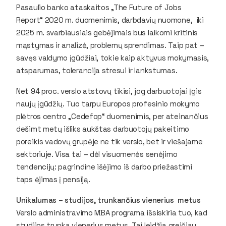
Pasaulio banko ataskaitos „The Future of Jobs
Report“ 2020 m. duomenimis, darbdavių nuomone, iki
2025 m. svarbiausiais gebėjimais bus laikomi kritinis
mąstymas ir analizė, problemų sprendimas. Taip pat –
savęs valdymo įgūdžiai, tokie kaip aktyvus mokymasis,
atsparumas, tolerancija stresui ir lankstumas.
Net 94 proc. verslo atstovų tikisi, jog darbuotojai įgis
naujų įgūdžių. Tuo tarpu Europos profesinio mokymo
plėtros centro „Cedefop“ duomenimis, per ateinančius
dešimt metų išliks aukštas darbuotojų pakeitimo
poreikis vadovų grupėje ne tik verslo, bet ir viešajame
sektoriuje. Visa tai – dėl visuomenės senėjimo
tendencijų: pagrindine išėjimo iš darbo priežastimi
taps ėjimas į pensiją.
Unikalumas – studijos, trunkančius vienerius metus
Verslo administravimo MBA programa išsiskiria tuo, kad
studijos trunka vienerius metus. Tai leidžia greičiau