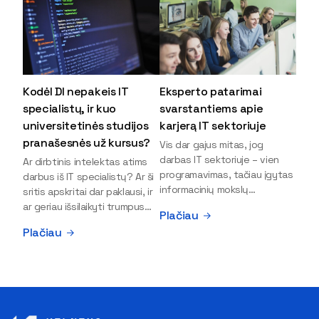
Kodėl DI nepakeis IT
Eksperto patarimai
specialistų, ir kuo
svarstantiems apie
universitetinės studijos
karjerą IT sektoriuje
pranašesnės už kursus?
Vis dar gajus mitas, jog
darbas IT sektoriuje – vien
Ar dirbtinis intelektas atims
programavimas, tačiau įgytas
darbus iš IT specialistų? Ar ši
informacinių mokslų
sritis apskritai dar paklausi, ir
išsilavinimas gali atverti kur
ar geriau išsilaikyti trumpus
Plačiau
kas daugiau durų ir net
kursus, ar vis tik stoti į
Plačiau
užauginti iki vadovų. Sparčiai
universitetą? Tokie klausimai
keičiantis technologijoms,
dažniausiai iškyla apie
šiandien darbo rinkoje trūksta
informacinių technologijų
dirbtinio intelekto (DI),
studijas svarstantiems
kibernetinio saugumo,
jaunuoliams. Iš šiuos ir kitus
debesijos ekspertų,
klausimus apie šio sektoriaus