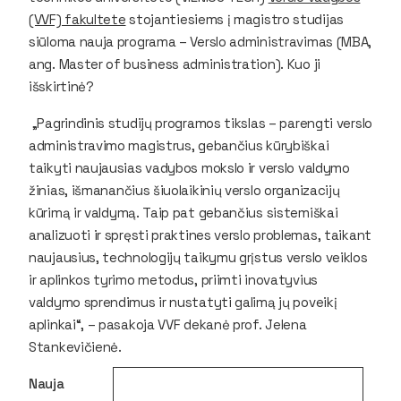
(VVF) fakultete
stojantiesiems į magistro studijas
siūloma nauja programa – Verslo administravimas (MBA,
ang. Master of business administration). Kuo ji
išskirtinė?
„Pagrindinis studijų programos tikslas – parengti verslo
administravimo magistrus, gebančius kūrybiškai
taikyti naujausias vadybos mokslo ir verslo valdymo
žinias, išmanančius šiuolaikinių verslo organizacijų
kūrimą ir valdymą. Taip pat gebančius sistemiškai
analizuoti ir spręsti praktines verslo problemas, taikant
naujausius, technologijų taikymu grįstus verslo veiklos
ir aplinkos tyrimo metodus, priimti inovatyvius
valdymo sprendimus ir nustatyti galimą jų poveikį
aplinkai“, – pasakoja VVF dekanė prof. Jelena
Stankevičienė.
Nauja