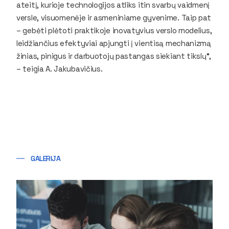
ateitį, kurioje technologijos atliks itin svarbų vaidmenį
versle, visuomenėje ir asmeniniame gyvenime. Taip pat
– gebėti plėtoti praktikoje inovatyvius verslo modelius,
leidžiančius efektyviai apjungti į vientisą mechanizmą
žinias, pinigus ir darbuotojų pastangas siekiant tikslų“,
– teigia A. Jakubavičius.
GALERIJA