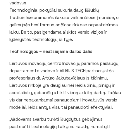
vadovus.
Technologiniai pokyčiai sukuria daug iššūkių
tradicinėse pramonės šakose veikiančiose įmonėse, o
galimybės besiformuojančiose rinkose nepastebimos
laiku. Be to, pasigendama aiškios verslo vizijos ir
lyderystės technologijų srityje.
Technologijos – neatsiejama darbo dalis
Lietuvos inovacijų centro Inovacijų paramos paslaugų
departamento vadovo ir VILNIUS TECH partnerystės
profesoriaus dr. Artūro Jakubavičiaus įsitikinimu,
Lietuvos rinkoje yra daugiau nei reikia žinių, pinigų ir
specialistų, gebančių atlikti vieną ar kitą darbą. Tačiau
vis dar nepakankamai panaudojami inovatyvūs verslo
modeliai, leidžiantys visa tai panaudoti efektyviai.
„Vadovams svarbu turėti išugdytus gebėjimus
pastebėti technologijų taikymo naudą, numatyti