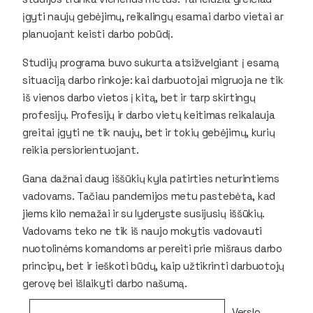
įgyti naujų gebėjimų, reikalingų esamai darbo vietai ar
planuojant keisti darbo pobūdį.
Studijų programa buvo sukurta atsižvelgiant į esamą
situaciją darbo rinkoje: kai darbuotojai migruoja ne tik
iš vienos darbo vietos į kitą, bet ir tarp skirtingų
profesijų. Profesijų ir darbo vietų keitimas reikalauja
greitai įgyti ne tik naujų, bet ir tokių gebėjimų, kurių
reikia persiorientuojant.
Gana dažnai daug iššūkių kyla patirties neturintiems
vadovams. Tačiau pandemijos metu pastebėta, kad
jiems kilo nemažai ir su lyderyste susijusių iššūkių.
Vadovams teko ne tik iš naujo mokytis vadovauti
nuotolinėms komandoms ar pereiti prie mišraus darbo
principų, bet ir ieškoti būdų, kaip užtikrinti darbuotojų
gerovę bei išlaikyti darbo našumą.
Verslo