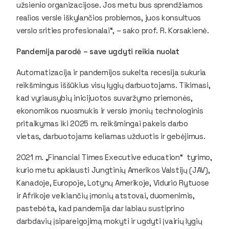
užsienio organizacijose. Jos metu bus sprendžiamos
realios versle iškylančios problemos, juos konsultuos
verslo srities profesionalai“, – sako prof. R. Korsakienė.
Pandemija parodė – save ugdyti reikia nuolat
Automatizacija ir pandemijos sukelta recesija sukuria
reikšmingus iššūkius visų lygių darbuotojams. Tikimasi,
kad vyriausybių inicijuotos suvaržymo priemonės,
ekonomikos nuosmukis ir verslo įmonių technologinis
pritaikymas iki 2025 m. reikšmingai pakeis darbo
vietas, darbuotojams keliamas užduotis ir gebėjimus.
2021 m. „Financial Times Executive education“ tyrimo,
kurio metu apklausti Jungtinių Amerikos Valstijų (JAV),
Kanadoje, Europoje, Lotynų Amerikoje, Vidurio Rytuose
ir Afrikoje veikiančių įmonių atstovai, duomenimis,
pastebėta, kad pandemija dar labiau sustiprino
darbdavių įsipareigojimą mokyti ir ugdyti įvairių lygių