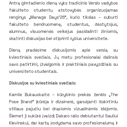
Antrą gimtadienio dieną vyks tradicinis Verslo vadybos
fakulteto studentų atstovybės organizuojamas
renginys „Manage Days’26“, kurio tikslas – suburti
fakulteto bendruomenę, studentus, dėstytojus,
alumnus, visuomenės veikėjus pasidalinti žiniomis,
skatinti diskusijas bei stiprinti ryšius universitete.
Dieną pradėsime diskusijomis apie verslą su
kviestiniais svečiais. Jų metu profesionalai dalinsis
savo patirtimi, įžvalgomis ir praktiniais pavyzdžiais su
universiteto studentais.
Diskusijos su kviestiniais svečiais:
Kamilė Bukauskaitė
– kūrybinio prekės ženklo „The
Pose Brand“ įkūrėja ir dizainerė, garsėjanti išskirtiniu
stiliaus pajučiu bei drąsiomis vizualinėmis idėjomis.
Šiemet ji sukūrė įvaizdį Dakaro ralio debiutantui Sauliui
Klevinskui, dar kartą įrodydama savo profesionalumą ir