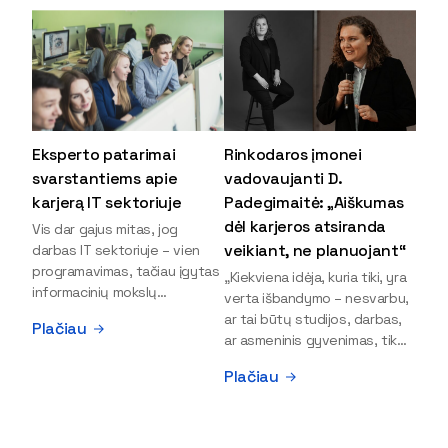
Eksperto patarimai
Rinkodaros įmonei
svarstantiems apie
vadovaujanti D.
karjerą IT sektoriuje
Padegimaitė: „Aiškumas
dėl karjeros atsiranda
Vis dar gajus mitas, jog
veikiant, ne planuojant“
darbas IT sektoriuje – vien
programavimas, tačiau įgytas
„Kiekviena idėja, kuria tiki, yra
informacinių mokslų
verta išbandymo – nesvarbu,
išsilavinimas gali atverti kur
ar tai būtų studijos, darbas,
Plačiau
kas daugiau durų ir net
ar asmeninis gyvenimas, tik
užauginti iki vadovų. Sparčiai
bandydamas naujus dalykus
Plačiau
keičiantis technologijoms,
atrandi, kas iš tiesų tau įdomu
šiandien darbo rinkoje trūksta
ir kur slypi tavo stiprybės“, –
dirbtinio intelekto (DI),
įsitikinusi skaitmeninės
kibernetinio saugumo,
rinkodaros specialistė, įmonės