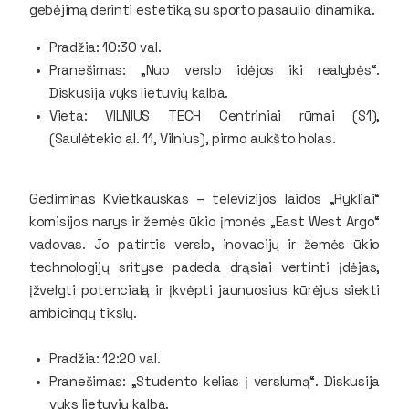
gebėjimą derinti estetiką su sporto pasaulio dinamika.
Pradžia: 10:30 val.
Pranešimas: „Nuo verslo idėjos iki realybės“.
Diskusija vyks lietuvių kalba.
Vieta: VILNIUS TECH Centriniai rūmai (S1),
(Saulėtekio al. 11, Vilnius), pirmo aukšto holas.
Gediminas Kvietkauskas
– televizijos laidos „Rykliai“
komisijos narys ir žemės ūkio įmonės „East West Argo“
vadovas. Jo patirtis verslo, inovacijų ir žemės ūkio
technologijų srityse padeda drąsiai vertinti įdėjas,
įžvelgti potencialą ir įkvėpti jaunuosius kūrėjus siekti
ambicingų tikslų.
Pradžia: 12:20 val.
Pranešimas: „Studento kelias į verslumą“. Diskusija
vyks lietuvių kalba.