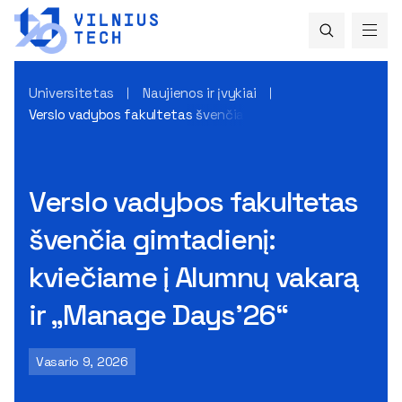
Universitetas
Naujienos ir įvykiai
Verslo vadybos fakultetas švenčia gimtadienį: kviečiame į 
Verslo vadybos fakultetas
švenčia gimtadienį:
kviečiame į Alumnų vakarą
ir „Manage Days’26“
Vasario 9, 2026