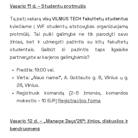
Vasario 11 d. – Studentų protmušis
Tą patį vakarą
visų VILNIUS TECH fakultetų studentus
kviečiame į VVF studentų atstovybės organizuojamą
protmūšį. Tai puiki galimybė ne tik parodyti savo
žinias, bet ir užmegzti pažintis su kitų fakultetų
studentais. Galbūt ši pažintis taps ilgalaike
partneryste ar karjeros galimybėmis?
Pradžia: 19:00 val.
Vieta: „Alaus namai“, A. Goštauto g. 8, Vilnius ų g.
28, Vilnius.
Registruok komandą (2–5 žmonės, komandos
mokestis – 10 EUR)
Registracijos forma
Vasario 12 d. – „Manage Days’26“: žinios, diskusijos ir
bendruomenė