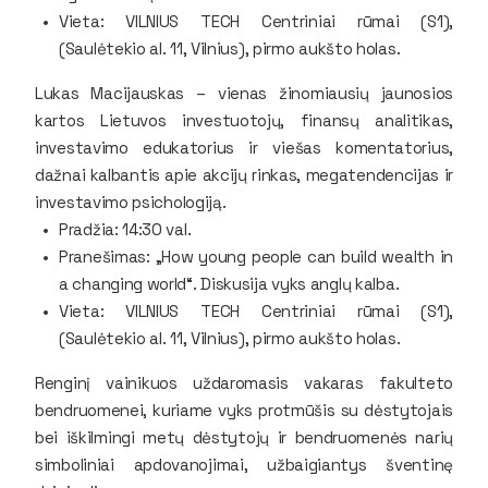
Vieta: VILNIUS TECH Centriniai rūmai (S1),
(Saulėtekio al. 11, Vilnius), pirmo aukšto holas.
Lukas Macijauskas
– vienas žinomiausių jaunosios
kartos Lietuvos investuotojų, finansų analitikas,
investavimo edukatorius ir viešas komentatorius,
dažnai kalbantis apie akcijų rinkas, megatendencijas ir
investavimo psichologiją.
Pradžia: 14:30 val.
Pranešimas: „How young people can build wealth in
a changing world“. Diskusija vyks anglų kalba.
Vieta: VILNIUS TECH Centriniai rūmai (S1),
(Saulėtekio al. 11, Vilnius), pirmo aukšto holas.
Renginį vainikuos uždaromasis vakaras fakulteto
bendruomenei, kuriame vyks protmūšis su dėstytojais
bei iškilmingi metų dėstytojų ir bendruomenės narių
simboliniai apdovanojimai, užbaigiantys šventinę