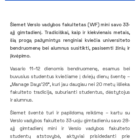
Šiemet Verslo vadybos fakultetas (VVF) mini savo 33-
ąjį gimtadienį. Tradiciškai, kaip ir kiekvienais metais,
šią progą pažymintys renginiai kviečia universiteto
bendruomenę bei alumnus susitikti, pasisemti žinių ir
įkvėpimo.
Vasario 11–12 dienomis bendruomenę, esamus bei
buvusius studentus kviečiame į dviejų dienų šventę –
„Manage Days’26“, kuri jau daugiau nei 20 metų išlieka
fakulteto tradicija, suburianti studentus, dėstytojus
ir alumnus.
Šiemet šventė turi ir papildomą reikšmę – kartu su
Verslo vadybos fakulteto 33-uoju gimtadieniu savo 28-
ąjį gimtadienį mini ir Verslo vadybos fakulteto
studentų atstovybė, aktyviai prisidedanti prie