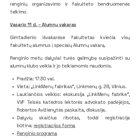
renginių organizavimo ir fakulteto bendruomenės
telkimo.
Vasario 11 d. – Alumnų vakaras
Gimtadienio išvakarėse fakultetas kviečia visų
fakultetų alumnus į specialų Alumnų vakarą.
Renginio metu dalyviai turės galimybę susipažinti su
alumnų klubo veikla ir jo teikiamomis naudomis.
Pradžia: 17:30 val.
Vieta: „LinkMenų fabrikas“, Linkmenų g. 28, Vilnius.
Laukiančios veiklos: ekskursija „LinkMenų fabrike“,
VVF Teisės katedros lektorės advokato padėjėjos,
Robertos Avižienytės paskaita, diskusija.
Dalyvių skaičius ribotas, todėl registracija
būtina:
registracijos forma
Renginio programa