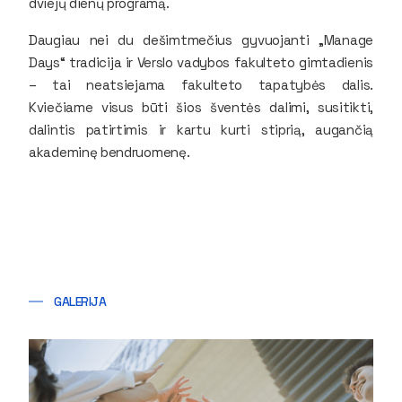
dviejų dienų programą.
Daugiau nei du dešimtmečius gyvuojanti „Manage
Days“ tradicija ir Verslo vadybos fakulteto gimtadienis
– tai neatsiejama fakulteto tapatybės dalis.
Kviečiame visus būti šios šventės dalimi, susitikti,
dalintis patirtimis ir kartu kurti stiprią, augančią
akademinę bendruomenę.
GALERIJA